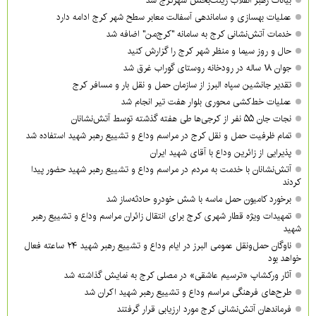
بیانات رهبر انقلاب زینت‌بخش شهرکرج شد
عملیات بهسازی و ساماندهی آسفالت معابر سطح شهر کرج ادامه دارد
خدمات آتش‌نشانی کرج به سامانه "کرج‌من" اضافه شد
حال و روز سیما و منظر شهر کرج را گزارش کنید
جوان ۱۸ ساله در رودخانه روستای گوراب غرق شد
تقدیر جانشین سپاه البرز از سازمان حمل و نقل بار و مسافر کرج
عملیات خط‌کشی محوری بلوار هفت تیر انجام شد
نجات جان ۵۵ نفر از کرجی‌ها طی هفته گذشته توسط آتش‌نشانان
تمام ظرفیت حمل و نقل کرج در مراسم وداع و تشییع رهبر شهید استفاده شد
پذیرایی از زائرین وداع با آقای شهید ایران
آتش‌نشانان با خدمت به مردم در مراسم وداع و تشییع رهبر شهید حضور پیدا
کردند
برخورد کامیون حمل ماسه با شش خودرو حادثه‌ساز شد
تمهیدات ویژه قطار شهری کرج برای انتقال زائران مراسم وداع و تشییع رهبر
شهید
ناوگان حمل‌ونقل عمومی البرز در ایام وداع و تشییع رهبر شهید ۲۴ ساعته فعال
خواهد بود
آثار ورکشاپ «ترسیم عاشقی» در مصلی کرج به نمایش گذاشته شد
طرح‌های فرهنگی مراسم وداع و تشییع رهبر شهید اکران شد
فرماندهان آتش‌نشانی کرج مورد ارزیابی قرار گرفتند