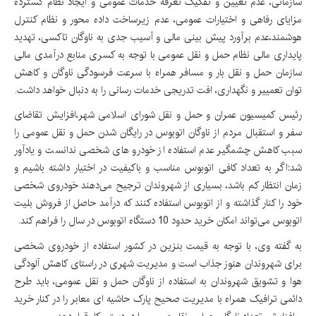
سازمانی، عدم تعیین و تفکیک تعرفه خدمات عمومی و ایجاد نظام گسترده
مزایای رفاهی و اختیارات عمومی، عدم زیرساخت داده محور و نظام کنترل
هوشمند،عدم برآورد پیش بینی مالی و آسیب جدی به ناوگان تاکسی، تهدید
پایداری مالی نظام حمل و نقل عمومی با توجه به کسری منابع درآمدی مالی
سازمان حمل و نقل بار و مسافر همراه با سرعت فرسودگی ناوگان و کاهش
توان تعمییر و نگهداری، افت تدریجی خدمات رسانی را به دنبال خواهد داشت.
رئیس کمیسیون عمران و حمل و نقل شورای اسلامی شهر،افزایش تقاضای
سفر و استقبال مردم از ناوگان اتوبوس در رایگان شدن حمل و نقل عمومی را
سبب کاهش چشمگیر عدم استفاده از خودرو های شخصی ندانست و یادآور
شد:اگر به تعداد کافی اتوبوس مناسب و باکیفیت در اختیار داشته باشیم و
زمان انتظار کم باشد، بسیاری از شهروندان ترجیح می‌دهند خودروی شخصی
خود را کنار گذاشته و از اتوبوس استفاده کنند که درآمد حاصل از فروش بلیت
اتوبوس می‌تواند امکان خرید حدود 10 دستگاه اتوبوس در سال را فراهم کند.
به گفته وی، با توجه به قیمت بنزین در کشور استفاده از خودروی شخصی
برای شهروندان هنوز جذاب است و مدیریت شهری در راستای کاهش آلودگی
هوا و تشویق شهروندان به استفاده از ناوگان حمل و نقل عمومی، باید طرح
دائمی ترافیک همراه با مدیریت صحیح پارک حاشیه ای معابر را در کنار خرید