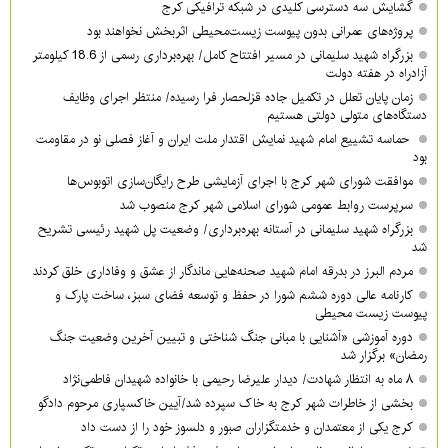
گشایش سه دسترسی کلیدی در شبکه ترافیکی کرج
پروژه‌های عمرانی بدون پیوست زیست‌محیطی اثربخش نخواهند بود
بزرگراه شهید سلیمانی در مسیر افتتاح کامل/ بهره‌برداری رسمی از 18.6 کیلومتر
آزادراه در هفته دولت
زمان پایان تعلل در تکمیل جاده قزلحصار فرا رسیده/ منتظر اجرای وظایف
دستگاه‌های متولی دولتی هستیم
حماسه تشییع امام شهید نمایش اقتدار ملت ایران و آغاز فصلی نو در مقاومت
بود
موافقت شورای شهر کرج با اجرای آزمایشی طرح رایگان‌سازی اتوبوس‌ها
سرپرست روابط عمومی شورای اسلامی شهر کرج منصوب شد
بزرگراه شهید سلیمانی در آستانه بهره‌برداری/ وضعیت پل شهید رئیسی تشریح
شد
مردم البرز در بدرقه امام شهید صحنه‌هایی ماندگار از عشق و وفاداری خلق کردند
کارنامه عالی دوره ششم شورا در حفظ و توسعه فضای سبز، ساخت پارک و
پیوست زیست محیطی
دوره آموزشی «آشنایی با مبانی جنگ شناختی و تبیین آخرین وضعیت جنگ
رمضان» برگزار شد
۸ ماه به انتظار شهادت/ دیدار علیرضا رحیمی با خانواده شهیدان فاطمی‌نژاد
بخشی از خاطرات شهر کرج به خاک سپرده شد/آیین خاکسپاری مرحوم دادگو
کرج یکی از معتمدان و خدمتگزاران صبور و دلسوز خود را از دست داد