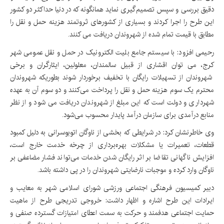
دقیق بررسی و سپس تصمیم‌گیری نماید همانگونه که در دنیا حداکثر دو کشور
این طرح را اجرا کردند و بسیاری از کشورهای ثروتمند هزینه حمل و نقل را
مطابق با قیمت تمام شده از شهروندان دریافت می کنند.
رحیمی افزود:‌ با سیستم جامع بلیت الکترونیک در حمل و نقل عمومی شهر
کرج، می توان اقشاری از قبیل سالمندان، معلولین، ایثارگران و برخی
شهروندان از تسهیلات رایگان با تخفیف برخوردار شوند بطوریکه شهروندان
محترم یک سوم هزینه حمل و نقل را پرداخت می‌کنند و دو سوم آن به عهده
شهرداری و دولت است که این مبلغ از شهروندان دریافت می شود و از نظر
منابع درآمدی برای سازمان درآمد پایدار محسوب می‌شود.
وی خاطرنشان کرد: در شرایطی که بخشی از ناوگان اتوبوسرانی به دلیل کمبود
قطعات، تعمیرات یا مشکلات بهره‌برداری از چرخه خدمت خارج است،
افزایش ناگهانی تقاضا بر اثر رایگان شدن خدمات می‌تواند فشار مضاعفی بر
ناوگان وارد کرده و موجبات نارضایتی شهروندان را در پی داشته باشد.
دبیر کمیسیون فرهنگی اجتماعی ورزشی شورای اسلامی شهر به معایب و
ایرادات این طرح اشاره و اظهار داشت: خروجی تدریجی طرح از ماهیت
حمایت اجتماعی هدفمند و حرکت به سمت اعطای امتیازات گسترده صنفی و