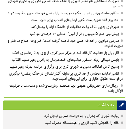
ضرورت ساماندهی نام‌ معابر شهری با هدف حذف اسامی تکراری و تکریم شهدای
شاخص
مالکان ساختمان‌های دارای حکم تخریب تا پایان سال فرصت تعیین تکلیف دارند
تشییع قائد شهید ِامت تکثیر آرمان‌های انقلاب برای ظهور است
شهرداری بدون اتلاف وقت مطالبات از دانشگاه آزاد را وصول کند
پیش‌بینی عبور ۵ میلیون زائر از البرز/ آمادگی ۱۰۰ درصدی مواکب
سازمان میادین از اهداف اصلی خود فاصله گرفته است/ ضرورت اصلاح ساختار و
تقویت نظارت
آثار زیان بار فعالیت کارخانه قند در مرکز شهر کرج/ از بوی بد تا رهاسازی آهک
پایش میدانی روند استقرار موکب‌های خدمت‌رسان به زائران رهبر شهید انقلاب
بسیج کامل امکانات مدیریت شهری کرج برای برگزاری مراسم بدرقه رهبر شهید
تقدیر نماینده مجلس از فداکاری بی‌سابقه آتش‌نشانان در جنگ رمضان/ پیگیری
درخواست حقوق جانبازی برای نیروهای آسیب‌دیده
رایگان‌سازی حمل‌ونقل عمومی باید هدفمند، زمان‌بندی‌شده و متناسب با ظرفیت
ناوگان باشد
یادداشت
روایت شهری که بحران را به فرصت عمرانی تبدیل کرد
خانه را خاموش نکنید انرژی را هوشمندانه مصرف کنید