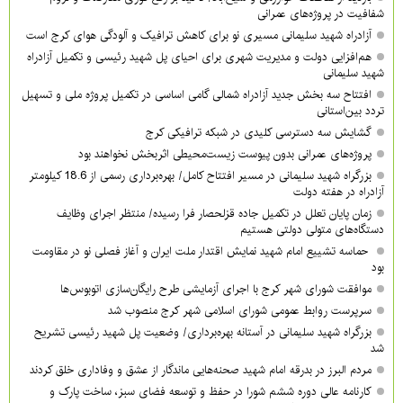
شفافیت در پروژه‌های عمرانی
آزادراه شهید سلیمانی مسیری نو برای کاهش ترافیک و آلودگی هوای کرج است
هم‌افزایی دولت و مدیریت شهری برای احیای پل شهید رئیسی و تکمیل آزادراه
شهید سلیمانی
افتتاح سه بخش جدید آزادراه شمالی گامی اساسی در تکمیل پروژه ملی و تسهیل
تردد بین‌استانی
گشایش سه دسترسی کلیدی در شبکه ترافیکی کرج
پروژه‌های عمرانی بدون پیوست زیست‌محیطی اثربخش نخواهند بود
بزرگراه شهید سلیمانی در مسیر افتتاح کامل/ بهره‌برداری رسمی از 18.6 کیلومتر
آزادراه در هفته دولت
زمان پایان تعلل در تکمیل جاده قزلحصار فرا رسیده/ منتظر اجرای وظایف
دستگاه‌های متولی دولتی هستیم
حماسه تشییع امام شهید نمایش اقتدار ملت ایران و آغاز فصلی نو در مقاومت
بود
موافقت شورای شهر کرج با اجرای آزمایشی طرح رایگان‌سازی اتوبوس‌ها
سرپرست روابط عمومی شورای اسلامی شهر کرج منصوب شد
بزرگراه شهید سلیمانی در آستانه بهره‌برداری/ وضعیت پل شهید رئیسی تشریح
شد
مردم البرز در بدرقه امام شهید صحنه‌هایی ماندگار از عشق و وفاداری خلق کردند
کارنامه عالی دوره ششم شورا در حفظ و توسعه فضای سبز، ساخت پارک و