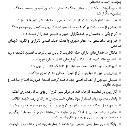
پیوست زیست محیطی
دوره آموزشی «آشنایی با مبانی جنگ شناختی و تبیین آخرین وضعیت جنگ
رمضان» برگزار شد
۸ ماه به انتظار شهادت/ دیدار علیرضا رحیمی با خانواده شهیدان فاطمی‌نژاد
بخشی از خاطرات شهر کرج به خاک سپرده شد/آیین خاکسپاری مرحوم دادگو
کرج یکی از معتمدان و خدمتگزاران صبور و دلسوز خود را از دست داد
ضرورت ساماندهی نام‌ معابر شهری با هدف حذف اسامی تکراری و تکریم شهدای
شاخص
مالکان ساختمان‌های دارای حکم تخریب تا پایان سال فرصت تعیین تکلیف دارند
تشییع قائد شهید ِامت تکثیر آرمان‌های انقلاب برای ظهور است
شهرداری بدون اتلاف وقت مطالبات از دانشگاه آزاد را وصول کند
پیش‌بینی عبور ۵ میلیون زائر از البرز/ آمادگی ۱۰۰ درصدی مواکب
سازمان میادین از اهداف اصلی خود فاصله گرفته است/ ضرورت اصلاح ساختار و
تقویت نظارت
آثار زیان بار فعالیت کارخانه قند در مرکز شهر کرج/ از بوی بد تا رهاسازی آهک
پایش میدانی روند استقرار موکب‌های خدمت‌رسان به زائران رهبر شهید انقلاب
بسیج کامل امکانات مدیریت شهری کرج برای برگزاری مراسم بدرقه رهبر شهید
تقدیر نماینده مجلس از فداکاری بی‌سابقه آتش‌نشانان در جنگ رمضان/ پیگیری
درخواست حقوق جانبازی برای نیروهای آسیب‌دیده
رایگان‌سازی حمل‌ونقل عمومی باید هدفمند، زمان‌بندی‌شده و متناسب با ظرفیت