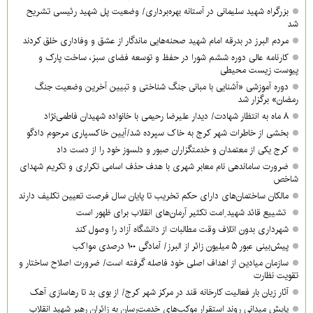
بزرگراه شهید سلیمانی در آستانه بهره‌برداری/ وضعیت پل شهید رئیسی تشریح
شد
مردم البرز در بدرقه امام شهید صحنه‌هایی ماندگار از عشق و وفاداری خلق کردند
کارنامه عالی دوره ششم شورا در حفظ و توسعه فضای سبز، ساخت پارک و
پیوست زیست محیطی
دوره آموزشی «آشنایی با مبانی جنگ شناختی و تبیین آخرین وضعیت جنگ
رمضان» برگزار شد
۸ ماه به انتظار شهادت/ دیدار علیرضا رحیمی با خانواده شهیدان فاطمی‌نژاد
بخشی از خاطرات شهر کرج به خاک سپرده شد/آیین خاکسپاری مرحوم دادگو
کرج یکی از معتمدان و خدمتگزاران صبور و دلسوز خود را از دست داد
ضرورت ساماندهی نام‌ معابر شهری با هدف حذف اسامی تکراری و تکریم شهدای
شاخص
مالکان ساختمان‌های دارای حکم تخریب تا پایان سال فرصت تعیین تکلیف دارند
تشییع قائد شهید ِامت تکثیر آرمان‌های انقلاب برای ظهور است
شهرداری بدون اتلاف وقت مطالبات از دانشگاه آزاد را وصول کند
پیش‌بینی عبور ۵ میلیون زائر از البرز/ آمادگی ۱۰۰ درصدی مواکب
سازمان میادین از اهداف اصلی خود فاصله گرفته است/ ضرورت اصلاح ساختار و
تقویت نظارت
آثار زیان بار فعالیت کارخانه قند در مرکز شهر کرج/ از بوی بد تا رهاسازی آهک
پایش میدانی روند استقرار موکب‌های خدمت‌رسان به زائران رهبر شهید انقلاب