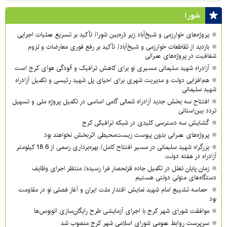
شورا
پروژه‌های خوارزمی و شیخ‌آباد زیر ذره‌بین شورا/ تأکید بر تسریع عملیات اجرایی
بازدید از تقاطعات خوارزمی و شیخ‌آباد/ تأکید بر رفع فوری معارضات و لزوم
شفافیت در پروژه‌های عمرانی
آزادراه شهید سلیمانی مسیری نو برای کاهش ترافیک و آلودگی هوای کرج است
هم‌افزایی دولت و مدیریت شهری برای احیای پل شهید رئیسی و تکمیل آزادراه
شهید سلیمانی
افتتاح سه بخش جدید آزادراه شمالی گامی اساسی در تکمیل پروژه ملی و تسهیل
تردد بین‌استانی
گشایش سه دسترسی کلیدی در شبکه ترافیکی کرج
پروژه‌های عمرانی بدون پیوست زیست‌محیطی اثربخش نخواهند بود
بزرگراه شهید سلیمانی در مسیر افتتاح کامل/ بهره‌برداری رسمی از 18.6 کیلومتر
آزادراه در هفته دولت
زمان پایان تعلل در تکمیل جاده قزلحصار فرا رسیده/ منتظر اجرای وظایف
دستگاه‌های متولی دولتی هستیم
حماسه تشییع امام شهید نمایش اقتدار ملت ایران و آغاز فصلی نو در مقاومت
بود
موافقت شورای شهر کرج با اجرای آزمایشی طرح رایگان‌سازی اتوبوس‌ها
سرپرست روابط عمومی شورای اسلامی شهر کرج منصوب شد