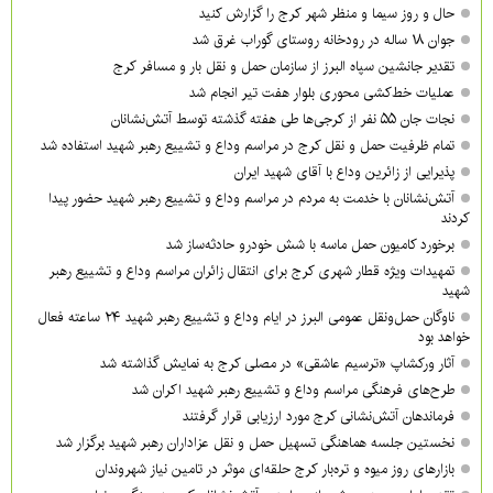
حال و روز سیما و منظر شهر کرج را گزارش کنید
جوان ۱۸ ساله در رودخانه روستای گوراب غرق شد
تقدیر جانشین سپاه البرز از سازمان حمل و نقل بار و مسافر کرج
عملیات خط‌کشی محوری بلوار هفت تیر انجام شد
نجات جان ۵۵ نفر از کرجی‌ها طی هفته گذشته توسط آتش‌نشانان
تمام ظرفیت حمل و نقل کرج در مراسم وداع و تشییع رهبر شهید استفاده شد
پذیرایی از زائرین وداع با آقای شهید ایران
آتش‌نشانان با خدمت به مردم در مراسم وداع و تشییع رهبر شهید حضور پیدا
کردند
برخورد کامیون حمل ماسه با شش خودرو حادثه‌ساز شد
تمهیدات ویژه قطار شهری کرج برای انتقال زائران مراسم وداع و تشییع رهبر
شهید
ناوگان حمل‌ونقل عمومی البرز در ایام وداع و تشییع رهبر شهید ۲۴ ساعته فعال
خواهد بود
آثار ورکشاپ «ترسیم عاشقی» در مصلی کرج به نمایش گذاشته شد
طرح‌های فرهنگی مراسم وداع و تشییع رهبر شهید اکران شد
فرماندهان آتش‌نشانی کرج مورد ارزیابی قرار گرفتند
نخستین جلسه هماهنگی تسهیل حمل و نقل عزاداران رهبر شهید برگزار شد
بازارهای روز میوه و تره‌بار کرج حلقه‌ای موثر در تامین نیاز شهروندان