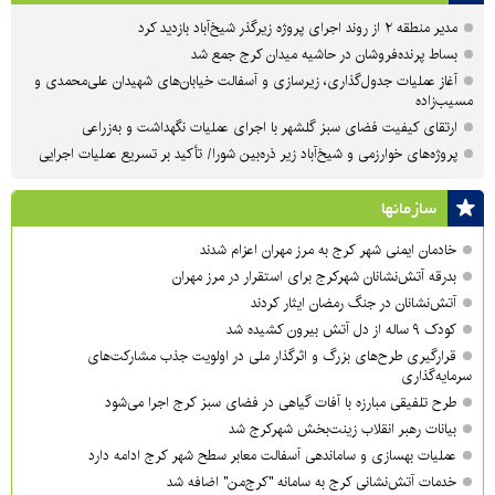
مدیر منطقه ۲ از روند اجرای پروژه زیرگذر شیخ‌آباد بازدید کرد
بساط پرنده‌فروشان در حاشیه میدان کرج جمع شد
آغاز عملیات جدول‌گذاری، زیرسازی و آسفالت خیابان‌های شهیدان علی‌محمدی و
مسیب‌زاده
ارتقای کیفیت فضای سبز گلشهر با اجرای عملیات نگهداشت و به‌زراعی
پروژه‌های خوارزمی و شیخ‌آباد زیر ذره‌بین شورا/ تأکید بر تسریع عملیات اجرایی
سازمان‎ها
خادمان ایمنی شهر کرج به مرز مهران اعزام شدند
بدرقه آتش‌نشانان شهرکرج برای استقرار در مرز مهران
آتش‌نشانان در جنگ رمضان ایثار کردند
کودک ۹ ساله از دل آتش بیرون کشیده شد
قرارگیری طرح‌های بزرگ و اثرگذار ملی در اولویت‌ جذب مشارکت‌های
سرمایه‌گذاری
طرح تلفیقی مبارزه با آفات گیاهی در فضای سبز کرج اجرا می‌شود
بیانات رهبر انقلاب زینت‌بخش شهرکرج شد
عملیات بهسازی و ساماندهی آسفالت معابر سطح شهر کرج ادامه دارد
خدمات آتش‌نشانی کرج به سامانه "کرج‌من" اضافه شد