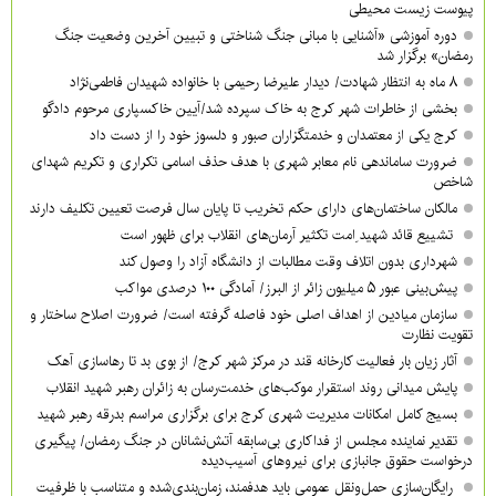
پیوست زیست محیطی
دوره آموزشی «آشنایی با مبانی جنگ شناختی و تبیین آخرین وضعیت جنگ
رمضان» برگزار شد
۸ ماه به انتظار شهادت/ دیدار علیرضا رحیمی با خانواده شهیدان فاطمی‌نژاد
بخشی از خاطرات شهر کرج به خاک سپرده شد/آیین خاکسپاری مرحوم دادگو
کرج یکی از معتمدان و خدمتگزاران صبور و دلسوز خود را از دست داد
ضرورت ساماندهی نام‌ معابر شهری با هدف حذف اسامی تکراری و تکریم شهدای
شاخص
مالکان ساختمان‌های دارای حکم تخریب تا پایان سال فرصت تعیین تکلیف دارند
تشییع قائد شهید ِامت تکثیر آرمان‌های انقلاب برای ظهور است
شهرداری بدون اتلاف وقت مطالبات از دانشگاه آزاد را وصول کند
پیش‌بینی عبور ۵ میلیون زائر از البرز/ آمادگی ۱۰۰ درصدی مواکب
سازمان میادین از اهداف اصلی خود فاصله گرفته است/ ضرورت اصلاح ساختار و
تقویت نظارت
آثار زیان بار فعالیت کارخانه قند در مرکز شهر کرج/ از بوی بد تا رهاسازی آهک
پایش میدانی روند استقرار موکب‌های خدمت‌رسان به زائران رهبر شهید انقلاب
بسیج کامل امکانات مدیریت شهری کرج برای برگزاری مراسم بدرقه رهبر شهید
تقدیر نماینده مجلس از فداکاری بی‌سابقه آتش‌نشانان در جنگ رمضان/ پیگیری
درخواست حقوق جانبازی برای نیروهای آسیب‌دیده
رایگان‌سازی حمل‌ونقل عمومی باید هدفمند، زمان‌بندی‌شده و متناسب با ظرفیت