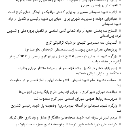
بازدید از تقاطعات خوارزمی و شیخ‌آباد/ تأکید بر رفع فوری معارضات و لزوم
شفافیت در پروژه‌های عمرانی
آزادراه شهید سلیمانی مسیری نو برای کاهش ترافیک و آلودگی هوای کرج است
هم‌افزایی دولت و مدیریت شهری برای احیای پل شهید رئیسی و تکمیل آزادراه
شهید سلیمانی
افتتاح سه بخش جدید آزادراه شمالی گامی اساسی در تکمیل پروژه ملی و تسهیل
تردد بین‌استانی
گشایش سه دسترسی کلیدی در شبکه ترافیکی کرج
پروژه‌های عمرانی بدون پیوست زیست‌محیطی اثربخش نخواهند بود
بزرگراه شهید سلیمانی در مسیر افتتاح کامل/ بهره‌برداری رسمی از 18.6 کیلومتر
آزادراه در هفته دولت
زمان پایان تعلل در تکمیل جاده قزلحصار فرا رسیده/ منتظر اجرای وظایف
دستگاه‌های متولی دولتی هستیم
حماسه تشییع امام شهید نمایش اقتدار ملت ایران و آغاز فصلی نو در مقاومت
بود
موافقت شورای شهر کرج با اجرای آزمایشی طرح رایگان‌سازی اتوبوس‌ها
سرپرست روابط عمومی شورای اسلامی شهر کرج منصوب شد
بزرگراه شهید سلیمانی در آستانه بهره‌برداری/ وضعیت پل شهید رئیسی تشریح
شد
مردم البرز در بدرقه امام شهید صحنه‌هایی ماندگار از عشق و وفاداری خلق کردند
کارنامه عالی دوره ششم شورا در حفظ و توسعه فضای سبز، ساخت پارک و