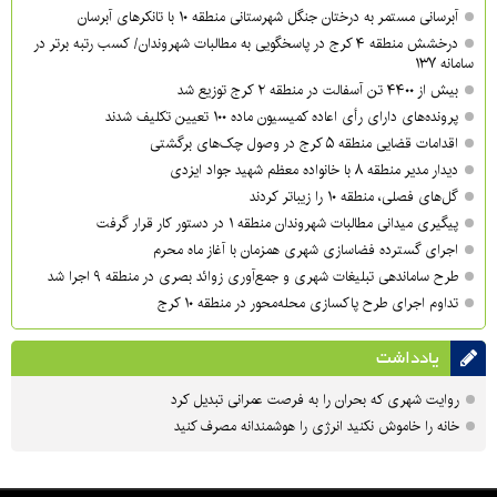
آبرسانی مستمر به درختان جنگل شهرستانی منطقه ۱۰ با تانکرهای آبرسان
درخشش منطقه ۴ کرج در پاسخگویی به مطالبات شهروندان/ کسب رتبه برتر در
سامانه ۱۳۷
بیش از ۴۴۰۰ تن آسفالت در منطقه ۲ کرج توزیع شد
پرونده‌های دارای رأی اعاده کمیسیون ماده ۱۰۰ تعیین تکلیف شدند
اقدامات قضایی منطقه ۵ کرج در وصول چک‌های برگشتی
دیدار مدیر منطقه ۸ با خانواده معظم شهید جواد ایزدی
گل‌های فصلی، منطقه ۱۰ را زیباتر کردند
پیگیری میدانی مطالبات شهروندان منطقه ۱ در دستور کار قرار گرفت
اجرای گسترده فضاسازی شهری همزمان با آغاز ماه محرم
طرح ساماندهی تبلیغات شهری و جمع‌آوری زوائد بصری در منطقه ۹ اجرا شد
تداوم اجرای طرح پاکسازی محله‌محور در منطقه ۱۰ کرج
یادداشت
روایت شهری که بحران را به فرصت عمرانی تبدیل کرد
خانه را خاموش نکنید انرژی را هوشمندانه مصرف کنید