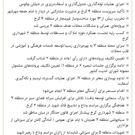
اجرای عملیات لوله‌گذاری، جدول‌گذاری و آسفالت‌ریزی در خیابان چالوس
تأکید سرپرست منطقه ۴ کرج بر مدیریت مشارکتی در دیدار با امام جمعه مهرشهر
تخریب بیش از ۱۳ مورد ساخت‌وساز غیرمجاز در منطقه ۴ کرج
پروژه‌های عمرانی و مشکلات محلات هدف منطقه ۲ بررسی شد
کسب رتبه نخست عملکرد حوزه املاک و مستغلات توسط منطقه ۲ شهرداری
کرج
سرای محله منطقه ۷ به بهره‌برداری رسید/توسعه خدمات فرهنگی و آموزشی در
قلب محلات
تعیین تکلیف پرونده‌های دارای رأی اعاده در منطقه ۲ شتاب گرفت
ادامه برگزاری جلسات تبصره ۶ در منطقه ۱/ تعیین تکلیف پرونده‌های مشمول
مصوبه شورای امنیت کشور
تداوم بهسازی معابر در منطقه ۷/ اجرای عملیات گسترده ترمیم و لکه‌گیری
آسفالت
اقدام مستمر برای آراستگی معابر منطقه ۷ انجام می‌شود
پارک سنجابی توسعه یافت/ تلاش برای افزایش سرانه فضای سبز در منطقه ۷
هماهنگی برگزاری مراسم وداع و تشییع قائد شهید در منطقه ۲ کرج
منطقه ۲ شهرداری کرج پیشتاز اجرای قانون حدنگار در میان مناطق شد
سیاه‌پوشی منطقه ۷ همزمان با ایام عزای عمومی / آمادگی کامل برای میزبانی از
عزاداران
تمهیدات منطقه ۵ برای میزبانی شایسته از زائران مراسم وداع با رهبر شهید