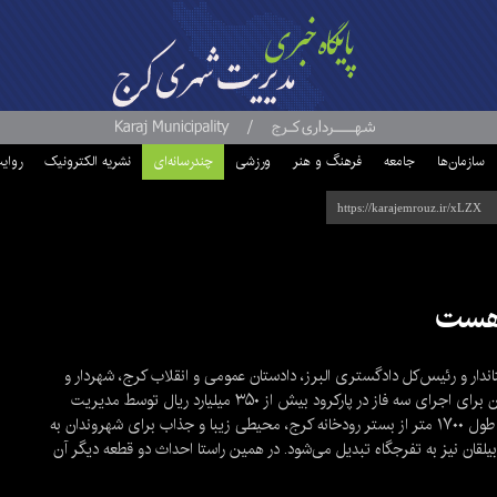
سازمان‌ها
جامعه
فرهنگ و هنر
ورزشی
چندرسانه‌ای
نشریه الکترونیک
روای
ه هست
رود کرج در اسفندماه سال ۱۴۰۰ با حضور استاندار و رئیس‌کل دادگستری البرز، دادستان عمومی و انقلاب کرج، شهردار و
اعضای شورای شهر این کلانشهر در۱.۷هکتار کلنگ زنی شد. تاکنون برای اجرای سه فاز در پارکرود بیش از ۳۵۰ میلیارد ریال توسط مدیریت
شهری کرج هزینه شده و با افتتاح فازهای ۲ و ۳ در ۴.۳ هکتار به طول ۱۷۰۰ متر از بستر رودخانه کرج، محیطی زیبا و جذاب برای شهروندان به
بیلقان نیز به تفرجگاه تبدیل می‌شود. در همین راستا احداث دو قطعه دیگر آن