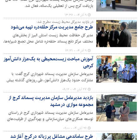
بازیافت کرج پس از تعطیلی یک‌ساله، فعال شد.
۹ آذر ۰۴ - ۱۳:۳۶
در بازدید مدیرکل محیط زیست مطرح شد:
طرح جامع مدیریت مرکز حلقه‌دره تهیه می‌شود
مدیر کل حفاظت محیط زیست استان البرز از بخش‌های
مختلف مرکز دفع پسماند حلقه‌دره شامل محل تجمع شیرابه‌ها،
دفن پسماند، خط تولید کمپوست، لندفیل مهندسی- بهداشتی
۹ آذر ۰۴ - ۱۳:۳۱
و بخش بی‌خطرسازی پسماندهای پزشکی بازدید کرد.
آموزش مباحث زیست‌محیطی به یک‌هزار دانش‌آموز
کرجی
مدیرعامل سازمان مدیریت پسماند شهرداری کرج گفت: با
مشارکت حدود یک‌هزار دانش‌آموز، طی روزهای گذشته بیش
از ۱۰ مدرسه تحت پوشش طرح‌های آموزشی سه‌شنبه‌های سبز
۲۷ آبان ۰۴ - ۰۹:۱۲
و مدرسه سبز- شهر پاک قرار گرفتند.
بازدید مدیرعامل سازمان مدیریت پسماند کرج از
مجموعه موازی در مشهد
مدیرعامل سازمان مدیریت پسماند شهرداری کرج در راستای
توسعه همکاری‌های میان‌سازمانی و بهره‌گیری از ظرفیت‌های
علمی و فنی شهرهای پیشرو، از مجموعه مدیریت پسماند
۲۶ آبان ۰۴ - ۰۹:۰۰
شهرداری مشهد بازدید کرد. این بازدید با هدف تبادل تجربیات،
طرح ساماندهی مشاغل پر زباله در کرج آغاز شد
آشنایی با فناوری‌های نوین و بررسی الگوهای موفق در حوزه