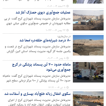
نیروهای عملیاتی، بی‌درنگ در صحنه حاضر شدند. با آمادگی
۲۱ اسفند ۰۴ - ۰۱:۰۶
کامل و هماهنگی منسجم، مسیرها را باز کردند، موانع را جابه‌جا
عملیات جمع‌آوری دپوی حصارک آغاز شد
نموده و پشتیبانی بی‌وقفه‌ای از عملیات امداد و نجات ارائه
دادند. این حضور سازمان‌یافته، جلوه‌ای از تعهد و
مدیرعامل سازمان مدیریت پسماند شهرداری کرج گفت: در پی
مسئولیت‌پذیری در بحران است.
مطالبه شهروندان در خصوص جمع‌آوری سکوی میانی دپوی
حصارک در بلوار ناصربخت، عملیات جمع‌آوری این محل آغاز
۲۷ بهمن ۰۴ - ۱۰:۴۷
شد.
در سال‌جاری؛
۸۰ درصد شیرابه‌های حلقه‌دره امحا شد
مدیرعامل سازمان مدیریت پسماند شهرداری کرج در شصت و
یکمین جلسه کار گروه مدیریت پسماند استان البرز، گزارش
جامعی از مدیریت پسماندهای عادی، عفونی و نخاله‌های
۸ بهمن ۰۴ - ۰۹:۰۳
ساختمانی ارائه داد و گفت: مدیریت شهری توانست در سال
ماهانه حدود ۲۰۰ تُن پسماند پزشکی در کرج
جاری حدود ۸۰ درصد از شیرابه‌های مرکز دفن زباله حلقه‌دره را
جمع‌آوری می‌شود
امحا کند.
مدیرعامل سازمان مدیریت پسماند شهرداری کرج گفت: ماهیانه
حدود ۲۰۰ تُن پسماند پزشکی از ۹۰۰ مرکز درمانی سطح شهر
کرج جمع‌آوری می‌شود.
۸ دی ۰۴ - ۱۳:۳۱
سکوی انتقال زباله خلج‌آباد بهسازی و آسفالت شد
مدیرعامل سازمان مدیریت پسماند شهرداری کرج از اجرای
عملیات آسفالت سکوی انتقال خلج آباد با رویکرد کاهش