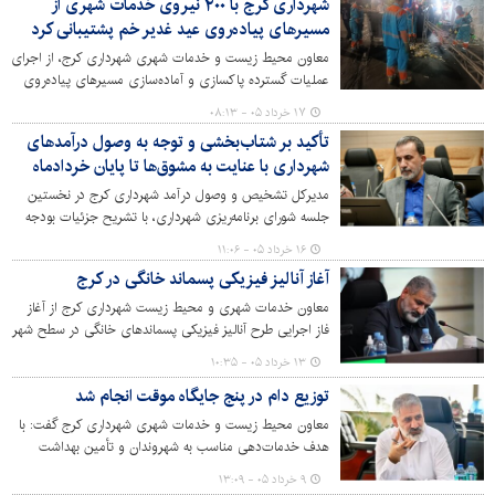
شهرداری کرج با ۲۰۰ نیروی خدمات شهری از
فراهم کند.
مسیرهای پیاده‌روی عید غدیر خم پشتیبانی کرد
معاون محیط زیست و خدمات شهری شهرداری کرج، از اجرای
عملیات گسترده پاکسازی و آماده‌سازی مسیرهای پیاده‌روی
بزرگ عید غدیر خم خبر داد و گفت: همزمان با برگزاری این
۱۷ خرداد ۰۵ - ۰۸:۱۳
مراسم مذهبی، ۲۰۰ نیروی خدمات شهری به همراه ۲۰ دستگاه
تأکید بر شتاب‌بخشی و توجه به وصول درآمدهای
ماشین‌آلات در مسیرهای تعیین‌شده مستقر شدند تا فضای
شهرداری با عنایت به مشوق‌ها تا پایان خردادماه
مناسب و پاکیزه‌ای برای حضور شهروندان فراهم کنند.
مدیرکل تشخیص و وصول درآمد شهرداری کرج در نخستین
جلسه شورای برنامه‌ریزی شهرداری، با تشریح جزئیات بودجه
۱۴۰۵ و نحوه توزیع منابع درآمدی میان مناطق، سازمان‌ها و
۱۶ خرداد ۰۵ - ۱۱:۰۶
ستاد، بر ضرورت هدف‌گذاری دقیق‌تر مدیران شهری در
آغاز آنالیز فیزیکی پسماند خانگی در کرج
خردادماه تأکید کرد.
معاون خدمات شهری و محیط زیست شهرداری کرج از آغاز
فاز اجرایی طرح آنالیز فیزیکی پسماندهای خانگی در سطح شهر
خبر داد.
۱۳ خرداد ۰۵ - ۱۰:۳۵
توزیع دام در پنج جایگاه موقت انجام شد
معاون محیط زیست و خدمات شهری شهرداری کرج گفت: با
هدف خدمات‌دهی مناسب به شهروندان و تأمین بهداشت
عمومی در عید سعید قربان، توزیع دام در پنج جایگاه موقت
۹ خرداد ۰۵ - ۱۳:۰۹
انجام شد.