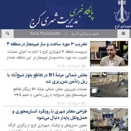
تخریب ۳ مورد ساخت و ساز غیرمجاز در منطقه ۴
سرپرست منطقه ۴ شهرداری کرج با اشاره به اجرای عملیات
تخریب سه مورد ساخت‌وساز غیرمجاز در این منطقه، هشدار
داد: هرگونه ساخت و ساز بدون اخذ مجوز قانونی، با برخورد
۳ مرداد ۰۵ - ۱۸:۱۷
قاطع شهرداری فوراً متوقف و بناهای احداثی جمع‌آوری خواهد
بخش شمالی عرشهٔ B1 در تقاطع بلوار شیخ‌آباد با
شد.
ریل راه‌آهن بتن‌ریزی شد
عملیات بتن‌ریزی بخش شمالی عرشهٔ B1 زیرگذر تقاطع
غیرهمسطح بلوار شیخ‌آباد با ریل راه‌آهن، با حجم ۳۴۵
مترمکعب و با رعایت کامل استانداردهای فنی، انجام شد.
۳ مرداد ۰۵ - ۱۳:۳۶
طراحی معابر شهری با رویکرد انسان‌محوری و
حمل‌ونقل پایدار دنبال می‌شود
معاون حمل‌ونقل و ترافیک شهرداری کرج از برگزاری کارگاه