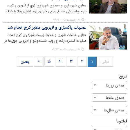
معاون شهرسازی و معماری شهرداری کرج از تدوین و تهیه
طرح ساماندهی مقطع عرضی خیابان نهم شاهین‌ویلا با هدف
ارتقای کیفیت محیط شهری، بهبود ایمنی تردد و افزایش نظم
۲۰ اردیبهشت ۰۵ - ۱۴:۰۱
کالبدی این محور خبر داد.
عملیات پاکسازی و لایروبی معابر کرج انجام شد
معاون خدمات شهری و محیط زیست شهرداری کرج گفت:
عملیات گسترده رفت‌ و روب، شست‌وشو و لایروبی جوی‌ها در
مناطق ۱۰ گانه کرج با هدف بهبود سیمای شهری و افزایش
۲۰ اردیبهشت ۰۵ - ۰۹:۴۳
رضایتمندی شهروندان، توسط نیروهای خدمات شهری همچنان
با جدیت دنبال می‌شود.
قبلی
۱
۲
۳
۴
۵
۶
بعدی
تاریخ
همه‌ی روزها
همه‌ی ماه‌ها
همه‌ی سال‌ها
فیلترها