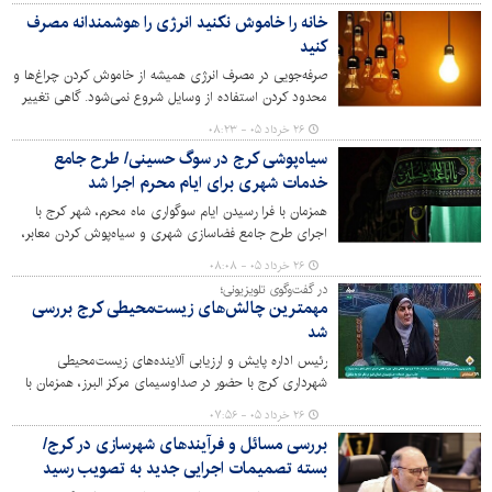
غیررسمی در بیست‌وششمین جلسه ستاد بازآفرینی پایدار
خانه را خاموش نکنید انرژی را هوشمندانه مصرف
شهرستان کرج خبر داد.
کنید
صرفه‌جویی در مصرف انرژی همیشه از خاموش کردن چراغ‌ها و
محدود کردن استفاده از وسایل شروع نمی‌شود. گاهی تغییر
چند عادت ساده روزانه از آشپزخانه تا اتاق خواب می‌تواند
۲۶ خرداد ۰۵ - ۰۸:۲۳
بدون کاهش کیفیت زندگی هزینه‌ها را کمتر و خانه را کارآمدتر
سیاه‌پوشی کرج در سوگ حسینی/ طرح جامع
کند. کارشناسان می‌گویند بخش مهمی از انرژی در خانه‌ها نه به
خدمات شهری برای ایام محرم اجرا شد
دلیل کمبود تجهیزات بلکه به دلیل الگوهای مصرف از بین
می‌رود.
همزمان با فرا رسیدن ایام سوگواری ماه محرم، شهر کرج با
اجرای طرح جامع فضاسازی شهری و سیاه‌پوش کردن معابر،
حال و هوای عاشورایی به خود گرفت و شهرداری نیز برنامه‌های
۲۶ خرداد ۰۵ - ۰۸:۰۸
ویژه‌ای برای پاکسازی، نظافت و خدمات ایمنی در مسیرهای
در گفت‌وگوی تلویزیونی؛
عزاداری تدارک دیده است.
مهمترین چالش‌های زیست‌محیطی کرج بررسی
شد
رئیس اداره پایش و ارزیابی آلاینده‌های زیست‌محیطی
شهرداری کرج با حضور در صداوسیمای مرکز البرز، همزمان با
هفته محیط زیست، به تشریح مهمترین دغدغه‌ها و اقدامات
۲۶ خرداد ۰۵ - ۰۷:۵۶
این نهاد در حوزه کاهش آلودگی هوا، مدیریت پسماند و توسعه
بررسی مسائل و فرآیندهای شهرسازی در کرج/
فضای سبز شهری پرداخت و بر لزوم مشارکت همگانی برای
بسته تصمیمات اجرایی جدید به تصویب رسید
تحقق توسعه پایدار تأکید کرد.