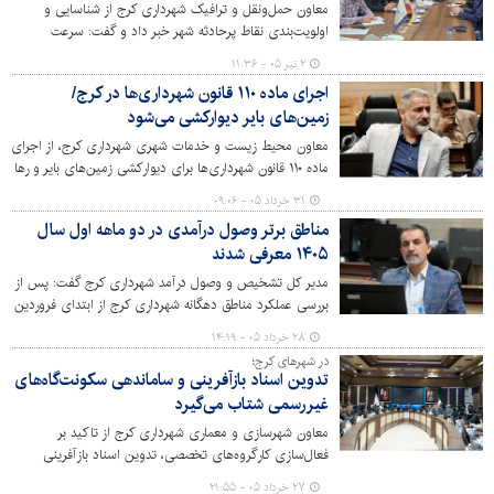
معاون حمل‌ونقل و ترافیک شهرداری کرج از شناسایی و
اولویت‌بندی نقاط پرحادثه شهر خبر داد و گفت: سرعت
غیرمجاز همچنان مهم‌ترین عامل وقوع تصادفات منجر به فوت
۲ تیر ۰۵ - ۱۱:۳۶
در معابر شهری کرج است.
اجرای ماده ۱۱۰ قانون شهرداری‌ها در کرج/
زمین‌های بایر دیوارکشی می‌شود
معاون محیط زیست و خدمات شهری شهرداری کرج، از اجرای
ماده ۱۱۰ قانون شهرداری‌ها برای دیوارکشی زمین‌های بایر و رها
شده در سطح شهر خبر داد و تأکید کرد: این طرح با هدف
۳۱ خرداد ۰۵ - ۰۹:۰۶
ساماندهی سیمای شهری، ارتقای بهداشت عمومی و افزایش
مناطق برتر وصول درآمدی در دو ماهه اول سال
امنیت محلات در حال اجراست.
۱۴۰۵ معرفی شدند
مدیر کل تشخیص و وصول درآمد شهرداری کرج گفت: پس از
بررسی عملکرد مناطق دهگانه شهرداری کرج از ابتدای فروردین
تا پایان اردیبهشت سال ۱۴۰۵ و بررسی درصد وصولی نسبت به
۲۸ خرداد ۰۵ - ۱۴:۱۹
بودجه مصوب سال ۱۴۰۵، مناطق برتر در این زمینه معرفی
در شهرهای کرج؛
شدند.
تدوین اسناد بازآفرینی و ساماندهی سکونت‌گاه‌های
غیررسمی شتاب می‌گیرد
معاون شهرسازی و معماری شهرداری کرج از تاکید بر
فعال‌سازی کارگروه‌های تخصصی، تدوین اسناد بازآفرینی
محلات ناکارآمد و پیگیری برنامه‌های ساماندهی سکونتگاه‌های
۲۷ خرداد ۰۵ - ۲۱:۵۵