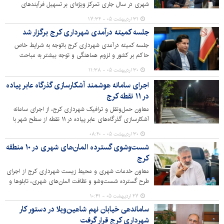
شهری در سال جاری ‌تمرکز ویژه‌ای بر تسهیل فرآیندهای
اداری، تعیین تکلیف پرونده‌های بلاتکلیف و استفاده موثر از
۳۱ اردیبهشت ۰۵ - ۱۷:۳۲
ظرفیت‌های موجود در حوزه شهرسازی خواهد داشت.
جلسه کمیته درآمدی شهرداری کرج برگزار شد
جلسه کمیته درآمدی شهرداری کرج باتوجه به شرایط خاص
حاکم بر کشور و لزوم هماهنگی و توجه بیشتر به مباحث
درآمدی، به ریاست معاونین مالی و اقتصادی و شهرسازی و
۳۰ اردیبهشت ۰۵ - ۱۱:۳۸
معماری، مدیران کل تشخیص و وصول درآمد، حقوقی و امور
اجرای سامانه هوشمند آشکارسازی گذرگاه عابر پیاده
پیمانها، امور شهرسازی و رئیس سازمان فاوا و مدیران
در ۱۱ نقطه کرج
حوزه‌های مربوطه در ستاد مرکز تشکیل شد.
معاون حمل‌ونقل و ترافیک شهرداری کرج، از اجرای سامانه
آشکارسازی گذرگاه‌های عابر پیاده در ۱۱ نقطه از سطح شهر با
هدف افزایش ایمنی تردد شهروندان خبر داد.
۳۰ اردیبهشت ۰۵ - ۰۸:۲۰
شست‌وشوی گسترده المان‌های شهری در ۱۰ منطقه
کرج
معاون خدمات شهری و محیط زیست شهرداری کرج از اجرای
طرح گسترده شست‌وشو و نظافت المان‌های شهری، تابلوها و
علائم ترافیکی در معابر اصلی و فرعی مناطق ۱۰گانه این شهر
۲۷ اردیبهشت ۰۵ - ۱۰:۴۱
خبر داد و گفت این عملیات به‌صورت مستمر و هفتگی با هدف
ساماندهی خیابان نهم شاهین‌ویلا در دستور کار
ارتقای زیبایی بصری و حفظ پاکیزگی محیط شهری انجام
شهرداری کرج قرار گرفت
می‌شود.