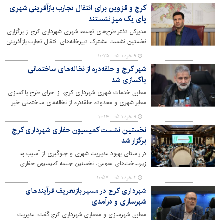
کرج و قزوین برای انتقال تجارب بازآفرینی شهری
پای یک میز نشستند
مدیرکل دفتر طرح‌های توسعه شهری شهرداری کرج از برگزاری
نخستین نشست مشترک دبیرخانه‌های انتقال تجارب بازآفرینی
شهری مناطق 1 و 4 کشور در کرج خبر داد و گفت: انتقال
۹ خرداد ۰۵ - ۱۰:۲۵
تجربه میان شهرها یکی از مهم‌ترین راهکارهای کاهش
شهر کرج و حلقه‌دره از نخاله‌های ساختمانی
هزینه‌های اجرایی، شناسایی چالش‌ها و جلوگیری از تکرار
پاکسازی شد
خطاهای گذشته در پروژه‌های بازآفرینی شهری است.
معاون خدمات شهری شهرداری کرج، از اجرای طرح پاکسازی
معابر شهری و محدوده حلقه‌دره از نخاله‌های ساختمانی خبر
داد و گفت: این اقدام با هدف کاهش آلودگی و ارتقای کیفیت
۹ خرداد ۰۵ - ۱۰:۱۴
محیط شهری انجام شده است.
نخستین نشست کمیسیون حفاری شهرداری کرج
برگزار شد
در راستای بهبود مدیریت شهری و جلوگیری از آسیب به
زیرساخت‌های عمومی، نخستین جلسه کمیسیون حفاری
شهرداری کرج با حضور مقامات و مسئولان اجرایی و نمایندگان
۲ خرداد ۰۵ - ۱۰:۵۷
سازمان‌های خدماتی برگزار شد.
شهرداری کرج در مسیر بازتعریف فرآیندهای
شهرسازی و درآمدی
معاون شهرسازی و معماری شهرداری کرج گفت: مدیریت