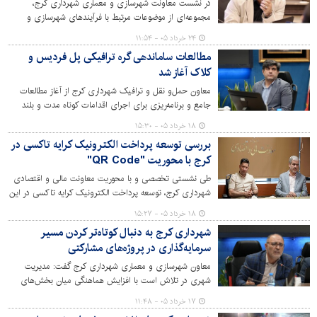
در نشست معاونت شهرسازی و معماری شهرداری کرج،
مجموعه‌ای از موضوعات مرتبط با فرآیندهای شهرسازی و
ارتقای هماهنگی میان بخش‌های مختلف مدیریت شهری مورد
۲۴ خرداد ۰۵ - ۱۱:۵۴
بررسی قرار گرفت.
مطالعات ساماندهی گره ترافیکی پل فردیس و
کلاک آغاز شد
معاون حمل‌و نقل و ترافیک شهرداری کرج از آغاز مطالعات
جامع و برنامه‌ریزی برای اجرای اقدامات کوتاه مدت و بلند
مدت به منظور ساماندهی وضعیت ترافیکی محدوده پل
۱۸ خرداد ۰۵ - ۱۵:۳۰
فردیس و کلاک خبر داد.
بررسی توسعه پرداخت الکترونیک کرایه تاکسی در
کرج با محوریت "QR Code"
طی نشستی تخصصی و با محوریت معاونت مالی و اقتصادی
شهرداری کرج، توسعه پرداخت الکترونیک کرایه تاکسی در این
کلانشهر با محوریت "QR Code" مورد بحث و بررسی
۱۸ خرداد ۰۵ - ۱۵:۲۷
کارشناسی قرار گرفت و موانع، ابعاد و زوایای مختلف آن
شهرداری کرج به دنبال کوتاه‌تر کردن مسیر
تحلیل و تجزیه شد.
سرمایه‌گذاری در پروژه‌های مشارکتی
معاون شهرسازی و معماری شهرداری کرج گفت: مدیریت
شهری در تلاش است با افزایش هماهنگی میان بخش‌های
فنی، عمرانی و شهرسازی، زمینه اجرای سریع‌تر پروژه‌های
۱۷ خرداد ۰۵ - ۱۱:۴۸
مشارکتی و بهره‌برداری موثرتر از ظرفیت‌های سرمایه‌گذاری را