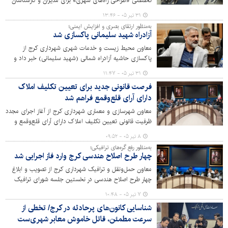
تخصصی «طراحی راه‌های شهری» برای مدیران و کارشناسان
این معاونت خبر داد و گفت: ارتقای دانش فنی و به‌کارگیری
۳۱ تیر ۰۵ - ۱۳:۴۶
رویکردهای نوین در طراحی معابر، نقش مؤثری در تحقق
به‌منظور ارتقای بصری و افزایش ایمنی؛
شهری ایمن، کارآمد و انسان‌محور دارد.
آزادراه شهید سلیمانی پاکسازی شد
معاون محیط زیست و خدمات شهری شهرداری کرج از
پاکسازی حاشیه آزادراه شمالی (شهید سلیمانی) خبر داد و
گفت: این طرح با هدف ارتقای بهداشت محیط، افزایش ایمنی
۳۱ تیر ۰۵ - ۱۱:۴۷
تردد و زیباسازی بصری یکی از مهم‌ترین محورهای ارتباطی
فرصت قانونی جدید برای تعیین تکلیف املاک
شهر کرج اجرا شده است.
دارای آرای قلع‌وقمع فراهم شد
معاون شهرسازی و معماری شهرداری کرج از آغاز اجرای مجدد
ظرفیت قانونی تعیین تکلیف املاک دارای آرای قلع‌وقمع و
اعاده به وضع پروانه خبر داد.
۸ تیر ۰۵ - ۰۹:۵۲
به‌منظور رفع گره‌های ترافیکی؛
چهار طرح اصلاح هندسی کرج وارد فاز اجرایی شد
معاون حمل‌ونقل و ترافیک شهرداری کرج از تصویب و ابلاغ
چهار طرح اصلاح هندسی در نخستین جلسه شورای ترافیک
سال جاری خبر داد و گفت: این طرح‌ها با هدف افزایش
۷ تیر ۰۵ - ۱۰:۴۸
ایمنی، روان‌سازی تردد و رفع گره‌های ترافیکی در نقاط پرتردد
شناسایی کانون‌های پرحادثه در کرج/ تخطی از
شهر اجرا می‌شوند.
سرعت مطمئن، قاتل خاموش معابر شهری‌ست