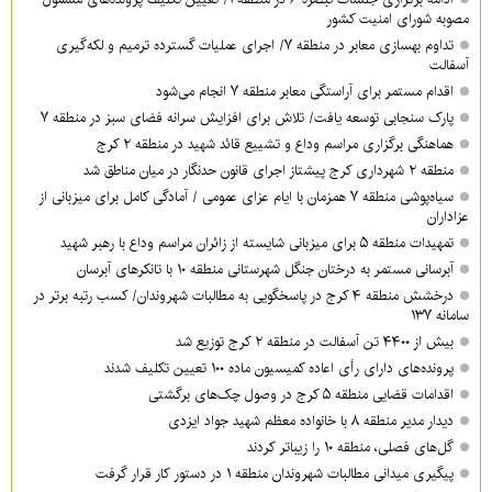
مصوبه شورای امنیت کشور
تداوم بهسازی معابر در منطقه ۷/ اجرای عملیات گسترده ترمیم و لکه‌گیری
آسفالت
اقدام مستمر برای آراستگی معابر منطقه ۷ انجام می‌شود
پارک سنجابی توسعه یافت/ تلاش برای افزایش سرانه فضای سبز در منطقه ۷
هماهنگی برگزاری مراسم وداع و تشییع قائد شهید در منطقه ۲ کرج
منطقه ۲ شهرداری کرج پیشتاز اجرای قانون حدنگار در میان مناطق شد
سیاه‌پوشی منطقه ۷ همزمان با ایام عزای عمومی / آمادگی کامل برای میزبانی از
عزاداران
تمهیدات منطقه ۵ برای میزبانی شایسته از زائران مراسم وداع با رهبر شهید
آبرسانی مستمر به درختان جنگل شهرستانی منطقه ۱۰ با تانکرهای آبرسان
درخشش منطقه ۴ کرج در پاسخگویی به مطالبات شهروندان/ کسب رتبه برتر در
سامانه ۱۳۷
بیش از ۴۴۰۰ تن آسفالت در منطقه ۲ کرج توزیع شد
پرونده‌های دارای رأی اعاده کمیسیون ماده ۱۰۰ تعیین تکلیف شدند
اقدامات قضایی منطقه ۵ کرج در وصول چک‌های برگشتی
دیدار مدیر منطقه ۸ با خانواده معظم شهید جواد ایزدی
گل‌های فصلی، منطقه ۱۰ را زیباتر کردند
پیگیری میدانی مطالبات شهروندان منطقه ۱ در دستور کار قرار گرفت