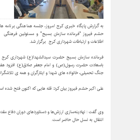
به گزارش پایگاه خبری کرج امروز، جلسه هماهنگی برنامه ه
حشم فیروز "فرمانده سازمان بسیج" و مسئولین فرهنگی پایگ
اطلاعات و ارتباطات شهرداری کرج برگزار شد.
فرمانده سازمان بسیج حضرت سیدالشهدا(ع) شهرداری کرج در
باسعادت حضرت رسول(ص) و امام جعفر صادق(ع) افزود هفته
جنگ تحمیلی، خانواده های شهدا و ایثارگران و همه ی تلاشگرانی که در طول ۸سال دفاع مقدس 
علی اکبر حشم فیروز بیان کرد: قله هایی که اکنون فتح شده ا
وی گفت : نهادینه‌سازی ارزش‌ها و دستاوردهای دوران دفاع م
انتقال به نسل حال حاضر است.