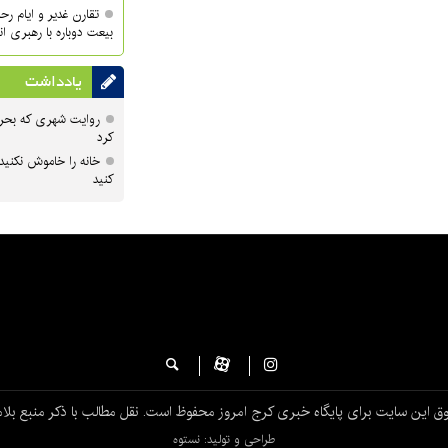
تقارن غدیر و ایام ر
بیعت دوباره با رهبری ا
یادداشت
روایت شهری که بحرا
کرد
خانه را خاموش نکنید
کنید
ق این سایت برای پایگاه خبری کرج امروز محفوظ است. نقل مطالب با ذکر منبع بلام
طراحی و تولید: نستوه