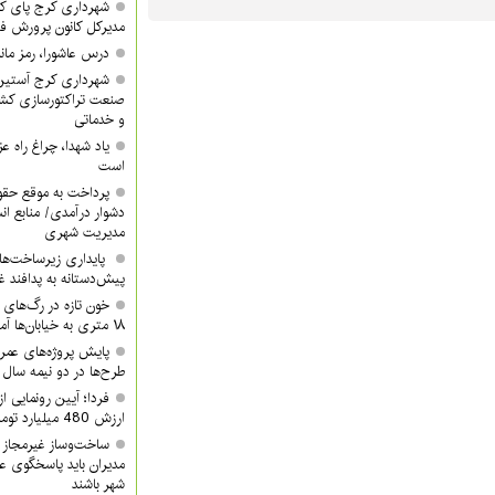
شهرداری کرج پای کا
مدیرکل کانون پرورش ف
درس عاشورا، رمز مان
شهرداری کرج آستین 
صنعت تراکتورسازی کشور
و خدماتی
یاد شهدا، چراغ راه 
است
پرداخت به موقع حقوق
دشوار درآمدی/ منابع ان
مدیریت شهری
پایداری زیرساخت‌ها
پیش‌دستانه به پدافند 
۱۸ متری به خیابان‌ها آمدند
پایش پروژه‌های عمرا
طرح‌ها در دو نیمه سال ب
ارزش 480 میلیارد تومان/ شما هم دعوتید
ساخت‌وساز غیرمجاز 
مدیران باید پاسخگوی ع
شهر باشند