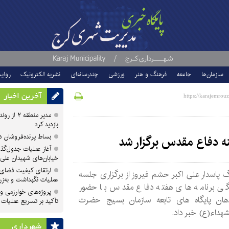
سازمان‌ها
جامعه
فرهنگ و هنر
ورزشی
چندرسانه‌ای
نشریه الکترونیک
روای
آخرین اخبار
مدیر منطقه
بازدید کرد
بساط پرنده‌فروشان 
ه دفاع مقدس برگزار شد
آغاز عملیات جدول‌گذ
خیابان‌های شهیدان علی
ارتقای کیفیت فضای 
پاسدار علی اکبر حشم فیروز از برگزاری جلسه
عملیات نگهداشت و به‌زر
گی برنامه های هفته دفاع مقدس با حضور
پروژه‌های خوارزمی و ش
دهان پایگاه های تابعه سازمان بسیج حضرت
تأکید بر تسریع عملیات
هداء(ع) خبر داد.
شهرداری