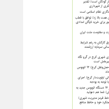
ر کودکان است/ تقدیر
کری از شهرداری
دگاری نظام اسلامی است
همت بالا زد/ توافق با قطب
 برای خرید ناوگان امدادی
عزت و مقاومت ملت ایران
 کارکنان به رغم شرایط
سانی سرمایه ارزشمند
ی شهری کرج در گرو نگاه
غیرعامل است
خون تازه در رگ‌های حمل‌ونقل کرج/ ۱۲ اتوبوس
نی اولویت‌دار کرج/ اجرای
ا توجه به بودجه
فردا؛ آیین رونمایی از ۱۲ دستگاه اتوبوس جدید به
خط قرمز مدیریت شهری‌/
ملکرد خود و حافظ منافع