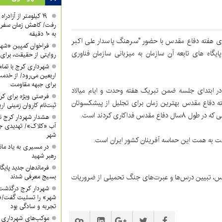
۱۹ کیلومتر از آزادر
رفت/ کاهش زمان سفر ا
به ۱۰ دقیقه
ای هفته دفاع مقدس با حضور "سرهنگ پاسدار علی اکبر
فراخوان کمپین «شه
اه های تابعه آن سازمان به میزبانی سازمان فناوری
روایتی از حقیقت، برای 
شهرداری کرج با تمام 
اربعین می‌رود/ از خدمت
برای جبهه مقاومت
 ابتدای جلسه ضمن تبریک هفته وحدت و ایام میالاد
فرصتی ویژه برای کرب
 دفاع مقدس بهترین زمان برای تجلیل از پیشکسوتان
ثبت‌نام کاروان زمینی ار
فداکاری کردند است.
هشدار شهردار کرج ن
آب «کلاک»/ تهدیدی جد
شهر
ست به همت این حماسه آفرینان کشور ایران است.
در مسیری به یاد ماند
رهبر شهید
فرماندهان جدید پایگ
قدس، تبیین درس‌ها و عبرت‌های جنگ تحمیلی از ضروریات
بسیج معرفی شدند
شهردار کرج درگذشت
شهر» را تسلیت گفت/«
تجربه و سادگی بود
موکب‌های شهرداری کر