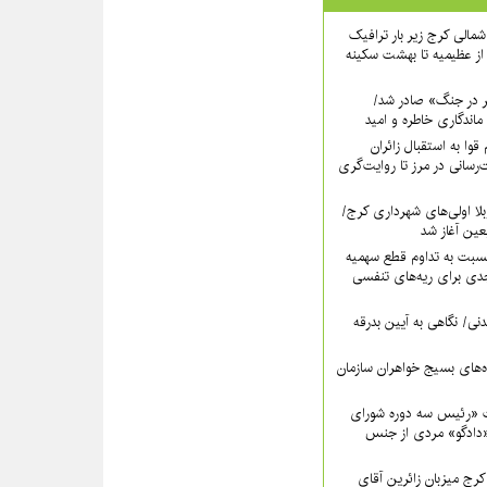
اه شمالی کرج زیر بار ترافیک
ز عظیمیه تا بهشت سکینه
ر در جنگ» صادر شد/
ماندگاری خاطره و امید
قوا به استقبال زائران
‌رسانی در مرز تا روایت‌گری
لا اولی‌های شهرداری کرج/
بعین آغاز شد
سبت به تداوم قطع سهمیه
ی برای ریه‌های تنفسی
نی/ نگاهی به آیین بدرقه
اه‌های بسیج خواهران سازمان
 «رئیس سه دوره شورای
دادگو» مردی از جنس
ج میزبانِ زائرین آقای