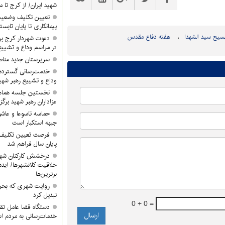
شهید ایران/ از کرج تا م
تعیین تکلیف وضعیت
پیمانکاری تا پایان تابس
هفته دفاع مقدس
دعوت شهردار کرج ب
در مراسم وداع و تشییع
سرپرستان جدید مناطق ۳ و ۴ معرفی 
خدمت‌رسانی گسترده
وداع و تشییع رهبر شهی
نخستین جلسه هماه
عزاداران رهبر شهید برگز
حماسه تاسوعا و عاشور
جبهه استکبار است
فرصت تعیین تکلیف آ
پایان سال فراهم شد
درخشش کارکنان شهر
خلاقیت کلانشهرها/ ایده 
برترین‌ها
روایت شهری که بحرا
تبدیل کرد
0 + 0 =
دستگاه قضا عامل تق
خدمات‌رسانی به مردم 