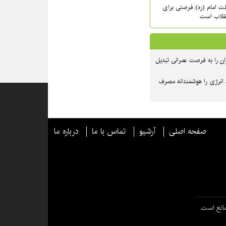
حلت امام (ره) فرصتی برای
نقلاب است
ن را به فرصت عمرانی تبدیل
 انرژی را هوشمندانه مصرف
صفحه اصلی
آرشیو
تماس با ما
درباره ما
انع است.