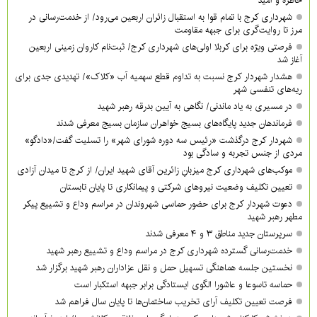
خاطره و امید
شهرداری کرج با تمام قوا به استقبال زائران اربعین می‌رود/ از خدمت‌رسانی در
مرز تا روایت‌گری برای جبهه مقاومت
فرصتی ویژه برای کربلا اولی‌های شهرداری کرج/ ثبت‌نام کاروان زمینی اربعین
آغاز شد
هشدار شهردار کرج نسبت به تداوم قطع سهمیه آب «کلاک»/ تهدیدی جدی برای
ریه‌های تنفسی شهر
در مسیری به یاد ماندنی/ نگاهی به آیین بدرقه رهبر شهید
فرماندهان جدید پایگاه‌های بسیج خواهران سازمان بسیج معرفی شدند
شهردار کرج درگذشت «رئیس سه دوره شورای شهر» را تسلیت گفت/«دادگو»
مردی از جنس تجربه و سادگی بود
موکب‌های شهرداری کرج میزبانِ زائرین آقای شهید ایران/ از کرج تا میدان آزادی
تعیین تکلیف وضعیت نیروهای شرکتی و پیمانکاری تا پایان تابستان
دعوت شهردار کرج برای حضور حماسی شهروندان در مراسم وداع و تشییع پیکر
مطهر رهبر شهید
سرپرستان جدید مناطق ۳ و ۴ معرفی شدند
خدمت‌رسانی گسترده شهرداری کرج در مراسم وداع و تشییع رهبر شهید
نخستین جلسه هماهنگی تسهیل حمل و نقل عزاداران رهبر شهید برگزار شد
حماسه تاسوعا و عاشورا الگوی ایستادگی برابر جبهه استکبار است
فرصت تعیین تکلیف آرای تخریب ساختمان‌ها تا پایان سال فراهم شد