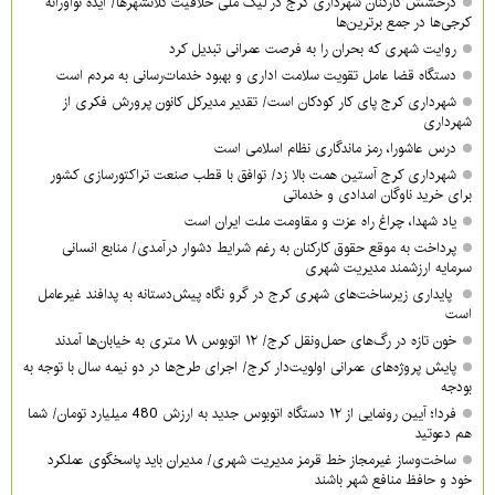
درخشش کارکنان شهرداری کرج در لیگ ملی خلاقیت کلانشهرها/ ایده نوآورانه
کرجی‌ها در جمع برترین‌ها
روایت شهری که بحران را به فرصت عمرانی تبدیل کرد
دستگاه قضا عامل تقویت سلامت اداری و بهبود خدمات‌رسانی به مردم است
شهرداری کرج پای کار کودکان است/ تقدیر مدیرکل کانون پرورش فکری از
شهرداری
درس عاشورا، رمز ماندگاری نظام اسلامی است
شهرداری کرج آستین همت بالا زد/ توافق با قطب صنعت تراکتورسازی کشور
برای خرید ناوگان امدادی و خدماتی
یاد شهدا، چراغ راه عزت و مقاومت ملت ایران است
پرداخت به موقع حقوق کارکنان به رغم شرایط دشوار درآمدی/ منابع انسانی
سرمایه ارزشمند مدیریت شهری
پایداری زیرساخت‌های شهری کرج در گرو نگاه پیش‌دستانه به پدافند غیرعامل
است
خون تازه در رگ‌های حمل‌ونقل کرج/ ۱۲ اتوبوس ۱۸ متری به خیابان‌ها آمدند
پایش پروژه‌های عمرانی اولویت‌دار کرج/ اجرای طرح‌ها در دو نیمه سال با توجه به
بودجه
فردا؛ آیین رونمایی از ۱۲ دستگاه اتوبوس جدید به ارزش 480 میلیارد تومان/ شما
هم دعوتید
ساخت‌وساز غیرمجاز خط قرمز مدیریت شهری‌/ مدیران باید پاسخگوی عملکرد
خود و حافظ منافع شهر باشند