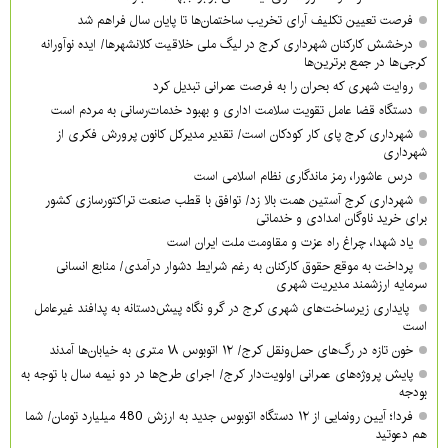
فرصت تعیین تکلیف آرای تخریب ساختمان‌ها تا پایان سال فراهم شد
درخشش کارکنان شهرداری کرج در لیگ ملی خلاقیت کلانشهرها/ ایده نوآورانه
کرجی‌ها در جمع برترین‌ها
روایت شهری که بحران را به فرصت عمرانی تبدیل کرد
دستگاه قضا عامل تقویت سلامت اداری و بهبود خدمات‌رسانی به مردم است
شهرداری کرج پای کار کودکان است/ تقدیر مدیرکل کانون پرورش فکری از
شهرداری
درس عاشورا، رمز ماندگاری نظام اسلامی است
شهرداری کرج آستین همت بالا زد/ توافق با قطب صنعت تراکتورسازی کشور
برای خرید ناوگان امدادی و خدماتی
یاد شهدا، چراغ راه عزت و مقاومت ملت ایران است
پرداخت به موقع حقوق کارکنان به رغم شرایط دشوار درآمدی/ منابع انسانی
سرمایه ارزشمند مدیریت شهری
پایداری زیرساخت‌های شهری کرج در گرو نگاه پیش‌دستانه به پدافند غیرعامل
است
خون تازه در رگ‌های حمل‌ونقل کرج/ ۱۲ اتوبوس ۱۸ متری به خیابان‌ها آمدند
پایش پروژه‌های عمرانی اولویت‌دار کرج/ اجرای طرح‌ها در دو نیمه سال با توجه به
بودجه
فردا؛ آیین رونمایی از ۱۲ دستگاه اتوبوس جدید به ارزش 480 میلیارد تومان/ شما
هم دعوتید