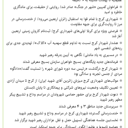
عظیمیه تا بهشت سکینه به ۱۰ دقیقه
فراخوان کمپین «شهر در جنگ» صادر شد/ روایتی از حقیقت، برای ماندگاری
خاطره و امید
شهرداری کرج با تمام قوا به استقبال زائران اربعین می‌رود/ از خدمت‌رسانی در
مرز تا روایت‌گری برای جبهه مقاومت
فرصتی ویژه برای کربلا اولی‌های شهرداری کرج/ ثبت‌نام کاروان زمینی اربعین
آغاز شد
هشدار شهردار کرج نسبت به تداوم قطع سهمیه آب «کلاک»/ تهدیدی جدی برای
ریه‌های تنفسی شهر
در مسیری به یاد ماندنی/ نگاهی به آیین بدرقه رهبر شهید
فرماندهان جدید پایگاه‌های بسیج خواهران سازمان بسیج معرفی شدند
شهردار کرج درگذشت «رئیس سه دوره شورای شهر» را تسلیت گفت/«دادگو»
مردی از جنس تجربه و سادگی بود
موکب‌های شهرداری کرج میزبانِ زائرین آقای شهید ایران/ از کرج تا میدان آزادی
تعیین تکلیف وضعیت نیروهای شرکتی و پیمانکاری تا پایان تابستان
دعوت شهردار کرج برای حضور حماسی شهروندان در مراسم وداع و تشییع پیکر
مطهر رهبر شهید
سرپرستان جدید مناطق ۳ و ۴ معرفی شدند
خدمت‌رسانی گسترده شهرداری کرج در مراسم وداع و تشییع رهبر شهید
نخستین جلسه هماهنگی تسهیل حمل و نقل عزاداران رهبر شهید برگزار شد
حماسه تاسوعا و عاشورا الگوی ایستادگی برابر جبهه استکبار است