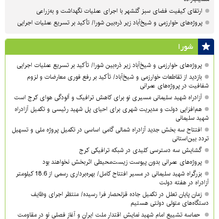
ارتقای کیفیت فضای سبز گلشهر با اجرای عملیات نگهداشت و به‌زراعی
پروژه‌های خوارزمی و شیخ‌آباد زیر ذره‌بین شورا/ تأکید بر تسریع عملیات اجرایی
شورا
پروژه‌های خوارزمی و شیخ‌آباد زیر ذره‌بین شورا/ تأکید بر تسریع عملیات اجرایی
بازدید از تقاطعات خوارزمی و شیخ‌آباد/ تأکید بر رفع فوری معارضات و لزوم
شفافیت در پروژه‌های عمرانی
آزادراه شهید سلیمانی مسیری نو برای کاهش ترافیک و آلودگی هوای کرج است
هم‌افزایی دولت و مدیریت شهری برای احیای پل شهید رئیسی و تکمیل آزادراه
شهید سلیمانی
افتتاح سه بخش جدید آزادراه شمالی گامی اساسی در تکمیل پروژه ملی و تسهیل
تردد بین‌استانی
گشایش سه دسترسی کلیدی در شبکه ترافیکی کرج
پروژه‌های عمرانی بدون پیوست زیست‌محیطی اثربخش نخواهند بود
بزرگراه شهید سلیمانی در مسیر افتتاح کامل/ بهره‌برداری رسمی از 18.6 کیلومتر
آزادراه در هفته دولت
زمان پایان تعلل در تکمیل جاده قزلحصار فرا رسیده/ منتظر اجرای وظایف
دستگاه‌های متولی دولتی هستیم
حماسه تشییع امام شهید نمایش اقتدار ملت ایران و آغاز فصلی نو در مقاومت