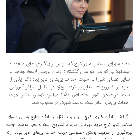
عضو شورای اسلامی شهر کرج گفت:پس از پیگیری های متعدد و
پیشنهاداتی که طی دو سال گذشته در زمان بررسی لایحه بودجه به
سایر اعضای شورا به جهت احداث پل‌های عابر پیاده که یکی از
نیازها و ضروریات معابر پر تردد بویژه در مقابل مراکز آموزشی
ست، در صحن شورا اختصاص ۳۵۰ میلیارد تومان اعتبار جهت
احداث پل‌های عابر پیاده توسط شهرداری مصوب شد.
به گزارش پایگاه خبری کرج امروز و به نقل از پایگاه اطلاع رسانی شورای
اسلامی شهر کرج مریم قهرمانی صارم با تشریح اینکه لوایحی به شورا جهت
بهره‌گیری از ظرفیت بخش خصوصی جهت احداث پل‌های عابر پیاده ارائه