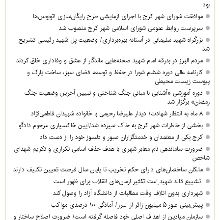
بود
موافقت شورای شهر کرج با اجرای آزمایشی طرح رایگان‌سازی اتوبوس‌ها
سرپرست روابط عمومی شورای اسلامی شهر کرج منصوب شد
بزرگراه شهید سلیمانی در آستانه بهره‌برداری/ وضعیت پل شهید رئیسی تشریح
شد
مردم البرز در بدرقه امام شهید صحنه‌هایی ماندگار از عشق و وفاداری خلق کردند
کارنامه عالی دوره ششم شورا در حفظ و توسعه فضای سبز، ساخت پارک و
پیوست زیست محیطی
دوره آموزشی «آشنایی با مبانی جنگ شناختی و تبیین آخرین وضعیت جنگ
رمضان» برگزار شد
۸ ماه به انتظار شهادت/ دیدار علیرضا رحیمی با خانواده شهیدان فاطمی‌نژاد
بخشی از خاطرات شهر کرج به خاک سپرده شد/آیین خاکسپاری مرحوم دادگو
کرج یکی از معتمدان و خدمتگزاران صبور و دلسوز خود را از دست داد
ضرورت ساماندهی نام‌ معابر شهری با هدف حذف اسامی تکراری و تکریم شهدای
شاخص
مالکان ساختمان‌های دارای حکم تخریب تا پایان سال فرصت تعیین تکلیف دارند
تشییع قائد شهید ِامت تکثیر آرمان‌های انقلاب برای ظهور است
شهرداری بدون اتلاف وقت مطالبات از دانشگاه آزاد را وصول کند
پیش‌بینی عبور ۵ میلیون زائر از البرز/ آمادگی ۱۰۰ درصدی مواکب
سازمان میادین از اهداف اصلی خود فاصله گرفته است/ ضرورت اصلاح ساختار و