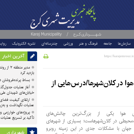
سازمان‌ها
جامعه
فرهنگ و هنر
ورزشی
چندرسانه‌ای
نشریه الکترونیک
روای
آخرین اخبار
مدیر منطقه
بازدید کرد
بساط پرنده‌فروشان 
وا در کلان‌شهرها/درس‌هایی از
آغاز عملیات جدول‌گذ
خیابان‌های شهیدان علی
ارتقای کیفیت فضای 
عملیات نگهداشت و به‌زر
پروژه‌های خوارزمی و ش
گی هوا یکی از بزرگ‌ترین چالش‌های
تأکید بر تسریع عملیات
محیطی در کلان‌شهرهاست؛ بسیاری از شهرهای
جهان با مشکلات جدی در این زمینه روبرو
شهرداری