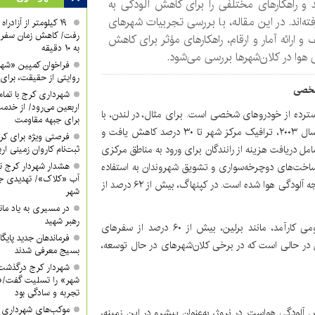
و راهکارهای مختلفی را برای کاهش آلودگی به
فته‌اند. در این مقاله، با بررسی تجربیات شهرهای
۱۹ کیلومتر از آزادر
رفت/ کاهش زمان سفر ا
و ارائه آمار و ارقام، راهکارهای مؤثر برای کاهش
به ۱۰ دقیقه
 هوا در کلان‌شهرها بررسی می‌شود.
فراخوان کمپین «شه
روایتی از حقیقت، برای 
شهرداری کرج با تمام 
اربعین می‌رود/ از خدمت
گسترده از خودروهای شخصی است. برای مثال، در لندن، با
برای جبهه مقاومت
اجرای طرح "عوارض ترافیکی" (Congestion Charge) در سال ۲۰۰۳، ترافیک مرکز شهر تا ۳۰ درصد کاهش یافت و
فرصتی ویژه برای کرب
مل دریافت هزینه از رانندگان برای ورود به مناطق مرکزی
ثبت‌نام کاروان زمینی ار
ساخت‌های دوچرخه‌سواری و تشویق شهروندان به استفاده
هشدار شهردار کرج ن
آب «کلاک»/ تهدیدی جد
از دوچرخه به‌جای خودروهای شخصی، منجر به کاهش قابل توجه آلودگی هوا شده است. در کپنهاگ، بیش از ۶۲ درصد از
شهر
در مسیری به یاد ماند
رهبر شهید
آمار نشان می‌دهد که در شهرهایی با سیستم حمل‌ونقل عمومی کارآمد، مانند برلین، بیش از ۶۰ درصد از سفرهای
فرماندهان جدید پایگ
ن در حالی است که در برخی کلان‌شهرهای در حال توسعه،
بسیج معرفی شدند
شهردار کرج درگذشت
شهر» را تسلیت گفت/«
تجربه و سادگی بود
موکب‌های شهرداری کر
 آلودگی هواست. در نروژ، به‌عنوان پیشرو در این زمینه،