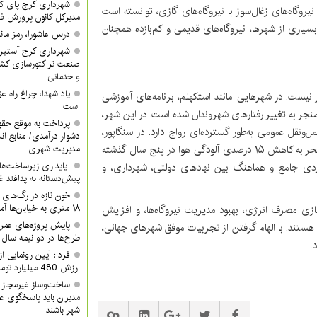
شهرداری کرج پای کا
روگاه‌های زغال‌سوز با نیروگاه‌های گازی، توانسته است
مدیرکل کانون پرورش ف
ا این حال، در بسیاری از شهرها، نیروگاه‌های قدیمی و کم‌بازده همچنان
درس عاشورا، رمز مان
شهرداری کرج آستین 
صنعت تراکتورسازی کشور
و خدماتی
یاد شهدا، چراغ راه 
نیست. در شهرهایی مانند استکهلم، برنامه‌های آموزشی
است
نجر به تغییر رفتارهای شهروندان شده است. در این شهر،
پرداخت به موقع حقوق
 از حمل‌ونقل عمومی به‌طور گسترده‌ای رواج دارد. در سنگاپور،
دشوار درآمدی/ منابع ان
کمپین‌های عمومی برای کاهش مصرف پلاستیک و انرژی، منجر به کاهش ۱۵ درصدی آلودگی هوا در پنج سال گذشته
مدیریت شهری
پایداری زیرساخت‌ها
ردی جامع و هماهنگ بین نهادهای دولتی، شهرداری، و
پیش‌دستانه به پدافند 
۱۸ متری به خیابان‌ها آمدند
زی مصرف انرژی، بهبود مدیریت نیروگاه‌ها، و افزایش
پایش پروژه‌های عمرا
هستند. با الهام گرفتن از تجربیات موفق شهرهای جهانی،
طرح‌ها در دو نیمه سال ب
.
ارزش 480 میلیارد تومان/ شما هم دعوتید
ساخت‌وساز غیرمجاز 
مدیران باید پاسخگوی ع
شهر باشند