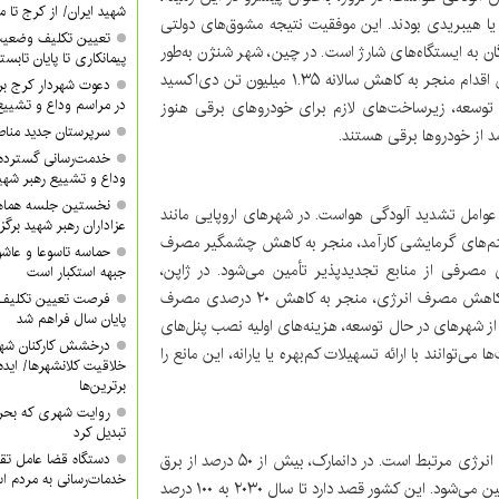
شهید ایران/ از کرج تا م
رصد خودروهای فروخته شده در سال ۲۰۲۲ برقی یا هیبریدی بودند. این موفقیت نتیجه مشوق‌های دولتی
تعیین تکلیف وضعیت
ن به ایستگاه‌های شارژ است. در چین، شهر شنژن به‌طور
پیمانکاری تا پایان تابس
کامل ناوگان اتوبوس‌های خود را به برقی تبدیل کرده است. این اقدام منجر به کاهش سالانه ۱.۳۵ میلیون تن دی‌اکسید
دعوت شهردار کرج ب
در مراسم وداع و تشییع
توسعه، زیرساخت‌های لازم برای خودروهای برقی هنوز
سرپرستان جدید مناطق ۳ و ۴ معرفی 
د از خودروها برقی هستند.
خدمت‌رسانی گسترده
وداع و تشییع رهبر شهی
نخستین جلسه هماه
وامل تشدید آلودگی هواست. در شهرهای اروپایی مانند
عزاداران رهبر شهید برگز
ستم‌های گرمایشی کارآمد، منجر به کاهش چشمگیر مصرف
حماسه تاسوعا و عاشور
شهر، بیش از ۶۵ درصد از انرژی مصرفی از منابع تجدیدپذیر تأمین می‌شود. در ژاپن،
جبهه استکبار است
برنامه‌های آموزشی گسترده برای شهروندان درباره روش‌های کاهش مصرف انرژی، منجر به کاهش ۲۰ درصدی مصرف
فرصت تعیین تکلیف آ
پایان سال فراهم شد
از شهرهای در حال توسعه، هزینه‌های اولیه نصب پنل‌های
درخشش کارکنان شهر
‌توانند با ارائه تسهیلات کم‌بهره یا یارانه، این مانع را
خلاقیت کلانشهرها/ ایده 
برترین‌ها
روایت شهری که بحرا
تبدیل کرد
آلایندگی ناشی از نیروگاه‌های برق نیز به‌طور مستقیم با مسئله انرژی مرتبط است. در دانمارک، بیش از ۵۰ درصد از برق
دستگاه قضا عامل تق
خدمات‌رسانی به مردم 
مصرفی از طریق انرژی‌های تجدیدپذیر مانند باد و خورشید تأمین می‌شود. این کشور قصد دارد تا سال ۲۰۳۰ به ۱۰۰ درصد