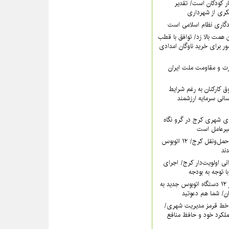
ر کودکان است/ تقدیر
کری از شهرداری
دگاری نظام اسلامی است
همت بالا زد/ توافق با قطب
 برای خرید ناوگان امدادی
عزت و مقاومت ملت ایران
 کارکنان به رغم شرایط
سانی سرمایه ارزشمند
ی شهری کرج در گرو نگاه
غیرعامل است
خون تازه در رگ‌های حمل‌ونقل کرج/ ۱۲ اتوبوس
نی اولویت‌دار کرج/ اجرای
ا توجه به بودجه
فردا؛ آیین رونمایی از ۱۲ دستگاه اتوبوس جدید به
خط قرمز مدیریت شهری‌/
ملکرد خود و حافظ منافع