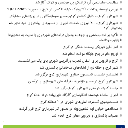
مطالعات ساماندهی گره ترافیکی پل فردیس و کلاک آغاز شد
بررسی توسعه پرداخت الکترونیک کرایه تاکسی در کرج با محوریت "QR Code"
شهرداری کرج به دنبال کوتاه‌تر کردن مسیر سرمایه‌گذاری در پروژه‌های مشارکتی
شهرداری کرج با ۲۰۰ نیروی خدمات شهری از مسیرهای پیاده‌روی عید غدیر خم
پشتیبانی کرد
تأکید بر شتاب‌بخشی و توجه به وصول درآمدهای شهرداری با عنایت به مشوق‌ها
تا پایان خردادماه
آغاز آنالیز فیزیکی پسماند خانگی در کرج
توزیع دام در پنج جایگاه موقت انجام شد
کرج و قزوین برای انتقال تجارب بازآفرینی شهری پای یک میز نشستند
شهر کرج و حلقه‌دره از نخاله‌های ساختمانی پاکسازی شد
نخستین نشست کمیسیون حفاری شهرداری کرج برگزار شد
شهرداری کرج در مسیر بازتعریف فرآیندهای شهرسازی و درآمدی
جلسه کمیته درآمدی شهرداری کرج برگزار شد
اجرای سامانه هوشمند آشکارسازی گذرگاه عابر پیاده در ۱۱ نقطه کرج
شست‌وشوی گسترده المان‌های شهری در ۱۰ منطقه کرج
ساماندهی خیابان نهم شاهین‌ویلا در دستور کار شهرداری کرج قرار گرفت
عملیات پاکسازی و لایروبی معابر کرج انجام شد