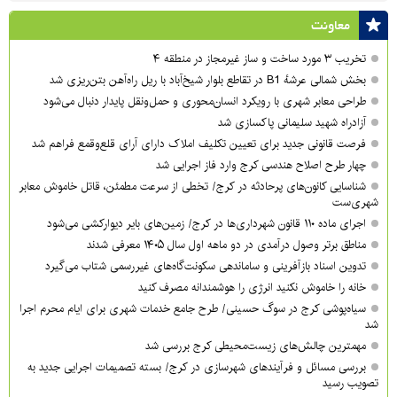
معاونت
تخریب ۳ مورد ساخت و ساز غیرمجاز در منطقه ۴
بخش شمالی عرشهٔ B1 در تقاطع بلوار شیخ‌آباد با ریل راه‌آهن بتن‌ریزی شد
طراحی معابر شهری با رویکرد انسان‌محوری و حمل‌ونقل پایدار دنبال می‌شود
آزادراه شهید سلیمانی پاکسازی شد
فرصت قانونی جدید برای تعیین تکلیف املاک دارای آرای قلع‌وقمع فراهم شد
چهار طرح اصلاح هندسی کرج وارد فاز اجرایی شد
شناسایی کانون‌های پرحادثه در کرج/ تخطی از سرعت مطمئن، قاتل خاموش معابر
شهری‌ست
اجرای ماده ۱۱۰ قانون شهرداری‌ها در کرج/ زمین‌های بایر دیوارکشی می‌شود
مناطق برتر وصول درآمدی در دو ماهه اول سال ۱۴۰۵ معرفی شدند
تدوین اسناد بازآفرینی و ساماندهی سکونت‌گاه‌های غیررسمی شتاب می‌گیرد
خانه را خاموش نکنید انرژی را هوشمندانه مصرف کنید
سیاه‌پوشی کرج در سوگ حسینی/ طرح جامع خدمات شهری برای ایام محرم اجرا
شد
مهمترین چالش‌های زیست‌محیطی کرج بررسی شد
بررسی مسائل و فرآیندهای شهرسازی در کرج/ بسته تصمیمات اجرایی جدید به
تصویب رسید