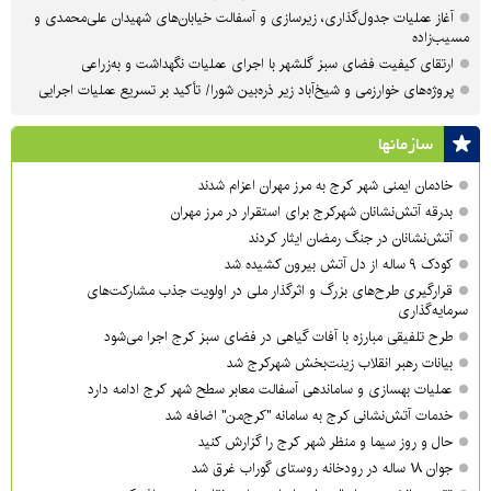
آغاز عملیات جدول‌گذاری، زیرسازی و آسفالت خیابان‌های شهیدان علی‌محمدی و
مسیب‌زاده
ارتقای کیفیت فضای سبز گلشهر با اجرای عملیات نگهداشت و به‌زراعی
پروژه‌های خوارزمی و شیخ‌آباد زیر ذره‌بین شورا/ تأکید بر تسریع عملیات اجرایی
سازمان‎ها
خادمان ایمنی شهر کرج به مرز مهران اعزام شدند
بدرقه آتش‌نشانان شهرکرج برای استقرار در مرز مهران
آتش‌نشانان در جنگ رمضان ایثار کردند
کودک ۹ ساله از دل آتش بیرون کشیده شد
قرارگیری طرح‌های بزرگ و اثرگذار ملی در اولویت‌ جذب مشارکت‌های
سرمایه‌گذاری
طرح تلفیقی مبارزه با آفات گیاهی در فضای سبز کرج اجرا می‌شود
بیانات رهبر انقلاب زینت‌بخش شهرکرج شد
عملیات بهسازی و ساماندهی آسفالت معابر سطح شهر کرج ادامه دارد
خدمات آتش‌نشانی کرج به سامانه "کرج‌من" اضافه شد
حال و روز سیما و منظر شهر کرج را گزارش کنید
جوان ۱۸ ساله در رودخانه روستای گوراب غرق شد