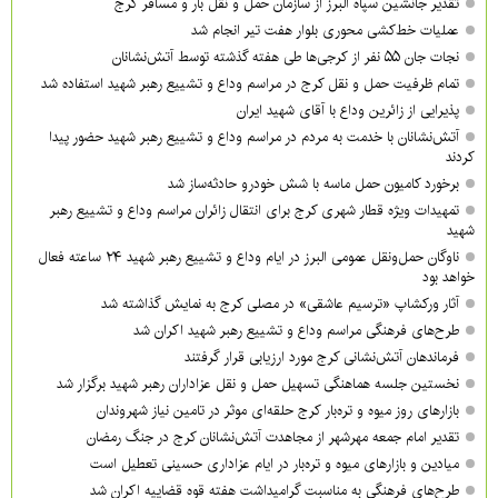
تقدیر جانشین سپاه البرز از سازمان حمل و نقل بار و مسافر کرج
عملیات خط‌کشی محوری بلوار هفت تیر انجام شد
نجات جان ۵۵ نفر از کرجی‌ها طی هفته گذشته توسط آتش‌نشانان
تمام ظرفیت حمل و نقل کرج در مراسم وداع و تشییع رهبر شهید استفاده شد
پذیرایی از زائرین وداع با آقای شهید ایران
آتش‌نشانان با خدمت به مردم در مراسم وداع و تشییع رهبر شهید حضور پیدا
کردند
برخورد کامیون حمل ماسه با شش خودرو حادثه‌ساز شد
تمهیدات ویژه قطار شهری کرج برای انتقال زائران مراسم وداع و تشییع رهبر
شهید
ناوگان حمل‌ونقل عمومی البرز در ایام وداع و تشییع رهبر شهید ۲۴ ساعته فعال
خواهد بود
آثار ورکشاپ «ترسیم عاشقی» در مصلی کرج به نمایش گذاشته شد
طرح‌های فرهنگی مراسم وداع و تشییع رهبر شهید اکران شد
فرماندهان آتش‌نشانی کرج مورد ارزیابی قرار گرفتند
نخستین جلسه هماهنگی تسهیل حمل و نقل عزاداران رهبر شهید برگزار شد
بازارهای روز میوه و تره‌بار کرج حلقه‌ای موثر در تامین نیاز شهروندان
تقدیر امام جمعه مهرشهر از مجاهدت آتش‌نشانان کرج در جنگ رمضان
میادین و بازارهای میوه و تره‌بار در ایام عزاداری حسینی تعطیل است
طرح‌های فرهنگی به مناسبت گرامیداشت هفته قوه قضاییه اکران شد