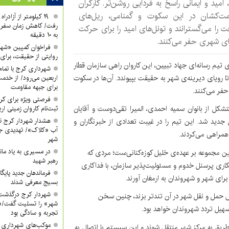
امید و ایمانی راسخ به فردایی روشن‌تر. کارگران
ت‌کشان در این سکوت و گمنامی، ریل‌های
۱۹ کیلومتر از آزادر
رفت/ کاهش زمان سفر ا
 را می‌گسترانند و تونل‌های امید را برای حرکت
به ۱۰ دقیقه
ی شهری حفر می‌کنند.
فراخوان کمپین «شه
روایتی از حقیقت، برای 
تیم رسانه‌ای جهاد تبیین، این کاروان راهی سازمان قطار
شهرداری کرج با تمام 
تا رویای دیرینه‌ی شهر به حقیقت بپیوندد. آن‌ها در سکوت
اربعین می‌رود/ از خدمت
برای جبهه مقاومت
حفر می‌کنند.
فرصتی ویژه برای کرب
شکل از بانوان سمیه احمدی، المیرا تقی‌دوست و آقایان
ثبت‌نام کاروان زمینی ار
جدید شد. این تیم را در غیبت تعدادی از خبرنگاران و
هشدار شهردار کرج ن
آب «کلاک»/ تهدیدی جد
همراهی می‌کردند.
شهر
در مسیری به یاد ماند
 مجموعه بر عهده‌ی خلیل کوزه‌کنانی‌ست؛ مردی‌ که
رهبر شهید
مکاری پرسنل خدوم و مسئولیت‌پذیر سازمان، با فداکاری
فرماندهان جدید پایگ
برای شهر و شهروندان به ارمغان آورند.
بسیج معرفی شدند
شهردار کرج درگذشت
بض حمل و نقل شهر در آن تندتر بزند، چنین سخن
شهر» را تسلیت گفت/«
سهیل تردد شهروندان خواهد بود.
تجربه و سادگی بود
موکب‌های شهرداری کر
ین ۷۰۰ تا ۸۰۰ نفر مسافر از این طریق به مرکز شهر منتقل شوند و این سیستم با اتصال به