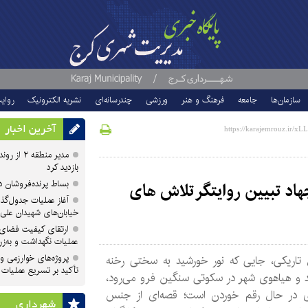
سازمان‌ها
جامعه
فرهنگ و هنر
ورزشی
چندرسانه‌ای
نشریه الکترونیک
روای
آخرین اخبار
مدیر منطقه
بازدید کرد
بساط پرنده‌فروشان 
هاد تبیین روایتگر تلاش های
آغاز عملیات جدول‌گذ
خیابان‌های شهیدان علی
ارتقای کیفیت فضای 
عملیات نگهداشت و به‌زر
پروژه‌های خوارزمی و ش
 تاریکی، جایی که نور خورشید به سختی رخنه
تأکید بر تسریع عملیات
د و هیاهوی شهر در سکوتی سنگین فرو می‌رود،
ی در حال رقم خوردن است؛ قصه‌ای از جنس
شهرداری