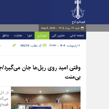
شنبه ۱۷ مرداد ۱۴۰۵ -
Aug 8, 2026
صفحه اصلی
عناوین کلی
شهرداری
شورا
معاونت
مناطق
۹ اردیبهشت ۱۴۰۴ - ۱۲:۳۳
کد مطلب: 88209
وقتی امید روی ریل‌ها جان می‌گیرد/ج
بی‌منت
در دل
می‌کن
قصه‌ا