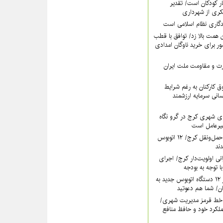
ر کودکان است/ تقدیر
کری از شهرداری
دگاری نظام اسلامی است
همت بالا زد/ توافق با قطب
 برای خرید ناوگان امدادی
عزت و مقاومت ملت ایران
 کارکنان به رغم شرایط
سانی سرمایه ارزشمند
ی شهری کرج در گرو نگاه
غیرعامل است
خون تازه در رگ‌های حمل‌ونقل کرج/ ۱۲ اتوبوس
نی اولویت‌دار کرج/ اجرای
ا توجه به بودجه
فردا؛ آیین رونمایی از ۱۲ دستگاه اتوبوس جدید به
خط قرمز مدیریت شهری‌/
ملکرد خود و حافظ منافع