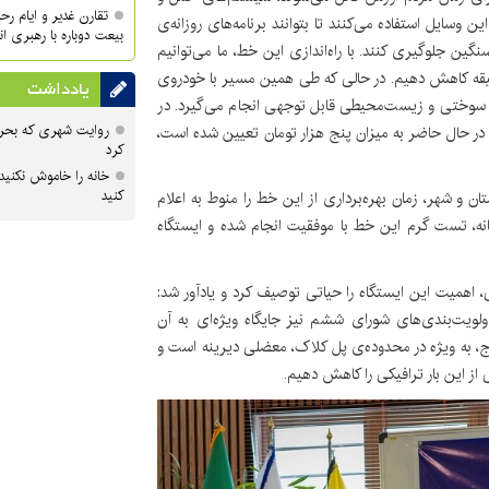
تقارن غدیر و ایام ر
ن وسایل استفاده می‌کنند تا بتوانند برنامه‌های روزانه‌ی
بیعت دوباره با رهبری ا
گین جلوگیری کنند. با راه‌اندازی این خط، ما می‌توانیم
فر از مبدا تا ایستگاه ۴۵ متری گلشهر را به ۱۰ تا ۱۵ دقیقه کاهش دهیم. در حالی که طی همین مسیر با خودروی
یادداشت
زینه‌های سوختی و زیست‌محیطی قابل توجهی انجام می‌گیرد. در
روایت شهری که بحرا
ه در حال حاضر به میزان پنج هزار تومان تعیین شده است،
کرد
خانه را خاموش نکنید
کنید
تان و شهر، زمان بهره‌برداری از این خط را منوط به اعلام
ه، تست گرم این خط با موفقیت انجام شده و ایستگاه
، اهمیت این ایستگاه را حیاتی توصیف کرد و یادآور شد:
ولویت‌بندی‌های شورای ششم نیز جایگاه ویژه‌ای به آن
، به ویژه در محدوده‌ی پل کلاک، معضلی دیرینه است و
ی از این بار ترافیکی را کاهش دهیم.