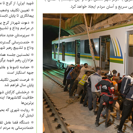
شهید ایران/ از کرج تا م
یی سریع و آسان مردم ایجاد خواهد کرد.
تعیین تکلیف وضعیت
پیمانکاری تا پایان تابس
دعوت شهردار کرج ب
در مراسم وداع و تشییع
سرپرستان جدید مناطق ۳ و ۴ معرفی 
خدمت‌رسانی گسترده
وداع و تشییع رهبر شهی
نخستین جلسه هماه
عزاداران رهبر شهید برگز
حماسه تاسوعا و عاشور
جبهه استکبار است
فرصت تعیین تکلیف آ
پایان سال فراهم شد
درخشش کارکنان شهر
خلاقیت کلانشهرها/ ایده 
برترین‌ها
روایت شهری که بحرا
تبدیل کرد
دستگاه قضا عامل تق
خدمات‌رسانی به مردم 