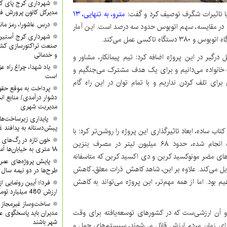
شهرداری کرج پای کا
مدیرکل کانون پرورش ف
ه با تاثیرات شگرف توصیف کرد و
گفت:
مترو، به تنهایی، ۱۳
درس عاشورا، رمز مان
در مقایسه، سهم اتوبوس حدود سه درصد است. این آمار
شهرداری کرج آستین 
صنعت تراکتورسازی کشور
و خدماتی
درگیر در این پروژه اضافه کرد: تیم پیمانکار، مشاور و
یاد شهدا، چراغ راه 
 خانواده می‌دانیم و برای یک هدف مشترک می‌جنگیم و
است
رای تلف کردن نداریم و با تمام توان در این راه گام
پرداخت به موقع حقوق
دشوار درآمدی/ منابع ان
مدیریت شهری
پایداری زیرساخت‌ها
پیش‌دستانه به پدافند 
ساده، ابعاد تاثیرگذاری این پروژه را روشن‌تر کرد: با
بهره‌برداری از این محدوده‌ی ۱۲ کیلومتری، طبق محاسبات انجام شده، حدود ۶۸ میلیون لیتر در مصرف بنزین
۱۸ متری به خیابان‌ها آمدند
های مضر مونوکسید کربن و دی اکسید کربن که متاسفانه
پایش پروژه‌های عمرا
دیل می‌کند. علاوه بر این، شاهد کاهش ذرات معلق، کاهش
طرح‌ها در دو نیمه سال ب
بود. اما از همه مهم‌تر، این پروژه می‌تواند به کاهش
ارزش 480 میلیارد تومان/ شما هم دعوتید
ساخت‌وساز غیرمجاز 
و آن ارزشی‌ست که در کشورهای توسعه‌یافته برای وقت
مدیران باید پاسخگوی ع
شهر باشند
 برای زمان مردم ارزش قائل می‌شوند، سیستم‌های حمل و