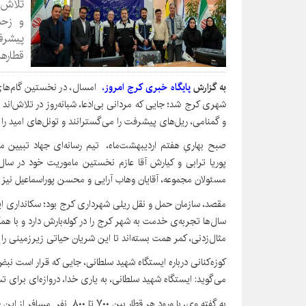
تلاش، 
و زحم
پیشرفت
قطارها
به گزارش
پایگاه خبری کرج امروز
،
امسال، در نخستین گام‌های 
شهری کرج شد؛ جایی که مردانی بی‌ادعا، شبانه‌روز در تلاش‌اند 
و گمنامی، ریل‌های پیشرفت را می‌گسترانند و تونل‌های امید را 
صبح بهاریِ هفتم اردیبهشت‌ماه، تیم رسانه‌ای جهاد تبیین مت
پوریا ترابی و کیارش آقا عازم نخستین ماموریت خود در سال 
مسئولان مجموعه، آقایان وهاب آرایی و ‌محسن پوراسماعیل نیز 
مقصد، سازمان حمل و نقل ریلی شهرداری کرج بود؛ سکانداری این
سال‌ها تجربه‌ی خدمت به شهر کرج را در کوله‌بارش دارد و با ه
مثال‌زدنی، کمر همت بسته‌اند تا این شریان حیاتی زیرزمینی را 
کوزه‌کنانی درباره ایستگاه شهید سلطانی، جایی که قرار است ن
می‌گوید: ایستگاه شهید سلطانی، به یاری خدا، دروازه‌ای برای ت
به گفته وی، با ورود هر قطار ب