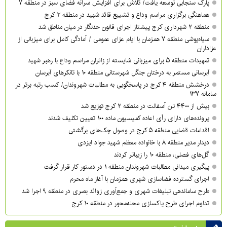
پارک سنجابی توسعه یافت/ تلاش برای افزایش سرانه فضای سبز در منطقه ۷
هماهنگی برگزاری مراسم وداع و تشییع قائد شهید در منطقه ۲ کرج
منطقه ۲ شهرداری کرج پیشتاز اجرای قانون حدنگار در میان مناطق شد
سیاه‌پوشی منطقه ۷ همزمان با ایام عزای عمومی / آمادگی کامل برای میزبانی از
عزاداران
تمهیدات منطقه ۵ برای میزبانی شایسته از زائران مراسم وداع با رهبر شهید
آبرسانی مستمر به درختان جنگل شهرستانی منطقه ۱۰ با تانکرهای آبرسان
درخشش منطقه ۴ کرج در پاسخگویی به مطالبات شهروندان/ کسب رتبه برتر در
سامانه ۱۳۷
بیش از ۴۴۰۰ تن آسفالت در منطقه ۲ کرج توزیع شد
پرونده‌های دارای رأی اعاده کمیسیون ماده ۱۰۰ تعیین تکلیف شدند
اقدامات قضایی منطقه ۵ کرج در وصول چک‌های برگشتی
دیدار مدیر منطقه ۸ با خانواده معظم شهید جواد ایزدی
گل‌های فصلی، منطقه ۱۰ را زیباتر کردند
پیگیری میدانی مطالبات شهروندان منطقه ۱ در دستور کار قرار گرفت
اجرای گسترده فضاسازی شهری همزمان با آغاز ماه محرم
طرح ساماندهی تبلیغات شهری و جمع‌آوری زوائد بصری در منطقه ۹ اجرا شد
تداوم اجرای طرح پاکسازی محله‌محور در منطقه ۱۰ کرج