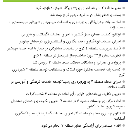
مدیر منطقه ۲ از روند اجرای پروژه زیرگذر شیخ‌آباد بازدید کرد
بساط پرنده‌فروشان در حاشیه میدان کرج جمع شد
آغاز عملیات جدول‌گذاری، زیرسازی و آسفالت خیابان‌های شهیدان علی‌محمدی و
مسیب‌زاده
ارتقای کیفیت فضای سبز گلشهر با اجرای عملیات نگهداشت و به‌زراعی
اجرای عملیات لوله‌گذاری، جدول‌گذاری و آسفالت‌ریزی در خیابان چالوس
تأکید سرپرست منطقه ۴ کرج بر مدیریت مشارکتی در دیدار با امام جمعه مهرشهر
تخریب بیش از ۱۳ مورد ساخت‌وساز غیرمجاز در منطقه ۴ کرج
پروژه‌های عمرانی و مشکلات محلات هدف منطقه ۲ بررسی شد
کسب رتبه نخست عملکرد حوزه املاک و مستغلات توسط منطقه ۲ شهرداری
کرج
سرای محله منطقه ۷ به بهره‌برداری رسید/توسعه خدمات فرهنگی و آموزشی در
قلب محلات
تعیین تکلیف پرونده‌های دارای رأی اعاده در منطقه ۲ شتاب گرفت
ادامه برگزاری جلسات تبصره ۶ در منطقه ۱/ تعیین تکلیف پرونده‌های مشمول
مصوبه شورای امنیت کشور
تداوم بهسازی معابر در منطقه ۷/ اجرای عملیات گسترده ترمیم و لکه‌گیری
آسفالت
اقدام مستمر برای آراستگی معابر منطقه ۷ انجام می‌شود