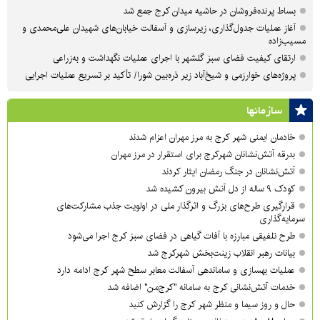
بساط پرنده‌فروشان در حاشیه میدان کرج جمع شد
آغاز عملیات جدول‌گذاری، زیرسازی و آسفالت خیابان‌های شهیدان علی‌محمدی و
مسیب‌زاده
ارتقای کیفیت فضای سبز گلشهر با اجرای عملیات نگهداشت و به‌زراعی
پروژه‌های خوارزمی و شیخ‌آباد زیر ذره‌بین شورا/ تأکید بر تسریع عملیات اجرایی
سازمان‎ها
خادمان ایمنی شهر کرج به مرز مهران اعزام شدند
بدرقه آتش‌نشانان شهرکرج برای استقرار در مرز مهران
آتش‌نشانان در جنگ رمضان ایثار کردند
کودک ۹ ساله از دل آتش بیرون کشیده شد
قرارگیری طرح‌های بزرگ و اثرگذار ملی در اولویت‌ جذب مشارکت‌های
سرمایه‌گذاری
طرح تلفیقی مبارزه با آفات گیاهی در فضای سبز کرج اجرا می‌شود
بیانات رهبر انقلاب زینت‌بخش شهرکرج شد
عملیات بهسازی و ساماندهی آسفالت معابر سطح شهر کرج ادامه دارد
خدمات آتش‌نشانی کرج به سامانه "کرج‌من" اضافه شد
حال و روز سیما و منظر شهر کرج را گزارش کنید