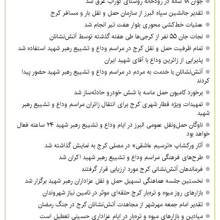
جوان ۱۸ ساله در رودخانه روستای گوراب غرق شد
تقدیر جانشین سپاه البرز از سازمان حمل و نقل بار و مسافر کرج
عملیات خط‌کشی محوری بلوار هفت تیر انجام شد
نجات جان ۵۵ نفر از کرجی‌ها طی هفته گذشته توسط آتش‌نشانان
تمام ظرفیت حمل و نقل کرج در مراسم وداع و تشییع رهبر شهید استفاده شد
پذیرایی از زائرین وداع با آقای شهید ایران
آتش‌نشانان با خدمت به مردم در مراسم وداع و تشییع رهبر شهید حضور پیدا
کردند
برخورد کامیون حمل ماسه با شش خودرو حادثه‌ساز شد
تمهیدات ویژه قطار شهری کرج برای انتقال زائران مراسم وداع و تشییع رهبر
شهید
ناوگان حمل‌ونقل عمومی البرز در ایام وداع و تشییع رهبر شهید ۲۴ ساعته فعال
خواهد بود
آثار ورکشاپ «ترسیم عاشقی» در مصلی کرج به نمایش گذاشته شد
طرح‌های فرهنگی مراسم وداع و تشییع رهبر شهید اکران شد
فرماندهان آتش‌نشانی کرج مورد ارزیابی قرار گرفتند
نخستین جلسه هماهنگی تسهیل حمل و نقل عزاداران رهبر شهید برگزار شد
بازارهای روز میوه و تره‌بار کرج حلقه‌ای موثر در تامین نیاز شهروندان
تقدیر امام جمعه مهرشهر از مجاهدت آتش‌نشانان کرج در جنگ رمضان
میادین و بازارهای میوه و تره‌بار در ایام عزاداری حسینی تعطیل است