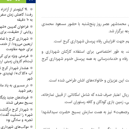
۱۹ کیلومتر از آزادر
رفت/ کاهش زمان سفر ا
به ۱۰ دقیقه
حی محمدشهر عصر روز پنج‌شنبه با حضور مسعود محمدی
فراخوان کمپین «شه
ه برگزار شد.
روایتی از حقیقت، برای 
شهرداری کرج با تمام 
 مهم جهت افزایش رفاه پرسنل شهرداری کرج است.
اربعین می‌رود/ از خدمت
برای جبهه مقاومت
شامل ۳۰ آلاچیق اقامتی است، به طور اختصاصی برای استفاده کارکنان شهرداری و
فرصتی ویژه برای کرب
 رفاه و خدمات‌رسانی به همه پرسنل خدوم شهرداری کرج
ثبت‌نام کاروان زمینی ار
هشدار شهردار کرج ن
آب «کلاک»/ تهدیدی جد
شهر
ت این عزیزان و خانواده‌های اشان طراحی شده است.
در مسیری به یاد ماند
رهبر شهید
به منظور اجرای پروژه مذکور بالغ بر ۴۵۰ میلیارد ریال اعتبار صرف شده که شامل امکاناتی از قبیل نمازخانه،
فرماندهان جدید پایگ
 زمین بازی کودکان و کافه رستوران است.
بسیج معرفی شدند
شهردار کرج درگذشت
 پرجمعیت» نیز به همت سازمان بسیج حضرت سیدالشهدا
شهر» را تسلیت گفت/«
تجربه و سادگی بود
موکب‌های شهرداری کر