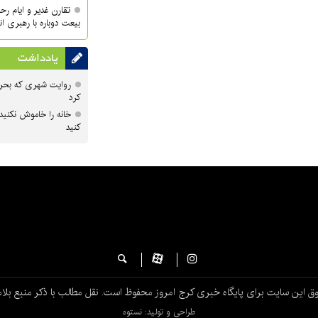
تقارن غدیر و ایام ر
بیعت دوباره با رهبری ا
یادداشت
روایت شهری که بحرا
کرد
خانه را خاموش نکنید
کنید
ق این سایت برای پایگاه خبری کرج امروز محفوظ است. نقل مطالب با ذکر منبع بلام
طراحی و تولید: نستوه