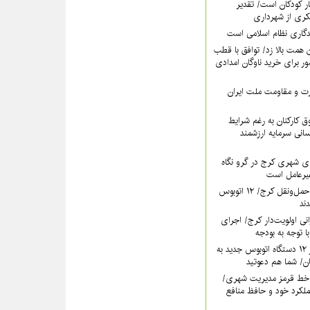
ر کودکان است/ تقدیر
کری از شهرداری
دگاری نظام اسلامی است
همت بالا زد/ توافق با قطب
 برای خرید ناوگان امدادی
عزت و مقاومت ملت ایران
 کارکنان به رغم شرایط
سانی سرمایه ارزشمند
ی شهری کرج در گرو نگاه
غیرعامل است
خون تازه در رگ‌های حمل‌ونقل کرج/ ۱۲ اتوبوس
نی اولویت‌دار کرج/ اجرای
ا توجه به بودجه
فردا؛ آیین رونمایی از ۱۲ دستگاه اتوبوس جدید به
خط قرمز مدیریت شهری‌/
ملکرد خود و حافظ منافع