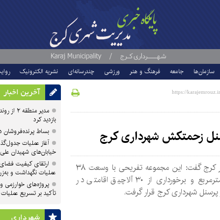
سازمان‌ها
جامعه
فرهنگ و هنر
ورزشی
چندرسانه‌ای
نشریه الکترونیک
روای
آخرین اخبار
مدیر منطقه
بازدید کرد
بساط پرنده‌فروشان 
رسنل زحمتکش شهرداری کرج
آغاز عملیات جدول‌گذ
خیابان‌های شهیدان علی
ارتقای کیفیت فضای 
شهردار کرج گفت: این مجموعه تفریحی با وسعت ۳۸
عملیات نگهداشت و به‌زر
هزار مترمربع و برخورداری از ۳۰ آلاچیق اقامتی در
پروژه‌های خوارزمی و ش
 پرسنل شهرداری کرج قرار گرفت.
تأکید بر تسریع عملیات
شهرداری