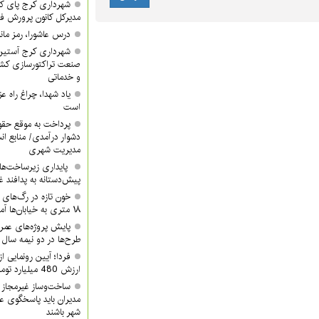
شهرداری کرج پای کا
مدیرکل کانون پرورش ف
درس عاشورا، رمز مان
شهرداری کرج آستین 
صنعت تراکتورسازی کشور
و خدماتی
یاد شهدا، چراغ راه 
است
پرداخت به موقع حقوق
دشوار درآمدی/ منابع ان
مدیریت شهری
پایداری زیرساخت‌ها
پیش‌دستانه به پدافند 
۱۸ متری به خیابان‌ها آمدند
پایش پروژه‌های عمرا
طرح‌ها در دو نیمه سال ب
ارزش 480 میلیارد تومان/ شما هم دعوتید
ساخت‌وساز غیرمجاز 
مدیران باید پاسخگوی ع
شهر باشند