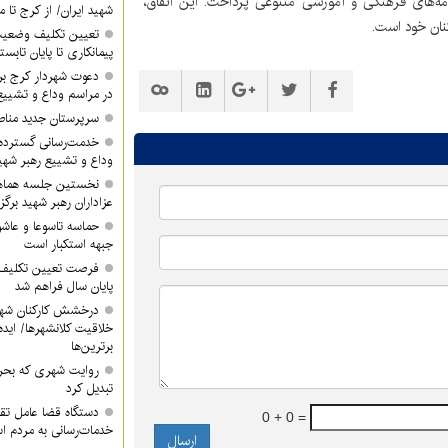
امه‌های فرهنگی و آموزشی متنوعی پرداخت. این اتفاق،
شهید ایران/ از کرج تا م
نان خود است.
تعیین تکلیف وضعیت
پیمانکاری تا پایان تابس
دعوت شهردار کرج ب
در مراسم وداع و تشییع
سرپرستان جدید مناطق ۳ و ۴ معرفی 
خدمت‌رسانی گسترده
وداع و تشییع رهبر شهی
نخستین جلسه هماه
عزاداران رهبر شهید برگز
حماسه تاسوعا و عاشور
جبهه استکبار است
فرصت تعیین تکلیف آ
پایان سال فراهم شد
درخشش کارکنان شهر
خلاقیت کلانشهرها/ ایده 
برترین‌ها
روایت شهری که بحرا
تبدیل کرد
دستگاه قضا عامل تق
0 + 0 =
خدمات‌رسانی به مردم 