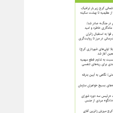
اه شمالی کرج زیر بار ترافیک
ز عظیمیه تا بهشت سکینه
ر در جنگ» صادر شد/
ماندگاری خاطره و امید
قوا به استقبال زائران
‌رسانی در مرز تا روایت‌گری
لا اولی‌های شهرداری کرج/
بعین آغاز شد
سبت به تداوم قطع سهمیه
ی برای ریه‌های تنفسی
نی/ نگاهی به آیین بدرقه
اه‌های بسیج خواهران سازمان
 «رئیس سه دوره شورای
دادگو» مردی از جنس
ج میزبانِ زائرین آقای