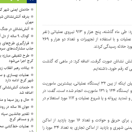
خادمان ایمنی شهر کر
بدرقه آتش‌نشانان شه
مهران
آتش‌نشانان در جنگ ر
، اظهار کرد: طی ماه گذشته، پنج‌ هزار و ۹۱۳ نیروی عملیاتی (نفر
کودک ۹ ساله از دل آتش بیرون کشیده شد
ساعت) مستقر در ۳۲‌ ایستگاه به مدت یک‌هزار و ۱۵۱ ساعت عملیات و با استفاده از تجهیزات و تعداد دو هزار و ۲۶۹
قرارگیری طرح‌های بزر
جذب مشارکت‌های سرمای
طرح تلفیقی مبارزه ب
ح شهر با حضور آتش نشانان صورت گرفت، اضافه کرد: در ماهی که گذشت
کرج اجرا می‌شود
بیانات رهبر انقلاب
عملیات بهسازی و سا
شهر کرج ادامه دارد
رئیس سازمان آتش‌نشانی و خدمات ایمنی شهرداری کرج با بیان اینکه از بین ۳۲‌ ایستگاه عملیاتی، بیشترین ماموریت
خدمات آتش‌نشانی کر
در ایستگاه ۱۰۳ با ۱۴۴ ماموریت، ‌ایستگاه ۱۰۲ با ۱۳۹ ماموریت و ایستگاه ۱۲۴ با ۱۳۱ ماموریت انجام شده است، گفت: در
اضافه شد
حوزه ایمنی و پیشگیری، تعداد ۵۹ مورد استعلام در زمان صدور و تمدید پروانه و یا شروع عملیات و ۱۱۷ مورد استعلام در
حال و روز سیما و من
جوان ۱۸ ساله در رودخانه روستای گوراب غرق شد
تقدیر جانشین سپاه ا
بار و مسافر کرج
یساولی، صدور ۲۱ گواهی برای علت حریق و صدور ۱۵ گواهی برای حریق و حوادث و تعداد ۱۶ مورد بازدید از اماکن
عملیات خط‌کشی محور
تصرفات سطح شهر و اخطار ایمنی به تعداد ۳۴ مورد در حوزه ایمنی شهری و بازدید از اماکن تجاری به تعداد ۳۴ مورد را
شد