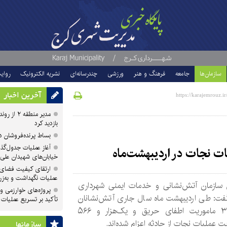
سازمان‌ها
جامعه
فرهنگ و هنر
ورزشی
چندرسانه‌ای
نشریه الکترونیک
روای
آخرین اخبار
مدیر منطقه
بازدید کرد
بساط پرنده‌فروشان 
آغاز عملیات جدول‌گذ
خیابان‌های شهیدان علی
ارتقای کیفیت فضای 
عملیات نگهداشت و به‌زر
سازمان آتش‌نشانی و خدمات ایمنی شهرداری
پروژه‌های خوارزمی و ش
فت: طی اردیبهشت ماه سال جاری آتش‌نشانان
تأکید بر تسریع عملیات
به ۳۹۱ ماموریت اطفای حریق و یک‌هزار و ۵۶۶
ت عملیات نجات از حادثه اعزام شده‌اند.
سازمان‎ها