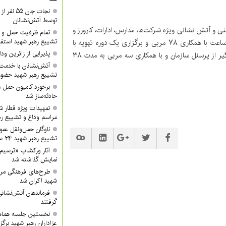
نجات جان 
توسط آتش‌نشانان
 تربیت بدنی، ۷۶ دوره آموزش ایمنی و آتش نشانی ویژه شرکت‌ها، مدارس، ادارات، کارورز و
تمام ظرفیت حمل و ن
تشییع رهبر شهید استفا
داوطلب باحضور سه هزار و ۱۱۶ فراگیر به مدت ۲هزار و ۸۳۸ ساعت با همکاری ۷۸ مربی و برگزاری یک دوره تهویه با
پذیرایی از زائرین ودا
حضور ۳۰ فراگیر، و یک دوره شنای تخصصی با حضور ۲۶ فراگیر از پرسنل سازمان و با همکاری سه مربی به مدت ۳۸
آتش‌نشانان با خدمت 
تشییع رهبر شهید حضور 
برخورد کامیون حمل 
حادثه‌ساز شد
تمهیدات ویژه قطار ش
مراسم وداع و تشییع ره
ناوگان حمل‌ونقل عموم
تشییع رهبر شهید ۲۴ ساعته فعال خواهد بود
آثار ورکشاپ «ترسیم
نمایش گذاشته شد
طرح‌های فرهنگی مرا
شهید اکران شد
فرماندهان آتش‌نشانی 
گرفتند
نخستین جلسه هماه
عزاداران رهبر شهید برگز