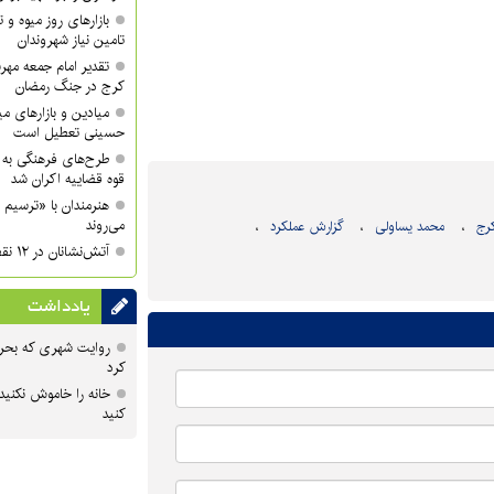
بازارهای روز میوه و ت
تامین نیاز شهروندان
تقدیر امام جمعه مهر
کرج در جنگ رمضان
میادین و بازارهای میو
حسینی تعطیل است
طرح‌های فرهنگی به 
قوه قضاییه اکران شد
هنرمندان با «ترسیم 
می‌روند
رج
محمد یساولی
گزارش عملکرد
آتش‌نشانان در ۱۲ نقطه شهر کرج مستقر می‌شوند
یادداشت
روایت شهری که بحرا
کرد
خانه را خاموش نکنید
کنید