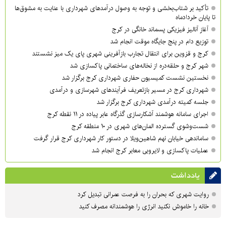
تأکید بر شتاب‌بخشی و توجه به وصول درآمدهای شهرداری با عنایت به مشوق‌ها
تا پایان خردادماه
آغاز آنالیز فیزیکی پسماند خانگی در کرج
توزیع دام در پنج جایگاه موقت انجام شد
کرج و قزوین برای انتقال تجارب بازآفرینی شهری پای یک میز نشستند
شهر کرج و حلقه‌دره از نخاله‌های ساختمانی پاکسازی شد
نخستین نشست کمیسیون حفاری شهرداری کرج برگزار شد
شهرداری کرج در مسیر بازتعریف فرآیندهای شهرسازی و درآمدی
جلسه کمیته درآمدی شهرداری کرج برگزار شد
اجرای سامانه هوشمند آشکارسازی گذرگاه عابر پیاده در ۱۱ نقطه کرج
شست‌وشوی گسترده المان‌های شهری در ۱۰ منطقه کرج
ساماندهی خیابان نهم شاهین‌ویلا در دستور کار شهرداری کرج قرار گرفت
عملیات پاکسازی و لایروبی معابر کرج انجام شد
یادداشت
روایت شهری که بحران را به فرصت عمرانی تبدیل کرد
خانه را خاموش نکنید انرژی را هوشمندانه مصرف کنید