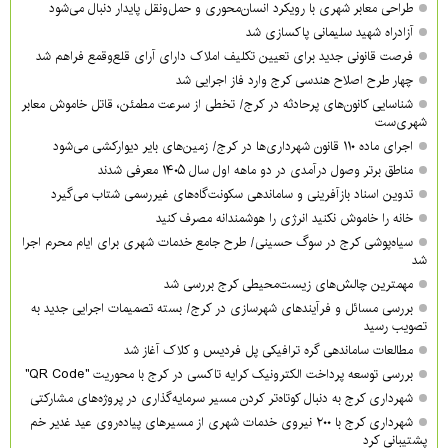
طراحی معابر شهری با رویکرد انسان‌محوری و حمل‌ونقل پایدار دنبال می‌شود
آزادراه شهید سلیمانی پاکسازی شد
فرصت قانونی جدید برای تعیین تکلیف املاک دارای آرای قلع‌وقمع فراهم شد
چهار طرح اصلاح هندسی کرج وارد فاز اجرایی شد
شناسایی کانون‌های پرحادثه در کرج/ تخطی از سرعت مطمئن، قاتل خاموش معابر
شهری‌ست
اجرای ماده ۱۱۰ قانون شهرداری‌ها در کرج/ زمین‌های بایر دیوارکشی می‌شود
مناطق برتر وصول درآمدی در دو ماهه اول سال ۱۴۰۵ معرفی شدند
تدوین اسناد بازآفرینی و ساماندهی سکونت‌گاه‌های غیررسمی شتاب می‌گیرد
خانه را خاموش نکنید انرژی را هوشمندانه مصرف کنید
سیاه‌پوشی کرج در سوگ حسینی/ طرح جامع خدمات شهری برای ایام محرم اجرا
شد
مهمترین چالش‌های زیست‌محیطی کرج بررسی شد
بررسی مسائل و فرآیندهای شهرسازی در کرج/ بسته تصمیمات اجرایی جدید به
تصویب رسید
مطالعات ساماندهی گره ترافیکی پل فردیس و کلاک آغاز شد
بررسی توسعه پرداخت الکترونیک کرایه تاکسی در کرج با محوریت "QR Code"
شهرداری کرج به دنبال کوتاه‌تر کردن مسیر سرمایه‌گذاری در پروژه‌های مشارکتی
شهرداری کرج با ۲۰۰ نیروی خدمات شهری از مسیرهای پیاده‌روی عید غدیر خم
پشتیبانی کرد