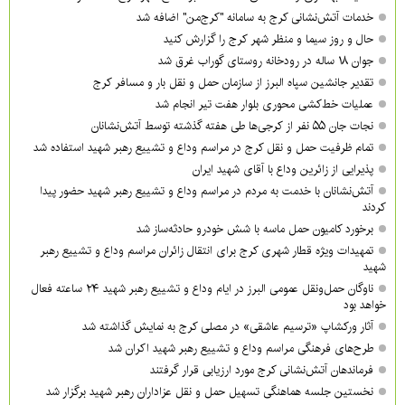
خدمات آتش‌نشانی کرج به سامانه "کرج‌من" اضافه شد
حال و روز سیما و منظر شهر کرج را گزارش کنید
جوان ۱۸ ساله در رودخانه روستای گوراب غرق شد
تقدیر جانشین سپاه البرز از سازمان حمل و نقل بار و مسافر کرج
عملیات خط‌کشی محوری بلوار هفت تیر انجام شد
نجات جان ۵۵ نفر از کرجی‌ها طی هفته گذشته توسط آتش‌نشانان
تمام ظرفیت حمل و نقل کرج در مراسم وداع و تشییع رهبر شهید استفاده شد
پذیرایی از زائرین وداع با آقای شهید ایران
آتش‌نشانان با خدمت به مردم در مراسم وداع و تشییع رهبر شهید حضور پیدا
کردند
برخورد کامیون حمل ماسه با شش خودرو حادثه‌ساز شد
تمهیدات ویژه قطار شهری کرج برای انتقال زائران مراسم وداع و تشییع رهبر
شهید
ناوگان حمل‌ونقل عمومی البرز در ایام وداع و تشییع رهبر شهید ۲۴ ساعته فعال
خواهد بود
آثار ورکشاپ «ترسیم عاشقی» در مصلی کرج به نمایش گذاشته شد
طرح‌های فرهنگی مراسم وداع و تشییع رهبر شهید اکران شد
فرماندهان آتش‌نشانی کرج مورد ارزیابی قرار گرفتند
نخستین جلسه هماهنگی تسهیل حمل و نقل عزاداران رهبر شهید برگزار شد