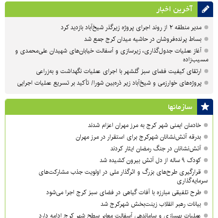
آخرین اخبار
مدیر منطقه ۲ از روند اجرای پروژه زیرگذر شیخ‌آباد بازدید کرد
بساط پرنده‌فروشان در حاشیه میدان کرج جمع شد
آغاز عملیات جدول‌گذاری، زیرسازی و آسفالت خیابان‌های شهیدان علی‌محمدی و
مسیب‌زاده
ارتقای کیفیت فضای سبز گلشهر با اجرای عملیات نگهداشت و به‌زراعی
پروژه‌های خوارزمی و شیخ‌آباد زیر ذره‌بین شورا/ تأکید بر تسریع عملیات اجرایی
سازمان‎ها
خادمان ایمنی شهر کرج به مرز مهران اعزام شدند
بدرقه آتش‌نشانان شهرکرج برای استقرار در مرز مهران
آتش‌نشانان در جنگ رمضان ایثار کردند
کودک ۹ ساله از دل آتش بیرون کشیده شد
قرارگیری طرح‌های بزرگ و اثرگذار ملی در اولویت‌ جذب مشارکت‌های
سرمایه‌گذاری
طرح تلفیقی مبارزه با آفات گیاهی در فضای سبز کرج اجرا می‌شود
بیانات رهبر انقلاب زینت‌بخش شهرکرج شد
عملیات بهسازی و ساماندهی آسفالت معابر سطح شهر کرج ادامه دارد