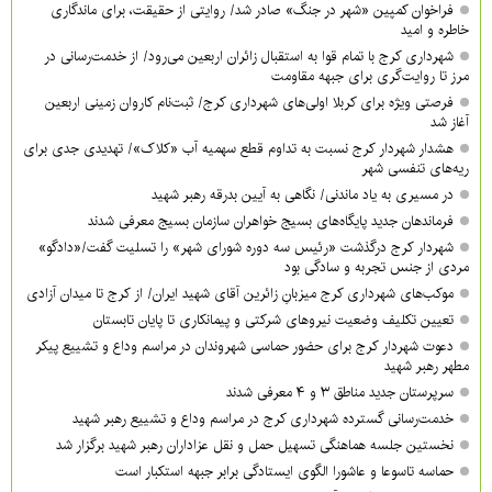
فراخوان کمپین «شهر در جنگ» صادر شد/ روایتی از حقیقت، برای ماندگاری
خاطره و امید
شهرداری کرج با تمام قوا به استقبال زائران اربعین می‌رود/ از خدمت‌رسانی در
مرز تا روایت‌گری برای جبهه مقاومت
فرصتی ویژه برای کربلا اولی‌های شهرداری کرج/ ثبت‌نام کاروان زمینی اربعین
آغاز شد
هشدار شهردار کرج نسبت به تداوم قطع سهمیه آب «کلاک»/ تهدیدی جدی برای
ریه‌های تنفسی شهر
در مسیری به یاد ماندنی/ نگاهی به آیین بدرقه رهبر شهید
فرماندهان جدید پایگاه‌های بسیج خواهران سازمان بسیج معرفی شدند
شهردار کرج درگذشت «رئیس سه دوره شورای شهر» را تسلیت گفت/«دادگو»
مردی از جنس تجربه و سادگی بود
موکب‌های شهرداری کرج میزبانِ زائرین آقای شهید ایران/ از کرج تا میدان آزادی
تعیین تکلیف وضعیت نیروهای شرکتی و پیمانکاری تا پایان تابستان
دعوت شهردار کرج برای حضور حماسی شهروندان در مراسم وداع و تشییع پیکر
مطهر رهبر شهید
سرپرستان جدید مناطق ۳ و ۴ معرفی شدند
خدمت‌رسانی گسترده شهرداری کرج در مراسم وداع و تشییع رهبر شهید
نخستین جلسه هماهنگی تسهیل حمل و نقل عزاداران رهبر شهید برگزار شد
حماسه تاسوعا و عاشورا الگوی ایستادگی برابر جبهه استکبار است