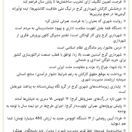
فرصت تعیین تکلیف آرای تخریب ساختمان‌ها تا پایان سال فراهم شد
درخشش کارکنان شهرداری کرج در لیگ ملی خلاقیت کلانشهرها/ ایده نوآورانه
کرجی‌ها در جمع برترین‌ها
روایت شهری که بحران را به فرصت عمرانی تبدیل کرد
دستگاه قضا عامل تقویت سلامت اداری و بهبود خدمات‌رسانی به مردم است
شهرداری کرج پای کار کودکان است/ تقدیر مدیرکل کانون پرورش فکری از
شهرداری
درس عاشورا، رمز ماندگاری نظام اسلامی است
شهرداری کرج آستین همت بالا زد/ توافق با قطب صنعت تراکتورسازی کشور
برای خرید ناوگان امدادی و خدماتی
یاد شهدا، چراغ راه عزت و مقاومت ملت ایران است
پرداخت به موقع حقوق کارکنان به رغم شرایط دشوار درآمدی/ منابع انسانی
سرمایه ارزشمند مدیریت شهری
پایداری زیرساخت‌های شهری کرج در گرو نگاه پیش‌دستانه به پدافند غیرعامل
است
خون تازه در رگ‌های حمل‌ونقل کرج/ ۱۲ اتوبوس ۱۸ متری به خیابان‌ها آمدند
پایش پروژه‌های عمرانی اولویت‌دار کرج/ اجرای طرح‌ها در دو نیمه سال با توجه به
بودجه
فردا؛ آیین رونمایی از ۱۲ دستگاه اتوبوس جدید به ارزش 480 میلیارد تومان/ شما
هم دعوتید
ساخت‌وساز غیرمجاز خط قرمز مدیریت شهری‌/ مدیران باید پاسخگوی عملکرد