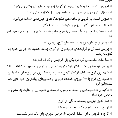
اجرای ماده ۱۱۰ قانون شهرداری‌ها در کرج/ زمین‌های بایر دیوارکشی می‌شود
مناطق برتر وصول درآمدی در دو ماهه اول سال ۱۴۰۵ معرفی شدند
تدوین اسناد بازآفرینی و ساماندهی سکونت‌گاه‌های غیررسمی شتاب می‌گیرد
خانه را خاموش نکنید انرژی را هوشمندانه مصرف کنید
سیاه‌پوشی کرج در سوگ حسینی/ طرح جامع خدمات شهری برای ایام محرم اجرا
شد
مهمترین چالش‌های زیست‌محیطی کرج بررسی شد
بررسی مسائل و فرآیندهای شهرسازی در کرج/ بسته تصمیمات اجرایی جدید به
تصویب رسید
مطالعات ساماندهی گره ترافیکی پل فردیس و کلاک آغاز شد
بررسی توسعه پرداخت الکترونیک کرایه تاکسی در کرج با محوریت "QR Code"
شهرداری کرج به دنبال کوتاه‌تر کردن مسیر سرمایه‌گذاری در پروژه‌های مشارکتی
شهرداری کرج با ۲۰۰ نیروی خدمات شهری از مسیرهای پیاده‌روی عید غدیر خم
پشتیبانی کرد
تأکید بر شتاب‌بخشی و توجه به وصول درآمدهای شهرداری با عنایت به مشوق‌ها
تا پایان خردادماه
آغاز آنالیز فیزیکی پسماند خانگی در کرج
توزیع دام در پنج جایگاه موقت انجام شد
کرج و قزوین برای انتقال تجارب بازآفرینی شهری پای یک میز نشستند