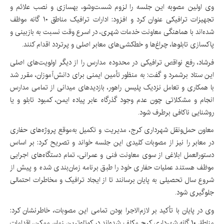
وی اولین مصوبه این جلسه را لزوم شست‌وشو، بهسازی و نصب علائم و
تجهیزات ترافیکی عنوان کرد و افزود: ادارات ترافیک مناطق ۱۰ گانه موظف
شده‌اند با هماهنگی معاونت خدمات شهری، در اسرع وقت نسبت به بازبینی و
پاکسازی تابلوها، چراغ‌ها و خطکشی‌های معابر اصلی و پرتردد اقدام کنند.
فرشاد، رفع نواقص ترافیکی در محدوده مدارس را از دیگر اولویت‌های اصلی
این ستاد برشمرد و گفت: به منظور تأمین ایمنی برای دانش‌آموزان، مقرر شد
با همکاری و تعامل نزدیک پلیس راهور، بازدیدهای میدانی از تمامی مدارس
انجام و مشکلاتی چون عدم وجود گذرگاه عابر پیاده ایمن، کمبود تابلو و یا
روشنایی ناکافی برطرف شود.
معاون حمل‌ونقل شهرداری کرج، مدیریت و تکمیل به‌موقع پروژه‌های حفاری
در معابر را نیز از مصوبات کلیدی این جلسه خواند و تصریح کرد: بر اساس
دستورالعمل ابلاغی از سوی معاونت فنی و عمرانی، تمام دستگاه‌های اجرایی
موظف هستند عملیات حفاری خود را طبق برنامه زمان‌بندی شده و پیش از
شروع سال تحصیلی به پایان برسانند تا از ایجاد ترافیک و مخاطرات احتمالی
جلوگیری شود.
وی در پایان با تأکید بر لازم‌الاجرا بودن تمامی این مصوبات، خاطرنشان کرد:
مناطق ۱۰ گانه شهرداری کرج مکلف شده‌اند در کوتاه‌ترین زمان ممکن، اقدامات