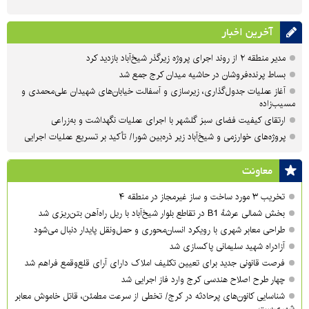
آخرین اخبار
مدیر منطقه ۲ از روند اجرای پروژه زیرگذر شیخ‌آباد بازدید کرد
بساط پرنده‌فروشان در حاشیه میدان کرج جمع شد
آغاز عملیات جدول‌گذاری، زیرسازی و آسفالت خیابان‌های شهیدان علی‌محمدی و
مسیب‌زاده
ارتقای کیفیت فضای سبز گلشهر با اجرای عملیات نگهداشت و به‌زراعی
پروژه‌های خوارزمی و شیخ‌آباد زیر ذره‌بین شورا/ تأکید بر تسریع عملیات اجرایی
معاونت
تخریب ۳ مورد ساخت و ساز غیرمجاز در منطقه ۴
بخش شمالی عرشهٔ B1 در تقاطع بلوار شیخ‌آباد با ریل راه‌آهن بتن‌ریزی شد
طراحی معابر شهری با رویکرد انسان‌محوری و حمل‌ونقل پایدار دنبال می‌شود
آزادراه شهید سلیمانی پاکسازی شد
فرصت قانونی جدید برای تعیین تکلیف املاک دارای آرای قلع‌وقمع فراهم شد
چهار طرح اصلاح هندسی کرج وارد فاز اجرایی شد
شناسایی کانون‌های پرحادثه در کرج/ تخطی از سرعت مطمئن، قاتل خاموش معابر
شهری‌ست