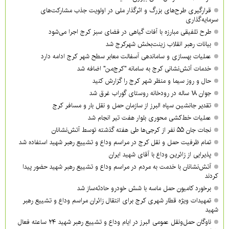
قرارگیری طرح‌های بزرگ و اثرگذار ملی در اولویت‌ جذب مشارکت‌های
سرمایه‌گذاری
طرح تلفیقی مبارزه با آفات گیاهی در فضای سبز کرج اجرا می‌شود
بیانات رهبر انقلاب زینت‌بخش شهرکرج شد
عملیات بهسازی و ساماندهی آسفالت معابر سطح شهر کرج ادامه دارد
خدمات آتش‌نشانی کرج به سامانه "کرج‌من" اضافه شد
حال و روز سیما و منظر شهر کرج را گزارش کنید
جوان ۱۸ ساله در رودخانه روستای گوراب غرق شد
تقدیر جانشین سپاه البرز از سازمان حمل و نقل بار و مسافر کرج
عملیات خط‌کشی محوری بلوار هفت تیر انجام شد
نجات جان ۵۵ نفر از کرجی‌ها طی هفته گذشته توسط آتش‌نشانان
تمام ظرفیت حمل و نقل کرج در مراسم وداع و تشییع رهبر شهید استفاده شد
پذیرایی از زائرین وداع با آقای شهید ایران
آتش‌نشانان با خدمت به مردم در مراسم وداع و تشییع رهبر شهید حضور پیدا
کردند
برخورد کامیون حمل ماسه با شش خودرو حادثه‌ساز شد
تمهیدات ویژه قطار شهری کرج برای انتقال زائران مراسم وداع و تشییع رهبر
شهید
ناوگان حمل‌ونقل عمومی البرز در ایام وداع و تشییع رهبر شهید ۲۴ ساعته فعال