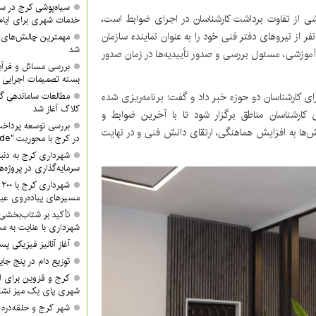
سیاه‌پوشی کرج در 
شی از تفاوت برداشت کارشناسان در اجرای ضوابط است،
خدمات شهری برای ایام
 از نیروهای دفتر فنی خود را به عنوان نماینده سازمان
مهمترین چالش‌های
شد
آموزشی، مسئول بررسی و صدور تأییدیه‌ها در زمان صدور
بررسی مسائل و فرآی
بسته تصمیمات اجرایی 
 کارشناسان دو حوزه خبر داد و گفت: برنامه‌ریزی شده
مطالعات ساماندهی گ
کلاک آغاز شد
 کارشناسان مناطق برگزار شود تا با آخرین ضوابط و
بررسی توسعه پرداخت
ش‌ها به افزایش هماهنگی، ارتقای دانش فنی و در نهایت
در کرج با محوریت "QR Code"
شهرداری کرج به دنبا
سرمایه‌گذاری در پروژه‌
ش
مسیرهای پیاده‌روی عید
تأکید بر شتاب‌بخشی
شهرداری با عنایت به مش
آغاز آنالیز فیزیکی پ
توزیع دام در پنج جا
کرج و قزوین برای ان
شهری پای یک میز نشس
شهر کرج و حلقه‌دره ا