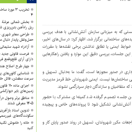
تخریب ۳ مورد
۴
ریل راه‌آهن بتن‌ریزی ش
ستی که به میزبانی سازمان آتش‌نشانی با هدف بررسی
طراحی معابر شهری با
ه‌های ساختمانی برگزار شد، اظهار کرد: در سال‌های اخیر،
حمل‌ونقل پایدار دنبال م
ضوابط ایمنی یا تطابق نداشتن برخی نقشه‌ها با مقررات
آزادراه شهید سلیمان
ز این جلسات، بررسی دقیق این موارد و یافتن راهکارهایی
فرصت قانونی جدید ب
دارای آرای قلع‌وقمع فر
چهار طرح اصلاح هند
رداری در صدور مجوزها است، گفت: ما به‌دنبال تسهیل و
شناسایی کانون‌های پ
سرعت مطمئن، قاتل خا
منی ساختمان‌ها نیست. ایمنی شهروندان خط قرمز مدیریت
اجرای ماد
که متقاضیان و سازندگان دچار سردرگمی نشوند.
زمین‌های بایر دیوارکشی
ین جلسه تصمیم گرفته شد کمیته‌ای مشترک با حضور
مناطق برتر وصول درآ
۱۴۰۵ معرفی شدند
ن آتش‌نشانی تشکیل شود تا پرونده‌های خاص و پیچیده
تدوین اسناد بازآفرین
سکونت‌گاه‌های غیررسمی
ات مکرر شهروندان، تسهیل در روند صدور پایان کار و
خانه را خاموش نکنید
کنید