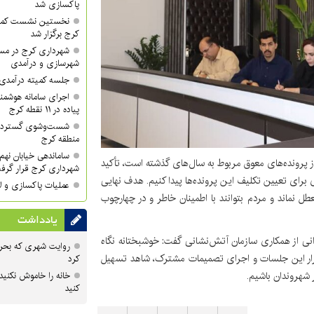
پاکسازی شد
نخستین نشست کمی
کرج برگزار شد
شهرداری کرج در مسی
شهرسازی و درآمدی
جلسه کمیته درآمدی 
اجرای سامانه هوشمند
پیاده در ۱۱ نقطه کرج
منطقه کرج
ساماندهی خیابان نهم 
 پرونده‌های معوق مربوط به سال‌های گذشته است، تأکید
شهرداری کرج قرار گرف
 برای تعیین تکلیف این پرونده‌ها پیدا کنیم. هدف نهایی
عملیات پاکسازی و لا
عطل نماند و مردم بتوانند با اطمینان خاطر و در چهارچوب
یادداشت
ی از همکاری سازمان آتش‌نشانی گفت: خوشبختانه نگاه
روایت شهری که بحرا
تمرار این جلسات و اجرای تصمیمات مشترک، شاهد تسهیل
کرد
 شهروندان باشیم.
خانه را خاموش نکنید
کنید