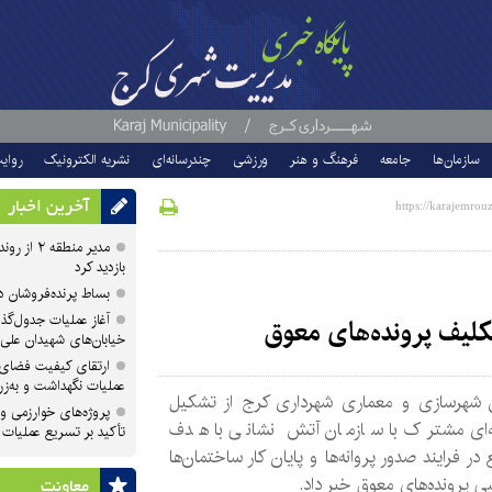
سازمان‌ها
جامعه
فرهنگ و هنر
ورزشی
چندرسانه‌ای
نشریه الکترونیک
روای
آخرین اخبار
مدیر منطقه
بازدید کرد
بساط پرنده‌فروشان 
آغاز عملیات جدول‌گذ
کلیف پرونده‌های معوق
خیابان‌های شهیدان علی
ارتقای کیفیت فضای 
عملیات نگهداشت و به‌زر
 شهرسازی و معماری شهرداری کرج از تشکیل
پروژه‌های خوارزمی و ش
‌ای مشترک با سازمان آتش نشانی با هدف
تأکید بر تسریع عملیات
در فرایند صدور پروانه‌ها و پایان کار ساختمان‌ها
ی پرونده‌های معوق خبر داد.
معاونت