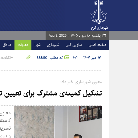
یکشنبه ۱۸ مرداد ۱۴۰۵ -
Aug 9, 2026
صفحه اصلی
عناوین کلی
شهرداری
شورا
معاونت
مناطق
۱۴ مهر ۱۴۰۴ - ۱۰:۱۰
کد مطلب: 88860
معاون شهرسازی خبر داد:
تشکیل کمیته‌ی مشترک برای تعیین ت
معاون
کمیته
تسریع 
و بررس