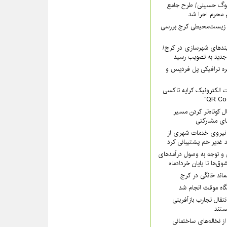
سوگ حسینی/ طرح جامع
 محرم اجرا شد
 زیست‌محیطی کرج بررسی
ندهای شهرسازی در کرج/
جدید به تصویب رسید
ره ترافیکی پل فردیس و
 الکترونیک کرایه تاکسی
ل کوتاه‌تر کردن مسیر
های مشارکتی
هرداری کرج با ۲۰۰ نیروی خدمات شهری از
 غدیر خم پشتیبانی کرد
 و توجه به وصول درآمدهای
وق‌ها تا پایان خردادماه
سماند خانگی در کرج
یگاه موقت انجام شد
تقال تجارب بازآفرینی
تند
ز نخاله‌های ساختمانی