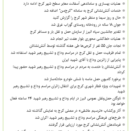
عملیات بهسازی و ساماندهی آسفالت معابر سطح شهر کرج ادامه دارد
خدمات آتش‌نشانی کرج به سامانه "کرج‌من" اضافه شد
حال و روز سیما و منظر شهر کرج را گزارش کنید
جوان ۱۸ ساله در رودخانه روستای گوراب غرق شد
تقدیر جانشین سپاه البرز از سازمان حمل و نقل بار و مسافر کرج
عملیات خط‌کشی محوری بلوار هفت تیر انجام شد
نجات جان ۵۵ نفر از کرجی‌ها طی هفته گذشته توسط آتش‌نشانان
تمام ظرفیت حمل و نقل کرج در مراسم وداع و تشییع رهبر شهید استفاده شد
پذیرایی از زائرین وداع با آقای شهید ایران
آتش‌نشانان با خدمت به مردم در مراسم وداع و تشییع رهبر شهید حضور پیدا
کردند
برخورد کامیون حمل ماسه با شش خودرو حادثه‌ساز شد
تمهیدات ویژه قطار شهری کرج برای انتقال زائران مراسم وداع و تشییع رهبر
شهید
ناوگان حمل‌ونقل عمومی البرز در ایام وداع و تشییع رهبر شهید ۲۴ ساعته فعال
خواهد بود
آثار ورکشاپ «ترسیم عاشقی» در مصلی کرج به نمایش گذاشته شد
طرح‌های فرهنگی مراسم وداع و تشییع رهبر شهید اکران شد
فرماندهان آتش‌نشانی کرج مورد ارزیابی قرار گرفتند