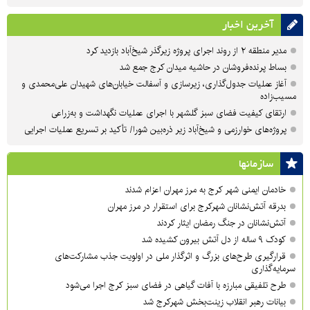
آخرین اخبار
مدیر منطقه ۲ از روند اجرای پروژه زیرگذر شیخ‌آباد بازدید کرد
بساط پرنده‌فروشان در حاشیه میدان کرج جمع شد
آغاز عملیات جدول‌گذاری، زیرسازی و آسفالت خیابان‌های شهیدان علی‌محمدی و
مسیب‌زاده
ارتقای کیفیت فضای سبز گلشهر با اجرای عملیات نگهداشت و به‌زراعی
پروژه‌های خوارزمی و شیخ‌آباد زیر ذره‌بین شورا/ تأکید بر تسریع عملیات اجرایی
سازمان‎ها
خادمان ایمنی شهر کرج به مرز مهران اعزام شدند
بدرقه آتش‌نشانان شهرکرج برای استقرار در مرز مهران
آتش‌نشانان در جنگ رمضان ایثار کردند
کودک ۹ ساله از دل آتش بیرون کشیده شد
قرارگیری طرح‌های بزرگ و اثرگذار ملی در اولویت‌ جذب مشارکت‌های
سرمایه‌گذاری
طرح تلفیقی مبارزه با آفات گیاهی در فضای سبز کرج اجرا می‌شود
بیانات رهبر انقلاب زینت‌بخش شهرکرج شد