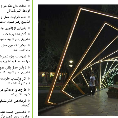
نجات جان 
توسط آتش‌نشانان
تمام ظرفیت حمل و ن
تشییع رهبر شهید استفا
پذیرایی از زائرین ودا
آتش‌نشانان با خدمت 
تشییع رهبر شهید حضور 
برخورد کامیون حمل 
حادثه‌ساز شد
تمهیدات ویژه قطار ش
مراسم وداع و تشییع ره
ناوگان حمل‌ونقل عموم
تشییع رهبر شهید ۲۴ ساعته فعال خواهد بود
آثار ورکشاپ «ترسیم
نمایش گذاشته شد
طرح‌های فرهنگی مرا
شهید اکران شد
فرماندهان آتش‌نشانی 
گرفتند
نخستین جلسه هماه
عزاداران رهبر شهید برگز