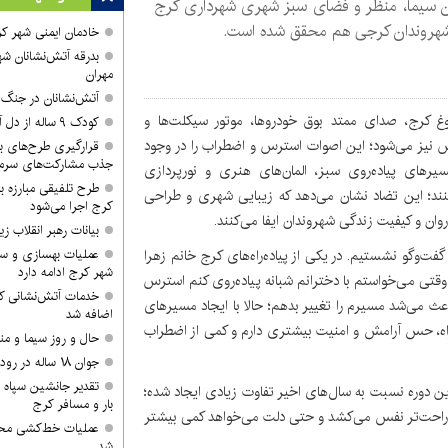
ن سیما، منظر و فضای سبز شهری شهرداری کرج
شهروندان کرجی هم محقق شده است.
خادمان ایمنی شهر کر
بدرقه آتش‌نشانان شه
مهران
آتش‌نشانان در جنگ ر
وغ کرج، صدای ممتد بوق خودروها، موتور سیکلت‌ها و
کودک ۹ ساله از دل آتش بیرون کشیده شد
س نیز می‌شود؛ این اصوات استرس و اضطراب را در وجود
قرارگیری طرح‌های بزر
جذب مشارکت‌های سرمای
یرهای پیاده‌روی سبز، المان‌های هنری و نورپردازی
طرح تلفیقی مبارزه ب
نند؛ این تضاد نشان می‌دهد که زیبایی شهری و طراحی
کرج اجرا می‌شود
ان و کیفیت زندگی شهروندان ایفا می‌کنند.
بیانات رهبر انقلاب
فت‌وگو نشستیم. در یکی از پیاده‌راه‌های کرج خانم زهرا
عملیات بهسازی و سا
شهر کرج ادامه دارد
قتی می‌خواستم با دخترانم شبانه پیاده‌روی کنم استرس
خدمات آتش‌نشانی کر
 می‌شد مسیرم را تغییر بدهم؛ حالا با ایجاد مسیرهای
اضافه شد
ه‌راه، حس آرامش و امنیت بیشتری دارم و کمی از اضطراب
حال و روز سیما و من
جوان ۱۸ ساله در رودخانه روستای گوراب غرق شد
تقدیر جانشین سپاه ا
ً این دوره نسبت به سال‌های اخیر تفاوت زیادی ایجاد شده؛
بار و مسافر کرج
 راحت‌تر نفس می‌کشد و حتی دلت می‌خواهد کمی بیشتر
عملیات خط‌کشی محور
شد