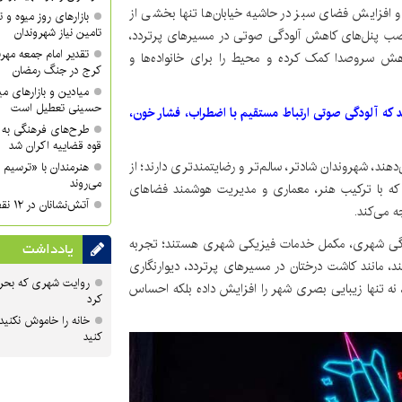
 افزایش فضای سبز در حاشیه خیابان‌ها تنها بخشی از
بازارهای روز میوه و ت
تامین نیاز شهروندان
نصب پنل‌های کاهش آلودگی صوتی در مسیرهای پرتردد،
تقدیر امام جمعه مهر
هش سروصدا کمک کرده و محیط را برای خانواده‌ها و
کرج در جنگ رمضان
میادین و بازارهای میو
حسینی تعطیل است
که آلودگی صوتی ارتباط مستقیم با اضطراب، فشار خون،
طرح‌های فرهنگی به 
قوه قضاییه اکران شد
ند، شهروندان شادتر، سالم‌تر و رضایتمندتری دارند؛ از
هنرمندان با «ترسیم 
می‌روند
د که با ترکیب هنر، معماری و مدیریت هوشمند فضاهای
آتش‌نشانان در ۱۲ نقطه شهر کرج مستقر می‌شوند
 می‌کند.
ندگی شهری، مکمل خدمات فیزیکی شهری هستند؛ تجربه
یادداشت
، مانند کاشت درختان در مسیرهای پرتردد، دیوارنگاری
روایت شهری که بحرا
نه تنها زیبایی بصری شهر را افزایش داده بلکه احساس
کرد
خانه را خاموش نکنید
کنید