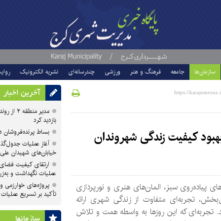
سازمان‌ها
جامعه
فرهنگ و هنر
ورزشی
چندرسانه‌ای
نشریه الکترونیک
روای
آخرین اخبار
مدیر منطقه
بازدید کرد
بساط پرنده‌فروشان 
بهبود کیفیت زندگی شهروندان
آغاز عملیات جدول‌گذ
خیابان‌های شهیدان علی
ارتقای کیفیت فضای 
عملیات نگهداشت و به‌زر
پروژه‌های خوارزمی و ش
ی پیاده‌روی سبز، المان‌های هنری و نورپردازی
تأکید بر تسریع عملیات
‌بخش، تجربه‌ای متفاوت از زندگی شهری ارائه
. تجربه‌ای که این روزها به واسطه همت و تلاش
سازمان‎ها