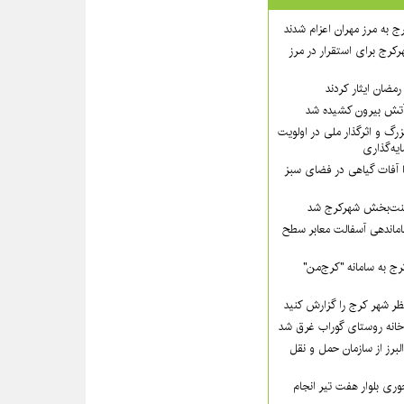
ج به مرز مهران اعزام شدند
رکرج برای استقرار در مرز
مضان ایثار کردند
گ و اثرگذار ملی در اولویت‌
ه‌گذاری
ا آفات گیاهی در فضای سبز
 زینت‌بخش شهرکرج شد
ماندهی آسفالت معابر سطح
ج به سامانه "کرج‌من"
ظر شهر کرج را گزارش کنید
لبرز از سازمان حمل و نقل
ی بلوار هفت تیر انجام