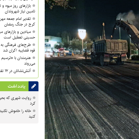
بازارهای روز میوه و ت
تامین نیاز شهروندان
تقدیر امام جمعه مهر
کرج در جنگ رمضان
میادین و بازارهای میو
حسینی تعطیل است
طرح‌های فرهنگی به 
قوه قضاییه اکران شد
هنرمندان با «ترسیم 
می‌روند
آتش‌نشانان در ۱۲ نقطه شهر کرج مستقر می‌شوند
یادداشت
روایت شهری که بحرا
کرد
خانه را خاموش نکنید
کنید