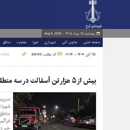
پنجشنبه ۱۵ مرداد ۱۴۰۵ -
Aug 6, 2026
صفحه اصلی
عناوین کلی
شهرداری
شورا
معاونت
مناطق
۲۵ آبان ۱۴۰۴ - ۰۹:۲۴
کد مطلب: 89146
بیش از ۵ هزار تن آسفالت در سه منطقه شهری توزیع شد
سرپرس
شهردار
فراگیر
خبر دا