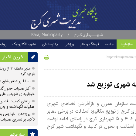
سازمان‌ها
جامعه
فرهنگ و هنر
ورزشی
چندرسانه‌ای
نشریه الکترونیک
روای
آخرین اخبار
مدیر منطقه
بازدید کرد
بساط پرنده‌فروشان 
آغاز عملیات جدول‌گذ
خیابان‌های شهیدان علی
ارتقای کیفیت فضای 
ت سازمان عمران و بازآفرینی فضاهای شهری
عملیات نگهداشت و به‌زر
ی کرج از توزیع مکانیزه آسفالت در برخی معابر
پروژه‌های خوارزمی و ش
مناطق ۲، ۴ و ۵ شهرداری کرج در راستای ادامه نهضت
تأکید بر تسریع عملیات
 آسفالت و تحول در کالبد و نگهداشت شهر کرج
د.
سازمان‎ها