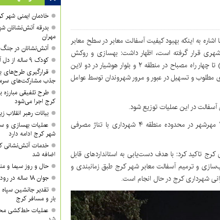
خادمان ایمنی شهر کر
بدرقه آتش‌نشانان شه
مهران
ا اشاره به اینکه بهبود کیفیت آسفالت معابر در سطح معابر
آتش‌نشانان در جنگ ر
دیریت شهری قرار گرفته است، اظهار داشت: بهسازی و روکش
کودک ۹ ساله از دل آتش بیرون کشیده شد
مکانیزه آسفالت بلوار هفت تیر حدفاصل میدان امام حسین(ع) تا چهار راه مصباح در منطقه ۲ و بلوار هوشیار در دو لاین
قرارگیری طرح‌های بزر
از امکانات شهری مطلوب و تسهیل در عبور و مرور شهروندان توسط عوامل
جذب مشارکت‌های سرمای
طرح تلفیقی مبارزه ب
کرج اجرا می‌شود
 آسفالت در این عملیات توزیع شود.
بیانات رهبر انقلاب
وی افزود: عملیات اجرایی روکش مکانیزه آسفالت خیابان ۲۰۰ مهرشهر در محدوده منطقه ۴ شهرداری با تناژ مصرفی
عملیات بهسازی و سا
شهر کرج ادامه دارد
خدمات آتش‌نشانی کر
ج تاکید کرد: با هدف دست‌یابی به استانداردهای قابل
اضافه شد
ب‌سازی و ترمیم آسفالت معابر شهر کرج طبق زمانبندی و
حال و روز سیما و من
نی شهرداری کرج در حال انجام است.
جوان ۱۸ ساله در رودخانه روستای گوراب غرق شد
تقدیر جانشین سپاه ا
بار و مسافر کرج
عملیات خط‌کشی محور
شد