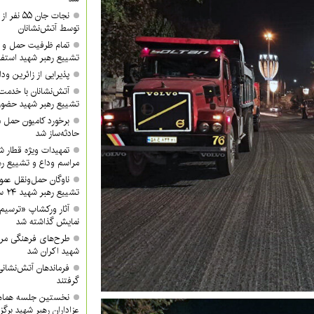
نجات جان 
توسط آتش‌نشانان
تمام ظرفیت حمل و ن
تشییع رهبر شهید استفا
پذیرایی از زائرین ودا
آتش‌نشانان با خدمت 
تشییع رهبر شهید حضور 
برخورد کامیون حمل 
حادثه‌ساز شد
تمهیدات ویژه قطار ش
مراسم وداع و تشییع ره
ناوگان حمل‌ونقل عموم
تشییع رهبر شهید ۲۴ ساعته فعال خواهد بود
آثار ورکشاپ «ترسیم
نمایش گذاشته شد
طرح‌های فرهنگی مرا
شهید اکران شد
فرماندهان آتش‌نشانی 
گرفتند
نخستین جلسه هماه
عزاداران رهبر شهید برگز