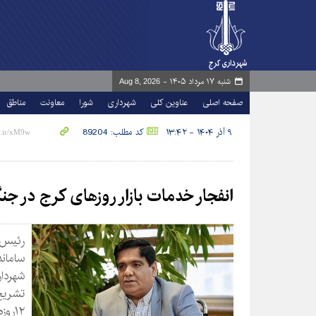
شنبه ۱۷ مرداد ۱۴۰۵ -
Aug 8, 2026
صفحه اصلی
عناوین کلی
شهرداری
شورا
معاونت
مناطق
۹ آذر ۱۴۰۴ - ۱۳:۴۲
کد مطلب: 89204
انفجار خدمات بازار روزهای کرج در جنگ ۱۲ر
رئیس 
سامان
شهردا
تشریح
۱۲رو