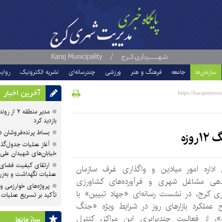
سازمان‌ها
جامعه
فرهنگ و هنر
ورزشی
چندرسانه‌ای
نشریه الکترونیک
روای
آخرین اخبار
مدیر منطقه
بازدید کرد
بساط پرنده‌فروشان 
وزه
آغاز عملیات جدول‌گذ
خیابان‌های شهیدان علی
ارتقای کیفیت فضای 
اداره امور میادین و واگذاری غرف سازمان
عملیات نگهداشت و به‌زر
دهی مشاغل شهری و فرآورده‌های کشاورزی
پروژه‌های خوارزمی و ش
ری کرج، در نشست رسانه‌ای «جهاد تبیین» با
تأکید بر تسریع عملیات
 عملکرد بازارهای روز در شرایط ویژه «جنگ
زه»، از فعالیت چندبرابری این مراکز، کنترل
سازمان‎ها