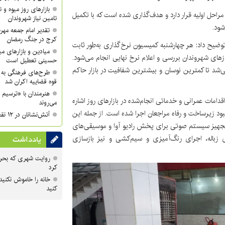
بازارهای روز میوه و ت
مراحل اولیه قرار دارد و هدف‌گذاری شده است که با تکمیل
تامین نیاز شهروندان
شود.
تقدیر امام جمعه مهر
کرج در جنگ رمضان
 توضیح داد: هر چهارشنبه کمیسیون نرخ‌گذاری به‌طور ثابت
میادین و بازارهای میو
ازهای شهروندان بررسی و اعلام نرخ نهایی انجام می‌شود.
حسینی تعطیل است
ه تشکیل می‌شد تا کمترین نوسان و بیشترین شفافیت در بازار حاکم
طرح‌های فرهنگی به 
قوه قضاییه اکران شد
هنرمندان با «ترسیم 
دامات عمرانی و خدماتی انجام‌شده در بازارهای روز اشاره
می‌روند
هبود زیرساخت و رفاه مراجعان اجرا شده است. از جمله این
آتش‌نشانان در ۱۲ نقطه شهر کرج مستقر می‌شوند
، تجهیز سیستم صوتی برای پخش رادیو آوا و موسیقی‌های
باله، اجرای رنگ‌آمیزی و سیم‌کشی و نیز بازسازی
یادداشت
روایت شهری که بحرا
کرد
خانه را خاموش نکنید
کنید