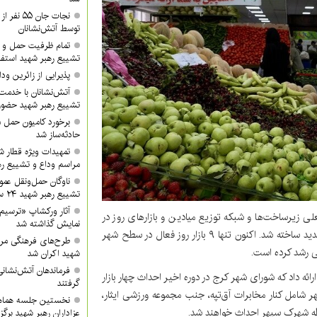
نجات جان 
توسط آتش‌نشانان
تمام ظرفیت حمل و ن
تشییع رهبر شهید استفا
پذیرایی از زائرین ودا
آتش‌نشانان با خدمت 
تشییع رهبر شهید حضور 
برخورد کامیون حمل 
حادثه‌ساز شد
تمهیدات ویژه قطار ش
مراسم وداع و تشییع ره
ناوگان حمل‌ونقل عموم
تشییع رهبر شهید ۲۴ ساعته فعال خواهد بود
آثار ورکشاپ «ترسیم
 زیرساخت‌ها و شبکه توزیع میادین و بازارهای روز در
نمایش گذاشته شد
کرج گفت: سال ۹۱ آخرین باری بود که در کرج یک بازار روز جدید ساخته شد. اکنون تنها ۹ بازار روز فعال در سطح شهر
طرح‌های فرهنگی مرا
ی رشد کرده است.
شهید اکران شد
فرماندهان آتش‌نشانی 
ائه داد که شورای شهر کرج در دوره اخیر احداث چهار بازار
گرفتند
ر شامل کنار مخابرات آق‌تپه، جنب مجموعه ورزشی ایثار،
نخستین جلسه هماه
طه شهرک سپهر احداث خواهند شد.
عزاداران رهبر شهید برگز