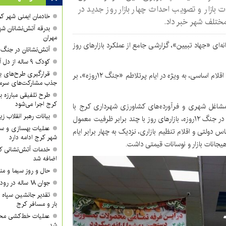
ت بازار و تصویب احداث چهار بازار روز جدید در
خادمان ایمنی شهر کر
ختلف شهر خبر داد.
بدرقه آتش‌نشانان شه
مهران
ای «جهاد تبیین»، گزارشی جامع از عملکرد بازارهای روز
آتش‌نشانان در جنگ ر
کودک ۹ ساله از دل آتش بیرون کشیده شد
قرارگیری طرح‌های بزر
وی با اشاره به نقش حیاتی این مراکز در مدیریت بازار و تامین اقلام اساسی، به ویژه در ایام پرتلاطم «جنگ ۱۲روزه»، بر
جذب مشارکت‌های سرمای
طرح تلفیقی مبارزه ب
کرج اجرا می‌شود
مشاغل شهری و فرآورده‌های کشاورزی شهرداری کرج با
بیانات رهبر انقلاب
بازخوانی شرایط خاص حاکم بر بازار در بازه مذکور، اظهار داشت: در جنگ ۱۲روزه، بازارهای روز با چند برابر ظرفیت معمول
عملیات بهسازی و سا
 دولتی و اقلام تنظیم بازاری، نزدیک به چهار برابر ایام
شهر کرج ادامه دارد
جانات بازار و نوسانات قیمتی داشت.
خدمات آتش‌نشانی کر
اضافه شد
حال و روز سیما و من
جوان ۱۸ ساله در رودخانه روستای گوراب غرق شد
تقدیر جانشین سپاه ا
بار و مسافر کرج
عملیات خط‌کشی محور
شد