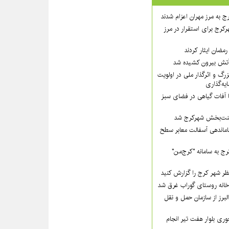
ج به مرز مهران اعزام شدند
رکرج برای استقرار در مرز
مضان ایثار کردند
گ و اثرگذار ملی در اولویت‌
ه‌گذاری
ا آفات گیاهی در فضای سبز
 زینت‌بخش شهرکرج شد
ماندهی آسفالت معابر سطح
ج به سامانه "کرج‌من"
ظر شهر کرج را گزارش کنید
لبرز از سازمان حمل و نقل
ی بلوار هفت تیر انجام