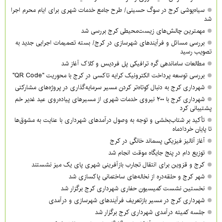
سیاه‌پوشی کرج در سوگ حسینی/ طرح جامع خدمات شهری برای ایام محرم اجرا
شد
مهمترین چالش‌های زیست‌محیطی کرج بررسی شد
بررسی مسائل و فرآیندهای شهرسازی در کرج/ بسته تصمیمات اجرایی جدید به
تصویب رسید
مطالعات ساماندهی گره ترافیکی پل فردیس و کلاک آغاز شد
بررسی توسعه پرداخت الکترونیک کرایه تاکسی در کرج با محوریت "QR Code"
شهرداری کرج به دنبال کوتاه‌تر کردن مسیر سرمایه‌گذاری در پروژه‌های مشارکتی
شهرداری کرج با ۲۰۰ نیروی خدمات شهری از مسیرهای پیاده‌روی عید غدیر خم
پشتیبانی کرد
تأکید بر شتاب‌بخشی و توجه به وصول درآمدهای شهرداری با عنایت به مشوق‌ها
تا پایان خردادماه
آغاز آنالیز فیزیکی پسماند خانگی در کرج
توزیع دام در پنج جایگاه موقت انجام شد
کرج و قزوین برای انتقال تجارب بازآفرینی شهری پای یک میز نشستند
شهر کرج و حلقه‌دره از نخاله‌های ساختمانی پاکسازی شد
نخستین نشست کمیسیون حفاری شهرداری کرج برگزار شد
شهرداری کرج در مسیر بازتعریف فرآیندهای شهرسازی و درآمدی
جلسه کمیته درآمدی شهرداری کرج برگزار شد