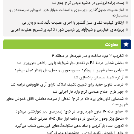
بساط پرنده‌فروشان در حاشیه میدان کرج جمع شد
آغاز عملیات جدول‌گذاری، زیرسازی و آسفالت خیابان‌های شهیدان علی‌محمدی و
مسیب‌زاده
ارتقای کیفیت فضای سبز گلشهر با اجرای عملیات نگهداشت و به‌زراعی
پروژه‌های خوارزمی و شیخ‌آباد زیر ذره‌بین شورا/ تأکید بر تسریع عملیات اجرایی
معاونت
تخریب ۳ مورد ساخت و ساز غیرمجاز در منطقه ۴
بخش شمالی عرشهٔ B1 در تقاطع بلوار شیخ‌آباد با ریل راه‌آهن بتن‌ریزی شد
طراحی معابر شهری با رویکرد انسان‌محوری و حمل‌ونقل پایدار دنبال می‌شود
آزادراه شهید سلیمانی پاکسازی شد
فرصت قانونی جدید برای تعیین تکلیف املاک دارای آرای قلع‌وقمع فراهم شد
چهار طرح اصلاح هندسی کرج وارد فاز اجرایی شد
شناسایی کانون‌های پرحادثه در کرج/ تخطی از سرعت مطمئن، قاتل خاموش معابر
شهری‌ست
اجرای ماده ۱۱۰ قانون شهرداری‌ها در کرج/ زمین‌های بایر دیوارکشی می‌شود
مناطق برتر وصول درآمدی در دو ماهه اول سال ۱۴۰۵ معرفی شدند
تدوین اسناد بازآفرینی و ساماندهی سکونت‌گاه‌های غیررسمی شتاب می‌گیرد
خانه را خاموش نکنید انرژی را هوشمندانه مصرف کنید