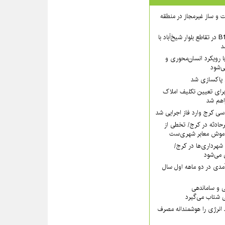
 ساخت و ساز غیرمجاز در منطقه
بخش شمالی عرشهٔ B1 در تقاطع بلوار شیخ‌آباد با
د
 رویکرد انسان‌محوری و
ی‌شود
ی پاکسازی شد
رای تعیین تکلیف املاک
اهم شد
سی کرج وارد فاز اجرایی شد
رحادثه در کرج/ تخطی از
موش معابر شهری‌ست
ه ۱۱۰ قانون شهرداری‌ها در کرج/
 می‌شود
مدی در دو ماهه اول سال
ی و ساماندهی
 شتاب می‌گیرد
 انرژی را هوشمندانه مصرف