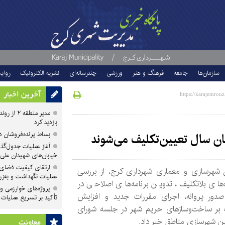
سازمان‌ها
جامعه
فرهنگ و هنر
ورزشی
چندرسانه‌ای
نشریه الکترونیک
روای
آخرین اخبار
مدیر منطقه
بازدید کرد
بساط پرنده‌فروشان 
ان سال تعیین‌تکلیف می‌شوند
آغاز عملیات جدول‌گذ
خیابان‌های شهیدان علی
ارتقای کیفیت فضای 
 شهرسازی و معماری شهرداری کرج، از بررسی
عملیات نگهداشت و به‌زر
‌های بلاتکلیف، تدوین برنامه‌های اصلاحی در
پروژه‌های خوارزمی و ش
صدور پروانه، اجرای مقررات جدید و افزایش
تأکید بر تسریع عملیات
 بر ساخت‌وسازهای حریم شهر در جلسه شورای
ن شهرسازی مناطق خبر داد.
معاونت