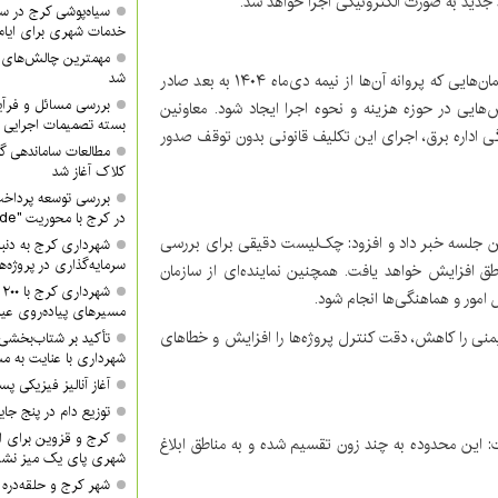
 جدید به صورت الکترونیکی اجرا خواهد شد.
سیاه‌پوشی کرج در 
خدمات شهری برای ایام
مهمترین چالش‌های
شد
وی درباره ابلاغ اخیر دولت برای نصب پنل خورشیدی در ساختمان‌هایی که پروانه آن‌ها از نیمه دی‌ماه ۱۴۰۴ به بعد صادر
بررسی مسائل و فرآی
‌هایی در حوزه هزینه و نحوه اجرا ایجاد شود. معاونین
بسته تصمیمات اجرایی 
گی اداره برق، اجرای این تکلیف قانونی بدون توقف صدور
مطالعات ساماندهی گ
کلاک آغاز شد
بررسی توسعه پرداخت
در کرج با محوریت "QR Code"
ین جلسه خبر داد و افزود: چک‌لیست دقیقی برای بررسی
شهرداری کرج به دنبا
سرمایه‌گذاری در پروژه‌
ق افزایش خواهد یافت. همچنین نماینده‌ای از سازمان
ش
مور و هماهنگی‌ها انجام شود.
مسیرهای پیاده‌روی عید
یمنی را کاهش، دقت کنترل پروژه‌ها را افزایش و خطاهای
تأکید بر شتاب‌بخشی
شهرداری با عنایت به مش
آغاز آنالیز فیزیکی پ
توزیع دام در پنج جا
کرج و قزوین برای ان
 این محدوده به چند زون تقسیم شده و به مناطق ابلاغ
شهری پای یک میز نشس
شهر کرج و حلقه‌دره ا