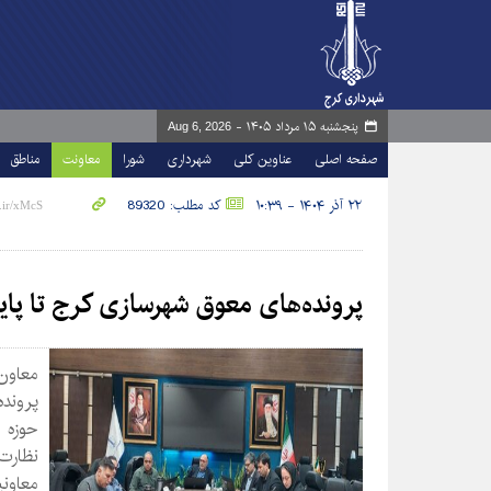
پنجشنبه ۱۵ مرداد ۱۴۰۵ -
Aug 6, 2026
صفحه اصلی
عناوین کلی
شهرداری
شورا
معاونت
مناطق
۲۲ آذر ۱۴۰۴ - ۱۰:۳۹
کد مطلب: 89320
پرونده‌های معوق شهرسازی کرج تا پای
معاون
پرونده
حوزه 
نظارت
معاونی