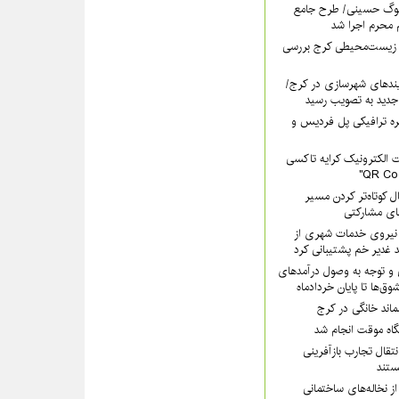
سوگ حسینی/ طرح جامع
 محرم اجرا شد
 زیست‌محیطی کرج بررسی
ندهای شهرسازی در کرج/
جدید به تصویب رسید
ره ترافیکی پل فردیس و
 الکترونیک کرایه تاکسی
ل کوتاه‌تر کردن مسیر
های مشارکتی
هرداری کرج با ۲۰۰ نیروی خدمات شهری از
 غدیر خم پشتیبانی کرد
 و توجه به وصول درآمدهای
وق‌ها تا پایان خردادماه
سماند خانگی در کرج
یگاه موقت انجام شد
تقال تجارب بازآفرینی
تند
ز نخاله‌های ساختمانی