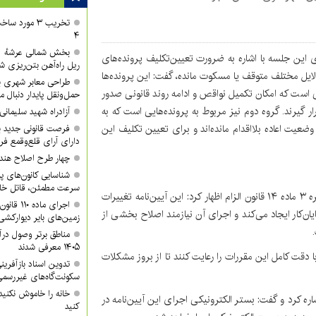
تخریب ۳ مورد
۴
ای این جلسه با اشاره به ضرورت تعیین‌تکلیف پرونده‌های
ریل راه‌آهن بتن‌ریزی ش
ر پایان‌کار آن‌ها از سال ۱۳۸۸ تاکنون به دلایل مختلف متوقف یا مسکوت مانده، گفت: این پرونده‌ها
طراحی معابر شهری با
 است که امکان تکمیل نواقص و ادامه روند قانونی صدور
حمل‌ونقل پایدار دنبال م
رار گیرند. گروه دوم نیز مربوط به پرونده‌هایی است که به
آزادراه شهید سلیمان
یت اعاده بلااقدام مانده‌اند و برای تعیین تکلیف این
فرصت قانونی جدید ب
دارای آرای قلع‌وقمع فر
چهار طرح اصلاح هند
شناسایی کانون‌های پ
سرعت مطمئن، قاتل خا
معاون شهرسازی شهرداری کرج با اشاره به ابلاغ آیین‌نامه تبصره ۳ ماده ۱۴ قانون الزام اظهار کرد: این آیین‌نامه تغییرات
اجرای ماد
ان‌کار ایجاد می‌کند و اجرای آن نیازمند اصلاح بخشی از
زمین‌های بایر دیوارکشی
مناطق برتر وصول درآ
۱۴۰۵ معرفی شدند
ا دقت کامل این مقررات را رعایت کنند تا از بروز مشکلات
تدوین اسناد بازآفرین
سکونت‌گاه‌های غیررسمی
خانه را خاموش نکنید
 کرد و گفت: بستر الکترونیکی اجرای این آیین‌نامه در
کنید