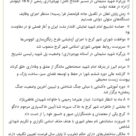
بزرگراه شهید سلیمانی در مسیر افتتاح کامل/ بهره‌برداری رسمی از 18.6 کیلومتر
آزادراه در هفته دولت
زمان پایان تعلل در تکمیل جاده قزلحصار فرا رسیده/ منتظر اجرای وظایف
دستگاه‌های متولی دولتی هستیم
حماسه تشییع امام شهید نمایش اقتدار ملت ایران و آغاز فصلی نو در مقاومت
بود
موافقت شورای شهر کرج با اجرای آزمایشی طرح رایگان‌سازی اتوبوس‌ها
سرپرست روابط عمومی شورای اسلامی شهر کرج منصوب شد
بزرگراه شهید سلیمانی در آستانه بهره‌برداری/ وضعیت پل شهید رئیسی تشریح
شد
مردم البرز در بدرقه امام شهید صحنه‌هایی ماندگار از عشق و وفاداری خلق کردند
کارنامه عالی دوره ششم شورا در حفظ و توسعه فضای سبز، ساخت پارک و
پیوست زیست محیطی
دوره آموزشی «آشنایی با مبانی جنگ شناختی و تبیین آخرین وضعیت جنگ
رمضان» برگزار شد
۸ ماه به انتظار شهادت/ دیدار علیرضا رحیمی با خانواده شهیدان فاطمی‌نژاد
بخشی از خاطرات شهر کرج به خاک سپرده شد/آیین خاکسپاری مرحوم دادگو
کرج یکی از معتمدان و خدمتگزاران صبور و دلسوز خود را از دست داد
ضرورت ساماندهی نام‌ معابر شهری با هدف حذف اسامی تکراری و تکریم شهدای
شاخص
مالکان ساختمان‌های دارای حکم تخریب تا پایان سال فرصت تعیین تکلیف دارند