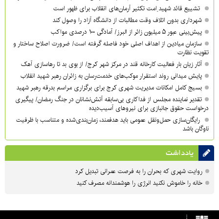
تشییع قائد شهید ِامت تکثیر آرمان‌های انقلاب برای ظهور است
شهرداری بدون اتلاف وقت مطالبات از دانشگاه آزاد را وصول کند
پیش‌بینی عبور ۵ میلیون زائر از البرز/ آمادگی ۱۰۰ درصدی مواکب
سازمان میادین از اهداف اصلی خود فاصله گرفته است/ ضرورت اصلاح ساختار و
تقویت نظارت
آثار زیان بار فعالیت کارخانه قند در مرکز شهر کرج/ از بوی بد تا رهاسازی آهک
پایش میدانی روند استقرار موکب‌های خدمت‌رسان به زائران رهبر شهید انقلاب
بسیج کامل امکانات مدیریت شهری کرج برای برگزاری مراسم بدرقه رهبر شهید
تقدیر نماینده مجلس از فداکاری بی‌سابقه آتش‌نشانان در جنگ رمضان/ پیگیری
درخواست حقوق جانبازی برای نیروهای آسیب‌دیده
رایگان‌سازی حمل‌ونقل عمومی باید هدفمند، زمان‌بندی‌شده و متناسب با ظرفیت
ناوگان باشد
یادداشت
روایت شهری که بحران را به فرصت عمرانی تبدیل کرد
خانه را خاموش نکنید انرژی را هوشمندانه مصرف کنید