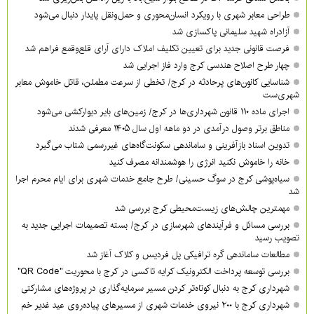
طراحی معابر شهری با رویکرد انسان‌محوری و حمل‌ونقل پایدار دنبال می‌شود
آزادراه شهید سلیمانی پاکسازی شد
فرصت قانونی جدید برای تعیین تکلیف املاک دارای آرای قلع‌وقمع فراهم شد
چهار طرح اصلاح هندسی کرج وارد فاز اجرایی شد
شناسایی کانون‌های پرحادثه در کرج/ تخطی از سرعت مطمئن، قاتل خاموش معابر
شهری‌ست
اجرای ماده ۱۱۰ قانون شهرداری‌ها در کرج/ زمین‌های بایر دیوارکشی می‌شود
مناطق برتر وصول درآمدی در دو ماهه اول سال ۱۴۰۵ معرفی شدند
تدوین اسناد بازآفرینی و ساماندهی سکونت‌گاه‌های غیررسمی شتاب می‌گیرد
خانه را خاموش نکنید انرژی را هوشمندانه مصرف کنید
سیاه‌پوشی کرج در سوگ حسینی/ طرح جامع خدمات شهری برای ایام محرم اجرا
شد
مهمترین چالش‌های زیست‌محیطی کرج بررسی شد
بررسی مسائل و فرآیندهای شهرسازی در کرج/ بسته تصمیمات اجرایی جدید به
تصویب رسید
مطالعات ساماندهی گره ترافیکی پل فردیس و کلاک آغاز شد
بررسی توسعه پرداخت الکترونیک کرایه تاکسی در کرج با محوریت "QR Code"
شهرداری کرج به دنبال کوتاه‌تر کردن مسیر سرمایه‌گذاری در پروژه‌های مشارکتی
شهرداری کرج با ۲۰۰ نیروی خدمات شهری از مسیرهای پیاده‌روی عید غدیر خم