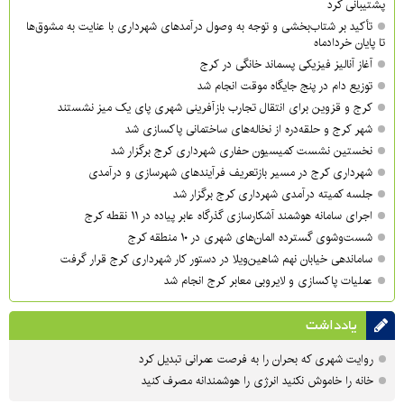
پشتیبانی کرد
تأکید بر شتاب‌بخشی و توجه به وصول درآمدهای شهرداری با عنایت به مشوق‌ها
تا پایان خردادماه
آغاز آنالیز فیزیکی پسماند خانگی در کرج
توزیع دام در پنج جایگاه موقت انجام شد
کرج و قزوین برای انتقال تجارب بازآفرینی شهری پای یک میز نشستند
شهر کرج و حلقه‌دره از نخاله‌های ساختمانی پاکسازی شد
نخستین نشست کمیسیون حفاری شهرداری کرج برگزار شد
شهرداری کرج در مسیر بازتعریف فرآیندهای شهرسازی و درآمدی
جلسه کمیته درآمدی شهرداری کرج برگزار شد
اجرای سامانه هوشمند آشکارسازی گذرگاه عابر پیاده در ۱۱ نقطه کرج
شست‌وشوی گسترده المان‌های شهری در ۱۰ منطقه کرج
ساماندهی خیابان نهم شاهین‌ویلا در دستور کار شهرداری کرج قرار گرفت
عملیات پاکسازی و لایروبی معابر کرج انجام شد
یادداشت
روایت شهری که بحران را به فرصت عمرانی تبدیل کرد
خانه را خاموش نکنید انرژی را هوشمندانه مصرف کنید