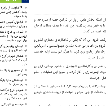
۱۹ کیلومتر از آزادر
رفت/ کاهش زمان سفر ا
به ۱۰ دقیقه
بیان اینکه بخش‌هایی از پل بر اثر این حمله از سازه جدا و
فراخوان کمپین «شه
ا به خطر بیندازد، گفت: این اقدام با هدف صیانت از جان
روایتی از حقیقت، برای 
ه انجام می‌گیرد.
شهرداری کرج با تمام 
اربعین می‌رود/ از خدمت
کیانی با اشاره به حمله‌ای که از سوی دشمن به این پل انجام گرفت، افزود: پل b1 که یکی از شاهکارهای معماری کشور و
برای جبهه مقاومت
 فروردین‌ماه، در پی حمله دشمن صهیونیستی ـ آمریکایی
فرصتی ویژه برای کرب
ثبت‌نام کاروان زمینی ار
خم‌های زیادی وارد کرد، اما هرگز نتوانست اراده خدمت،
هشدار شهردار کرج ن
متزلزل سازد.
آب «کلاک»/ تهدیدی جد
شهر
، عمرانی و کارشناسی شهرداری با حضور میدانی، ارزیابی
در مسیری به یاد ماند
ات ایمن‌سازی را آغاز کردند و امروز این عملیات با تمام
رهبر شهید
 حال اجراست.
فرماندهان جدید پایگ
بسیج معرفی شدند
 یک تعرض ناجوانمردانه را بر پیکر خود دارد، اما همزمان به نمادی از
شهردار کرج درگذشت
ای حفاظت از جان مردم و صیانت از زیرساخت‌های حیاتی
شهر» را تسلیت گفت/«
تجربه و سادگی بود
موکب‌های شهرداری کر