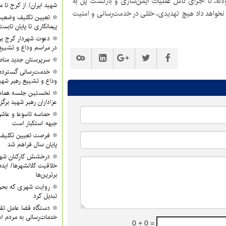
نه، تا اجرای کامل عملیات ایمن‌سازی و بازگشت پل به
شهید ایران/ از کرج تا م
ازه نخواهد داد هیچ تهدیدی، خللی در خدمت‌رسانی و امنیت
تعیین تکلیف وضعیت
پیمانکاری تا پایان تابس
دعوت شهردار کرج ب
در مراسم وداع و تشییع
سرپرستان جدید مناطق ۳ و ۴ معرفی 
خدمت‌رسانی گسترده
وداع و تشییع رهبر شهی
نخستین جلسه هماه
عزاداران رهبر شهید برگز
حماسه تاسوعا و عاشور
جبهه استکبار است
فرصت تعیین تکلیف آ
پایان سال فراهم شد
درخشش کارکنان شهر
خلاقیت کلانشهرها/ ایده 
برترین‌ها
روایت شهری که بحرا
تبدیل کرد
دستگاه قضا عامل تق
خدمات‌رسانی به مردم 
0 + 0 =