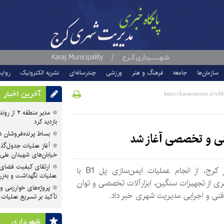
سازمان‌ها
جامعه
فرهنگ و هنر
ورزشی
چندرسانه‌ای
نشریه الکترونیک
روای
آخرین اخبار
مدیر منطقه
بازدید کرد
بساط پرنده‌فروشان 
آغاز عملیات جدول‌گذ
خیابان‌های شهیدان علی
ارتقای کیفیت فضای 
شهردار کرج، از انجام عملیات ایمن‌سازی پل B1 با
عملیات نگهداشت و به‌زر
یری از تجهیزات سنگین، ابزارآلات تخصصی و توان
پروژه‌های خوارزمی و ش
نی و اجرایی مدیریت شهری خبر داد.
تأکید بر تسریع عملیات
شهرداری