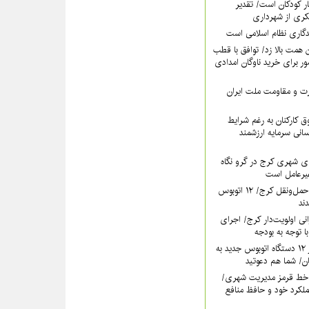
ر کودکان است/ تقدیر
کری از شهرداری
دگاری نظام اسلامی است
همت بالا زد/ توافق با قطب
 برای خرید ناوگان امدادی
عزت و مقاومت ملت ایران
 کارکنان به رغم شرایط
سانی سرمایه ارزشمند
ی شهری کرج در گرو نگاه
غیرعامل است
خون تازه در رگ‌های حمل‌ونقل کرج/ ۱۲ اتوبوس
نی اولویت‌دار کرج/ اجرای
ا توجه به بودجه
فردا؛ آیین رونمایی از ۱۲ دستگاه اتوبوس جدید به
خط قرمز مدیریت شهری‌/
ملکرد خود و حافظ منافع