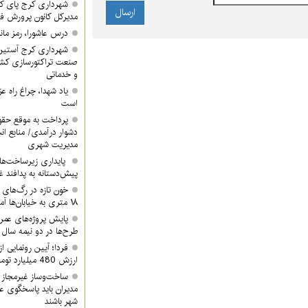
شهرداری کرج پای کا
مدیرکل کانون پرورش ف
درس عاشورا، رمز مان
شهرداری کرج آستین 
صنعت تراکتورسازی کشور
و خدماتی
یاد شهدا، چراغ راه 
است
پرداخت به موقع حقوق
دشوار درآمدی/ منابع ان
مدیریت شهری
پایداری زیرساخت‌ها
پیش‌دستانه به پدافند 
۱۸ متری به خیابان‌ها آمدند
پایش پروژه‌های عمرا
طرح‌ها در دو نیمه سال ب
ارزش 480 میلیارد تومان/ شما هم دعوتید
ساخت‌وساز غیرمجاز 
مدیران باید پاسخگوی ع
شهر باشند