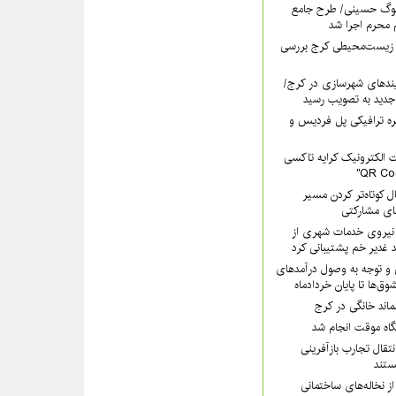
سوگ حسینی/ طرح جامع
 محرم اجرا شد
 زیست‌محیطی کرج بررسی
ندهای شهرسازی در کرج/
جدید به تصویب رسید
ره ترافیکی پل فردیس و
 الکترونیک کرایه تاکسی
ل کوتاه‌تر کردن مسیر
های مشارکتی
هرداری کرج با ۲۰۰ نیروی خدمات شهری از
 غدیر خم پشتیبانی کرد
 و توجه به وصول درآمدهای
وق‌ها تا پایان خردادماه
سماند خانگی در کرج
یگاه موقت انجام شد
تقال تجارب بازآفرینی
تند
ز نخاله‌های ساختمانی