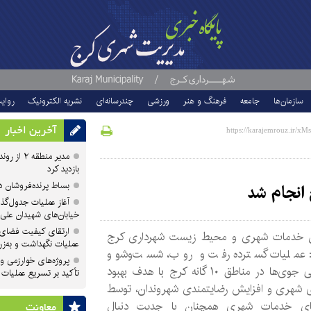
سازمان‌ها
جامعه
فرهنگ و هنر
ورزشی
چندرسانه‌ای
نشریه الکترونیک
روای
آخرین اخبار
مدیر منطقه
بازدید کرد
بساط پرنده‌فروشان 
 انجام شد
آغاز عملیات جدول‌گذ
خیابان‌های شهیدان علی
ارتقای کیفیت فضای 
 خدمات شهری و محیط زیست شهرداری کرج
عملیات نگهداشت و به‌زر
عملیات گسترده رفت‌ و روب، شست‌وشو و
پروژه‌های خوارزمی و ش
لایروبی جوی‌ها در مناطق ۱۰ گانه کرج با هدف بهبود
تأکید بر تسریع عملیات
 شهری و افزایش رضایتمندی شهروندان، توسط
ای خدمات شهری همچنان با جدیت دنبال
معاونت