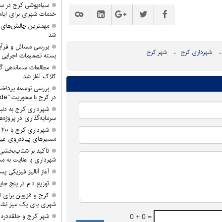
سیاه‌پوشی کرج در 
خدمات شهری برای ایام
مهمترین چالش‌های
شد
بررسی مسائل و فرآی
شهرداری کرج
شهر کرج
بسته تصمیمات اجرایی 
مطالعات ساماندهی گ
کلاک آغاز شد
بررسی توسعه پرداخت
در کرج با محوریت "QR Code"
شهرداری کرج به دنبا
سرمایه‌گذاری در پروژه‌
ش
مسیرهای پیاده‌روی عید
تأکید بر شتاب‌بخشی
شهرداری با عنایت به مش
آغاز آنالیز فیزیکی پ
توزیع دام در پنج جا
کرج و قزوین برای ان
شهری پای یک میز نشس
شهر کرج و حلقه‌دره ا
0 + 0 =