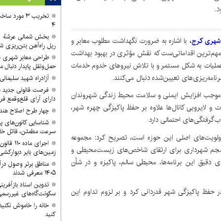
.
تخریب ۳ مورد
۴
شهری کرج
،
با اشاره به ضرورت نگهداشت مطلوب معابر و
ریل راه‌آهن بتن‌ریزی ش
مهم‌ترین اقداماتی‌ست که نقش مؤثری در بهبود بهداشت
طراحی معابر شهری با
 عملیات به شکل مستمر و با تلاش نیروهای خدوم خدمات
حمل‌ونقل پایدار دنبال م
امه‌ریزی‌های تعیین‌شده دنبال می‌کنند.
آزادراه شهید سلیمان
فرصت قانونی جدید ب
ی موجب افزایش ایمنی و سلامت محیط زندگی شهروندان
دارای آرای قلع‌وقمع فر
و لایروبی کانال‌ها علاوه بر حفظ پاکیزگی چهره شهر،
چهار طرح اصلاح هند
رفتگی‌های احتمالی دارد.
شناسایی کانون‌های پ
سرعت مطمئن، قاتل خا
اولویت‌های اصلی این حوزه است، تصریح کرد: مجموعه
اجرای ماد
 منسجم شهرداری برای ارتقای شاخص‌های زیست‌محیطی و
زمین‌های بایر دیوارکشی
دقیق این برنامه‌ها، محیطی سالم، پاکیزه و در شأن
مناطق برتر وصول درآ
۱۴۰۵ معرفی شدند
تدوین اسناد بازآفرین
حفظ پاکیزگی شهر قدردانی کرد و بر لزوم تداوم این
سکونت‌گاه‌های غیررسمی
خانه را خاموش نکنید
کنید