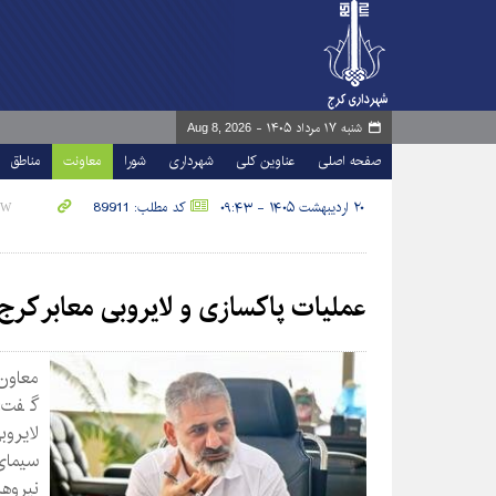
شنبه ۱۷ مرداد ۱۴۰۵ -
Aug 8, 2026
صفحه اصلی
عناوین کلی
شهرداری
شورا
معاونت
مناطق
۲۰ اردیبهشت ۱۴۰۵ - ۰۹:۴۳
کد مطلب: 89911
عملیات پاکسازی و لایروبی معابر کرج
معاون
گفت: 
سیمای
نیروه