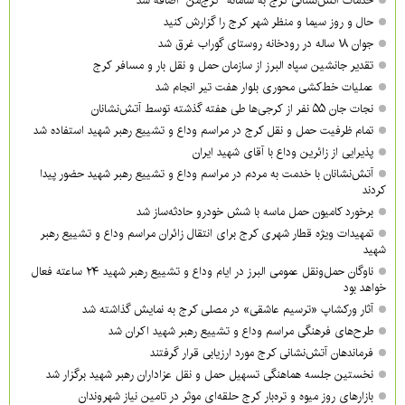
خدمات آتش‌نشانی کرج به سامانه "کرج‌من" اضافه شد
حال و روز سیما و منظر شهر کرج را گزارش کنید
جوان ۱۸ ساله در رودخانه روستای گوراب غرق شد
تقدیر جانشین سپاه البرز از سازمان حمل و نقل بار و مسافر کرج
عملیات خط‌کشی محوری بلوار هفت تیر انجام شد
نجات جان ۵۵ نفر از کرجی‌ها طی هفته گذشته توسط آتش‌نشانان
تمام ظرفیت حمل و نقل کرج در مراسم وداع و تشییع رهبر شهید استفاده شد
پذیرایی از زائرین وداع با آقای شهید ایران
آتش‌نشانان با خدمت به مردم در مراسم وداع و تشییع رهبر شهید حضور پیدا
کردند
برخورد کامیون حمل ماسه با شش خودرو حادثه‌ساز شد
تمهیدات ویژه قطار شهری کرج برای انتقال زائران مراسم وداع و تشییع رهبر
شهید
ناوگان حمل‌ونقل عمومی البرز در ایام وداع و تشییع رهبر شهید ۲۴ ساعته فعال
خواهد بود
آثار ورکشاپ «ترسیم عاشقی» در مصلی کرج به نمایش گذاشته شد
طرح‌های فرهنگی مراسم وداع و تشییع رهبر شهید اکران شد
فرماندهان آتش‌نشانی کرج مورد ارزیابی قرار گرفتند
نخستین جلسه هماهنگی تسهیل حمل و نقل عزاداران رهبر شهید برگزار شد
بازارهای روز میوه و تره‌بار کرج حلقه‌ای موثر در تامین نیاز شهروندان