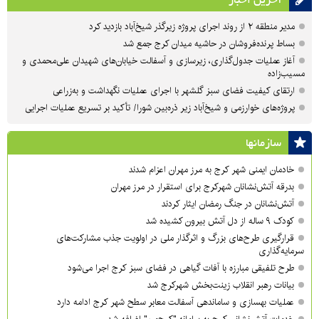
آخرین اخبار
مدیر منطقه ۲ از روند اجرای پروژه زیرگذر شیخ‌آباد بازدید کرد
بساط پرنده‌فروشان در حاشیه میدان کرج جمع شد
آغاز عملیات جدول‌گذاری، زیرسازی و آسفالت خیابان‌های شهیدان علی‌محمدی و
مسیب‌زاده
ارتقای کیفیت فضای سبز گلشهر با اجرای عملیات نگهداشت و به‌زراعی
پروژه‌های خوارزمی و شیخ‌آباد زیر ذره‌بین شورا/ تأکید بر تسریع عملیات اجرایی
سازمان‎ها
خادمان ایمنی شهر کرج به مرز مهران اعزام شدند
بدرقه آتش‌نشانان شهرکرج برای استقرار در مرز مهران
آتش‌نشانان در جنگ رمضان ایثار کردند
کودک ۹ ساله از دل آتش بیرون کشیده شد
قرارگیری طرح‌های بزرگ و اثرگذار ملی در اولویت‌ جذب مشارکت‌های
سرمایه‌گذاری
طرح تلفیقی مبارزه با آفات گیاهی در فضای سبز کرج اجرا می‌شود
بیانات رهبر انقلاب زینت‌بخش شهرکرج شد
عملیات بهسازی و ساماندهی آسفالت معابر سطح شهر کرج ادامه دارد