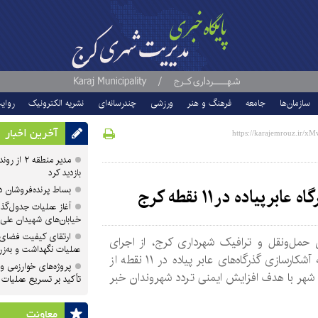
سازمان‌ها
جامعه
فرهنگ و هنر
ورزشی
چندرسانه‌ای
نشریه الکترونیک
روای
آخرین اخبار
مدیر منطقه
بازدید کرد
بساط پرنده‌فروشان 
یاده در ۱۱ نقطه کرج
آغاز عملیات جدول‌گذ
خیابان‌های شهیدان علی
ارتقای کیفیت فضای 
 حمل‌ونقل و ترافیک شهرداری کرج، از اجرای
عملیات نگهداشت و به‌زر
سامانه آشکارسازی گذرگاه‌های عابر پیاده در ۱۱ نقطه از
پروژه‌های خوارزمی و ش
هر با هدف افزایش ایمنی تردد شهروندان خبر
تأکید بر تسریع عملیات
معاونت