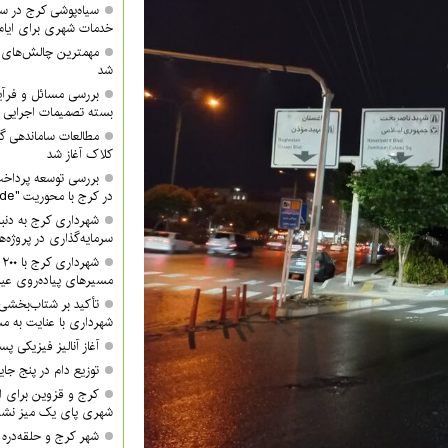
سیاه‌پوشی کرج در 
خدمات شهری برای ایام
مهمترین چالش‌های
شد
بررسی مسائل و فرآی
بسته تصمیمات اجرایی 
مطالعات ساماندهی گ
کلاک آغاز شد
بررسی توسعه پرداخت
در کرج با محوریت "QR Code"
شهرداری کرج به دنبا
سرمایه‌گذاری در پروژه‌
ش
مسیرهای پیاده‌روی عید
تأکید بر شتاب‌بخشی
شهرداری با عنایت به مش
آغاز آنالیز فیزیکی پ
توزیع دام در پنج جا
کرج و قزوین برای ان
شهری پای یک میز نشس
شهر کرج و حلقه‌دره ا