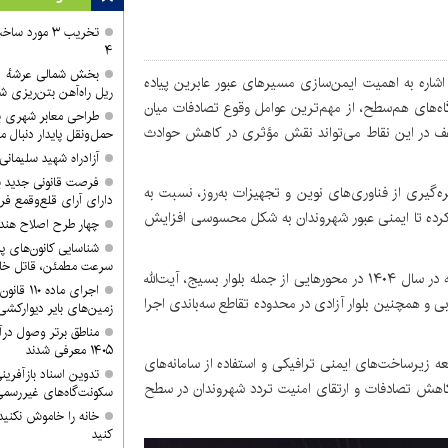
تخریب ۳ مورد
۴
 اشاره به اهمیت ایمن‌سازی مسیرهای عبور عابرین پیاده
ریل راه‌آهن بتن‌ریزی ش
گاه‌های هم‌سطح، از مهم‌ترین عوامل وقوع تصادفات میان
طراحی معابر شهری با
ضاعف در این نقاط می‌تواند نقش مؤثری در کاهش حوادث
حمل‌ونقل پایدار دنبال م
آزادراه شهید سلیمان
فرصت قانونی جدید ب
ه‌گیری از فناوری‌های نوین و تجهیزات به‌روز، نسبت به
دارای آرای قلع‌وقمع فر
م کرده تا ایمنی عبور شهروندان به شکل محسوسی افزایش
چهار طرح اصلاح هند
شناسایی کانون‌های پ
سرعت مطمئن، قاتل خا
وی با اشاره به محل اجرای این پروژه تصریح کرد: این سامانه در سال ۱۴۰۴ در محورهایی از جمله بلوار بسیج، آیت‌الله
اجرای ماد
 و همچنین بلوار آزادی در محدوده تقاطع سه‌باندی اجرا
زمین‌های بایر دیوارکشی
مناطق برتر وصول درآ
۱۴۰۵ معرفی شدند
 زیرساخت‌های ایمنی ترافیکی و استفاده از سامانه‌های
تدوین اسناد بازآفرین
اهش تصادفات و ارتقای امنیت تردد شهروندان در سطح
سکونت‌گاه‌های غیررسمی
خانه را خاموش نکنید
کنید