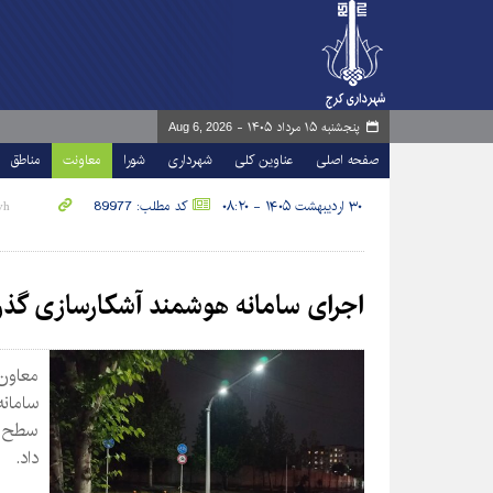
پنجشنبه ۱۵ مرداد ۱۴۰۵ -
Aug 6, 2026
صفحه اصلی
عناوین کلی
شهرداری
شورا
معاونت
مناطق
۳۰ اردیبهشت ۱۴۰۵ - ۰۸:۲۰
کد مطلب: 89977
اجرای سامانه هوشمند آشکارسازی گذرگاه عابر پ
معاون
سطح ش
داد.