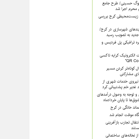
سوگ حسینی/ طرح جامع
 محرم اجرا شد
 زیست‌محیطی کرج بررسی
ندهای شهرسازی در کرج/
جدید به تصویب رسید
ره ترافیکی پل فردیس و
 الکترونیک کرایه تاکسی
ل کوتاه‌تر کردن مسیر
های مشارکتی
هرداری کرج با ۲۰۰ نیروی خدمات شهری از
 غدیر خم پشتیبانی کرد
 و توجه به وصول درآمدهای
وق‌ها تا پایان خردادماه
سماند خانگی در کرج
یگاه موقت انجام شد
تقال تجارب بازآفرینی
تند
ز نخاله‌های ساختمانی