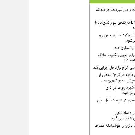
 ساخت و ساز غیرمجاز در منطقه
بخش شمالی عرشهٔ B1 در تقاطع بلوار شیخ‌آباد با
د
 رویکرد انسان‌محوری و
ی‌شود
ی پاکسازی شد
رای تعیین تکلیف املاک
اهم شد
سی کرج وارد فاز اجرایی شد
رحادثه در کرج/ تخطی از
موش معابر شهری‌ست
ه ۱۱۰ قانون شهرداری‌ها در کرج/
 می‌شود
مدی در دو ماهه اول سال
ی و ساماندهی
 شتاب می‌گیرد
 انرژی را هوشمندانه مصرف