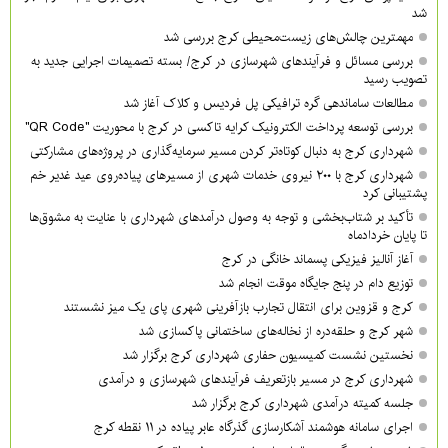
شد
مهمترین چالش‌های زیست‌محیطی کرج بررسی شد
بررسی مسائل و فرآیندهای شهرسازی در کرج/ بسته تصمیمات اجرایی جدید به
تصویب رسید
مطالعات ساماندهی گره ترافیکی پل فردیس و کلاک آغاز شد
بررسی توسعه پرداخت الکترونیک کرایه تاکسی در کرج با محوریت "QR Code"
شهرداری کرج به دنبال کوتاه‌تر کردن مسیر سرمایه‌گذاری در پروژه‌های مشارکتی
شهرداری کرج با ۲۰۰ نیروی خدمات شهری از مسیرهای پیاده‌روی عید غدیر خم
پشتیبانی کرد
تأکید بر شتاب‌بخشی و توجه به وصول درآمدهای شهرداری با عنایت به مشوق‌ها
تا پایان خردادماه
آغاز آنالیز فیزیکی پسماند خانگی در کرج
توزیع دام در پنج جایگاه موقت انجام شد
کرج و قزوین برای انتقال تجارب بازآفرینی شهری پای یک میز نشستند
شهر کرج و حلقه‌دره از نخاله‌های ساختمانی پاکسازی شد
نخستین نشست کمیسیون حفاری شهرداری کرج برگزار شد
شهرداری کرج در مسیر بازتعریف فرآیندهای شهرسازی و درآمدی
جلسه کمیته درآمدی شهرداری کرج برگزار شد
اجرای سامانه هوشمند آشکارسازی گذرگاه عابر پیاده در ۱۱ نقطه کرج