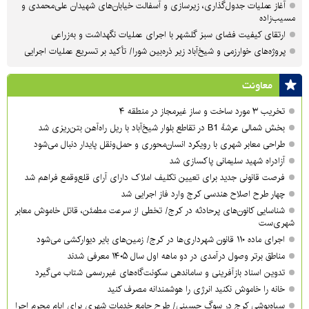
آغاز عملیات جدول‌گذاری، زیرسازی و آسفالت خیابان‌های شهیدان علی‌محمدی و
مسیب‌زاده
ارتقای کیفیت فضای سبز گلشهر با اجرای عملیات نگهداشت و به‌زراعی
پروژه‌های خوارزمی و شیخ‌آباد زیر ذره‌بین شورا/ تأکید بر تسریع عملیات اجرایی
معاونت
تخریب ۳ مورد ساخت و ساز غیرمجاز در منطقه ۴
بخش شمالی عرشهٔ B1 در تقاطع بلوار شیخ‌آباد با ریل راه‌آهن بتن‌ریزی شد
طراحی معابر شهری با رویکرد انسان‌محوری و حمل‌ونقل پایدار دنبال می‌شود
آزادراه شهید سلیمانی پاکسازی شد
فرصت قانونی جدید برای تعیین تکلیف املاک دارای آرای قلع‌وقمع فراهم شد
چهار طرح اصلاح هندسی کرج وارد فاز اجرایی شد
شناسایی کانون‌های پرحادثه در کرج/ تخطی از سرعت مطمئن، قاتل خاموش معابر
شهری‌ست
اجرای ماده ۱۱۰ قانون شهرداری‌ها در کرج/ زمین‌های بایر دیوارکشی می‌شود
مناطق برتر وصول درآمدی در دو ماهه اول سال ۱۴۰۵ معرفی شدند
تدوین اسناد بازآفرینی و ساماندهی سکونت‌گاه‌های غیررسمی شتاب می‌گیرد
خانه را خاموش نکنید انرژی را هوشمندانه مصرف کنید
سیاه‌پوشی کرج در سوگ حسینی/ طرح جامع خدمات شهری برای ایام محرم اجرا