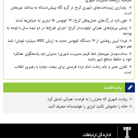
سرمایه ارزشمند مدیریت شهری
پایداری زیرساخت‌های شهری کرج در گرو نگاه پیش‌دستانه به پدافند غیرعامل
است
خون تازه در رگ‌های حمل‌ونقل کرج/ ۱۲ اتوبوس ۱۸ متری به خیابان‌ها آمدند
پایش پروژه‌های عمرانی اولویت‌دار کرج/ اجرای طرح‌ها در دو نیمه سال با توجه به
بودجه
فردا؛ آیین رونمایی از ۱۲ دستگاه اتوبوس جدید به ارزش 480 میلیارد تومان/ شما
هم دعوتید
ساخت‌وساز غیرمجاز خط قرمز مدیریت شهری‌/ مدیران باید پاسخگوی عملکرد
خود و حافظ منافع شهر باشند
تقارن غدیر و ایام رحلت امام (ره) فرصتی برای بیعت دوباره با رهبری انقلاب
است
یادداشت
روایت شهری که بحران را به فرصت عمرانی تبدیل کرد
خانه را خاموش نکنید انرژی را هوشمندانه مصرف کنید