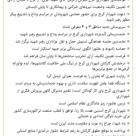
تعیین تکلیف وضعیت نیروهای شرکتی و پیمانکاری تا پایان تابستان
دعوت شهردار کرج برای حضور حماسی شهروندان در مراسم وداع و تشییع پیکر
مطهر رهبر شهید
سرپرستان جدید مناطق ۳ و ۴ معرفی شدند
خدمت‌رسانی گسترده شهرداری کرج در مراسم وداع و تشییع رهبر شهید
نخستین جلسه هماهنگی تسهیل حمل و نقل عزاداران رهبر شهید برگزار شد
حماسه تاسوعا و عاشورا الگوی ایستادگی برابر جبهه استکبار است
فرصت تعیین تکلیف آرای تخریب ساختمان‌ها تا پایان سال فراهم شد
درخشش کارکنان شهرداری کرج در لیگ ملی خلاقیت کلانشهرها/ ایده نوآورانه
کرجی‌ها در جمع برترین‌ها
روایت شهری که بحران را به فرصت عمرانی تبدیل کرد
دستگاه قضا عامل تقویت سلامت اداری و بهبود خدمات‌رسانی به مردم است
شهرداری کرج پای کار کودکان است/ تقدیر مدیرکل کانون پرورش فکری از
شهرداری
درس عاشورا، رمز ماندگاری نظام اسلامی است
شهرداری کرج آستین همت بالا زد/ توافق با قطب صنعت تراکتورسازی کشور
برای خرید ناوگان امدادی و خدماتی
یاد شهدا، چراغ راه عزت و مقاومت ملت ایران است
پرداخت به موقع حقوق کارکنان به رغم شرایط دشوار درآمدی/ منابع انسانی