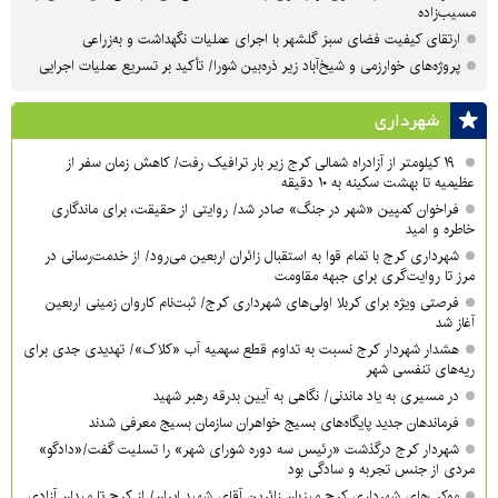
مسیب‌زاده
ارتقای کیفیت فضای سبز گلشهر با اجرای عملیات نگهداشت و به‌زراعی
پروژه‌های خوارزمی و شیخ‌آباد زیر ذره‌بین شورا/ تأکید بر تسریع عملیات اجرایی
شهرداری
۱۹ کیلومتر از آزادراه شمالی کرج زیر بار ترافیک رفت/ کاهش زمان سفر از
عظیمیه تا بهشت سکینه به ۱۰ دقیقه
فراخوان کمپین «شهر در جنگ» صادر شد/ روایتی از حقیقت، برای ماندگاری
خاطره و امید
شهرداری کرج با تمام قوا به استقبال زائران اربعین می‌رود/ از خدمت‌رسانی در
مرز تا روایت‌گری برای جبهه مقاومت
فرصتی ویژه برای کربلا اولی‌های شهرداری کرج/ ثبت‌نام کاروان زمینی اربعین
آغاز شد
هشدار شهردار کرج نسبت به تداوم قطع سهمیه آب «کلاک»/ تهدیدی جدی برای
ریه‌های تنفسی شهر
در مسیری به یاد ماندنی/ نگاهی به آیین بدرقه رهبر شهید
فرماندهان جدید پایگاه‌های بسیج خواهران سازمان بسیج معرفی شدند
شهردار کرج درگذشت «رئیس سه دوره شورای شهر» را تسلیت گفت/«دادگو»
مردی از جنس تجربه و سادگی بود
موکب‌های شهرداری کرج میزبانِ زائرین آقای شهید ایران/ از کرج تا میدان آزادی