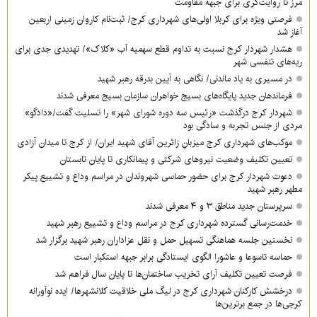
مرز تا روایت‌گری برای جبهه مقاومت
فرصتی ویژه برای کربلا اولی‌های شهرداری کرج/ ثبت‌نام کاروان زمینی اربعین
آغاز شد
هشدار شهردار کرج نسبت به تداوم قطع سهمیه آب «کلاک»/ تهدیدی جدی برای
ریه‌های تنفسی شهر
در مسیری به یاد ماندنی/ نگاهی به آیین بدرقه رهبر شهید
فرماندهان جدید پایگاه‌های بسیج خواهران سازمان بسیج معرفی شدند
شهردار کرج درگذشت «رئیس سه دوره شورای شهر» را تسلیت گفت/«دادگو»
مردی از جنس تجربه و سادگی بود
موکب‌های شهرداری کرج میزبانِ زائرین آقای شهید ایران/ از کرج تا میدان آزادی
تعیین تکلیف وضعیت نیروهای شرکتی و پیمانکاری تا پایان تابستان
دعوت شهردار کرج برای حضور حماسی شهروندان در مراسم وداع و تشییع پیکر
مطهر رهبر شهید
سرپرستان جدید مناطق ۳ و ۴ معرفی شدند
خدمت‌رسانی گسترده شهرداری کرج در مراسم وداع و تشییع رهبر شهید
نخستین جلسه هماهنگی تسهیل حمل و نقل عزاداران رهبر شهید برگزار شد
حماسه تاسوعا و عاشورا الگوی ایستادگی برابر جبهه استکبار است
فرصت تعیین تکلیف آرای تخریب ساختمان‌ها تا پایان سال فراهم شد
درخشش کارکنان شهرداری کرج در لیگ ملی خلاقیت کلانشهرها/ ایده نوآورانه
کرجی‌ها در جمع برترین‌ها