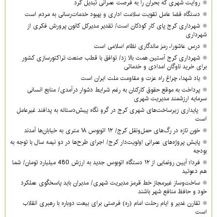
روایت شهری که بحران را به فرصت عمرانی تبدیل کرد
دستگاه قضا عامل تقویت سلامت اداری و بهبود خدمات‌رسانی به مردم است
شهرداری کرج پای کار کودکان است/ تقدیر مدیرکل کانون پرورش فکری از
شهرداری
درس عاشورا، رمز ماندگاری نظام اسلامی است
شهرداری کرج آستین همت بالا زد/ توافق با قطب صنعت تراکتورسازی کشور
برای خرید ناوگان امدادی و خدماتی
یاد شهدا، چراغ راه عزت و مقاومت ملت ایران است
پرداخت به موقع حقوق کارکنان به رغم شرایط دشوار درآمدی/ منابع انسانی
سرمایه ارزشمند مدیریت شهری
پایداری زیرساخت‌های شهری کرج در گرو نگاه پیش‌دستانه به پدافند غیرعامل
است
خون تازه در رگ‌های حمل‌ونقل کرج/ ۱۲ اتوبوس ۱۸ متری به خیابان‌ها آمدند
پایش پروژه‌های عمرانی اولویت‌دار کرج/ اجرای طرح‌ها در دو نیمه سال با توجه به
بودجه
فردا؛ آیین رونمایی از ۱۲ دستگاه اتوبوس جدید به ارزش 480 میلیارد تومان/ شما
هم دعوتید
ساخت‌وساز غیرمجاز خط قرمز مدیریت شهری‌/ مدیران باید پاسخگوی عملکرد
خود و حافظ منافع شهر باشند
تقارن غدیر و ایام رحلت امام (ره) فرصتی برای بیعت دوباره با رهبری انقلاب
است