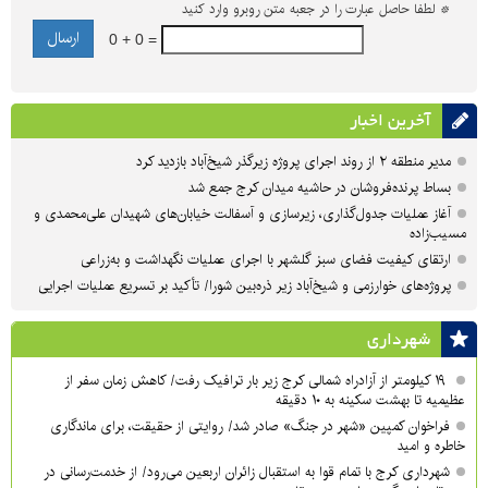
*
لطفا حاصل عبارت را در جعبه متن روبرو وارد کنید
0 + 0 =
آخرین اخبار
مدیر منطقه ۲ از روند اجرای پروژه زیرگذر شیخ‌آباد بازدید کرد
بساط پرنده‌فروشان در حاشیه میدان کرج جمع شد
آغاز عملیات جدول‌گذاری، زیرسازی و آسفالت خیابان‌های شهیدان علی‌محمدی و
مسیب‌زاده
ارتقای کیفیت فضای سبز گلشهر با اجرای عملیات نگهداشت و به‌زراعی
پروژه‌های خوارزمی و شیخ‌آباد زیر ذره‌بین شورا/ تأکید بر تسریع عملیات اجرایی
شهرداری
۱۹ کیلومتر از آزادراه شمالی کرج زیر بار ترافیک رفت/ کاهش زمان سفر از
عظیمیه تا بهشت سکینه به ۱۰ دقیقه
فراخوان کمپین «شهر در جنگ» صادر شد/ روایتی از حقیقت، برای ماندگاری
خاطره و امید
شهرداری کرج با تمام قوا به استقبال زائران اربعین می‌رود/ از خدمت‌رسانی در