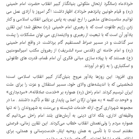
خردادماه (سالگرد ارتحال ملکوتی بنیانگذار کبیر انقلاب حضرت امام خمینی
(ره) و قیام خونین پانزدهم خرداد)، اظهار داشت: اگر امروز با آزادی عمل می
توانیم مناسبت‌های مذهبی را ارج نهیم، به پاسِ برپایی انقلاب اسلامی و کنار
زدن رژیم طاغوت است که با رهبری امام خمینی (ره) محقق شد؛ این تقارن
یادآور آن است که با تبعیت از رهبری و ولایتمداری می توان مشکلات را پشت
سر گذاشت و در مسیر صراط المستقیم گام برداشت. در واقع امام خمینی
(ره) و امام خامنه ای (قدس سره الشریف) از رهروان مکتب امیرالمومنین
(ع) هستند که با پیاده سازی مبانی فکری آن امام هُمام، قدرت های طاغوتی
و اسکتباری را به زانو در آوردند.
وی افزود: این روزها یادآور عروج بنیان‌گذار کبیر انقلاب اسلامی است؛
شخصیتی که با اندیشه‌های والای خود، مسیر استقلال و عزت را برای ملت
ایران ترسیم کردند. امام راحل (ره) همواره بر «خدمت صادقانه»، «مردم‌داری»
و «وحدت کلمه» به عنوان ارکان اصلی پایداری نظام تأکید داشتند. ما در
مجموعه شهرداری کرج، ارائه خدمات شایسته و بی‌منت به شهروندان را نه تنها
وظیفه‌ای اداری، بلکه ادای دینی به آرمان‌های بلند امام راحل می‌دانیم که
همواره مردم را ولی‌نعمتان انقلاب خطاب می‌کردند. این تقارن زمانی، فرصتی
مغتنم است تا با تأسی به همان روحیه ایثار، خدمت‌رسانی و همدلی، برای
ارتقای رفاه و نشاط اجتماعی گام‌های بلندتری برداریم.