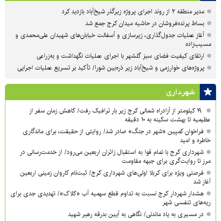
مدیر منطقه ۲ از روند اجرای پروژه زیرگذر شیخ‌آباد بازدید کرد
بساط پرنده‌فروشان در حاشیه میدان کرج جمع شد
آغاز عملیات جدول‌گذاری، زیرسازی و آسفالت خیابان‌های شهیدان علی‌محمدی و
مسیب‌زاده
ارتقای کیفیت فضای سبز گلشهر با اجرای عملیات نگهداشت و به‌زراعی
پروژه‌های خوارزمی و شیخ‌آباد زیر ذره‌بین شورا/ تأکید بر تسریع عملیات اجرایی
شهرداری
۱۹ کیلومتر از آزادراه شمالی کرج زیر بار ترافیک رفت/ کاهش زمان سفر از
عظیمیه تا بهشت سکینه به ۱۰ دقیقه
فراخوان کمپین «شهر در جنگ» صادر شد/ روایتی از حقیقت، برای ماندگاری
خاطره و امید
شهرداری کرج با تمام قوا به استقبال زائران اربعین می‌رود/ از خدمت‌رسانی در
مرز تا روایت‌گری برای جبهه مقاومت
فرصتی ویژه برای کربلا اولی‌های شهرداری کرج/ ثبت‌نام کاروان زمینی اربعین
آغاز شد
هشدار شهردار کرج نسبت به تداوم قطع سهمیه آب «کلاک»/ تهدیدی جدی برای
ریه‌های تنفسی شهر
در مسیری به یاد ماندنی/ نگاهی به آیین بدرقه رهبر شهید