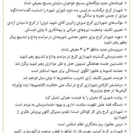
فرماندهان جدید پایگاه‌های بسیج خواهران سازمان بسیج معرفی شدند
شهردار کرج درگذشت «رئیس سه دوره شورای شهر» را تسلیت گفت/«دادگو»
مردی از جنس تجربه و سادگی بود
موکب‌های شهرداری کرج میزبانِ زائرین آقای شهید ایران/ از کرج تا میدان آزادی
تعیین تکلیف وضعیت نیروهای شرکتی و پیمانکاری تا پایان تابستان
دعوت شهردار کرج برای حضور حماسی شهروندان در مراسم وداع و تشییع پیکر
مطهر رهبر شهید
سرپرستان جدید مناطق ۳ و ۴ معرفی شدند
خدمت‌رسانی گسترده شهرداری کرج در مراسم وداع و تشییع رهبر شهید
نخستین جلسه هماهنگی تسهیل حمل و نقل عزاداران رهبر شهید برگزار شد
حماسه تاسوعا و عاشورا الگوی ایستادگی برابر جبهه استکبار است
فرصت تعیین تکلیف آرای تخریب ساختمان‌ها تا پایان سال فراهم شد
درخشش کارکنان شهرداری کرج در لیگ ملی خلاقیت کلانشهرها/ ایده نوآورانه
کرجی‌ها در جمع برترین‌ها
روایت شهری که بحران را به فرصت عمرانی تبدیل کرد
دستگاه قضا عامل تقویت سلامت اداری و بهبود خدمات‌رسانی به مردم است
شهرداری کرج پای کار کودکان است/ تقدیر مدیرکل کانون پرورش فکری از
شهرداری
درس عاشورا، رمز ماندگاری نظام اسلامی است
شهرداری کرج آستین همت بالا زد/ توافق با قطب صنعت تراکتورسازی کشور