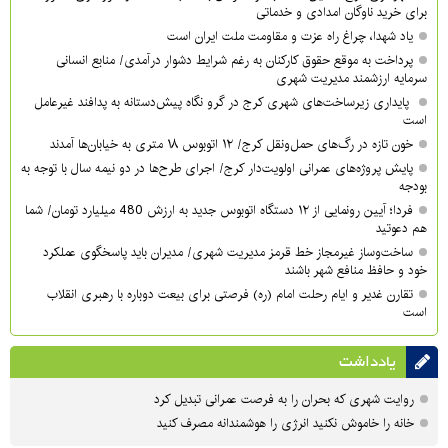
برای خرید ناوگان امدادی و خدماتی
یاد شهدا، چراغ راه عزت و مقاومت ملت ایران است
پرداخت به موقع حقوق کارکنان به رغم شرایط دشوار درآمدی/ منابع انسانی
سرمایه ارزشمند مدیریت شهری
پایداری زیرساخت‌های شهری کرج در گرو نگاه پیش‌دستانه به پدافند غیرعامل
است
خون تازه در رگ‌های حمل‌ونقل کرج/ ۱۲ اتوبوس ۱۸ متری به خیابان‌ها آمدند
پایش پروژه‌های عمرانی اولویت‌دار کرج/ اجرای طرح‌ها در دو نیمه سال با توجه به
بودجه
فردا؛ آیین رونمایی از ۱۲ دستگاه اتوبوس جدید به ارزش 480 میلیارد تومان/ شما
هم دعوتید
ساخت‌وساز غیرمجاز خط قرمز مدیریت شهری‌/ مدیران باید پاسخگوی عملکرد
خود و حافظ منافع شهر باشند
تقارن غدیر و ایام رحلت امام (ره) فرصتی برای بیعت دوباره با رهبری انقلاب
است
یادداشت
روایت شهری که بحران را به فرصت عمرانی تبدیل کرد
خانه را خاموش نکنید انرژی را هوشمندانه مصرف کنید