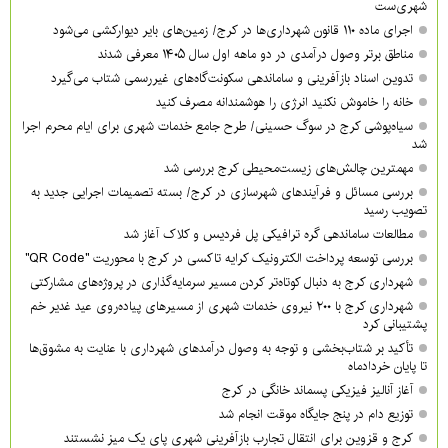
شهری‌ست
اجرای ماده ۱۱۰ قانون شهرداری‌ها در کرج/ زمین‌های بایر دیوارکشی می‌شود
مناطق برتر وصول درآمدی در دو ماهه اول سال ۱۴۰۵ معرفی شدند
تدوین اسناد بازآفرینی و ساماندهی سکونت‌گاه‌های غیررسمی شتاب می‌گیرد
خانه را خاموش نکنید انرژی را هوشمندانه مصرف کنید
سیاه‌پوشی کرج در سوگ حسینی/ طرح جامع خدمات شهری برای ایام محرم اجرا
شد
مهمترین چالش‌های زیست‌محیطی کرج بررسی شد
بررسی مسائل و فرآیندهای شهرسازی در کرج/ بسته تصمیمات اجرایی جدید به
تصویب رسید
مطالعات ساماندهی گره ترافیکی پل فردیس و کلاک آغاز شد
بررسی توسعه پرداخت الکترونیک کرایه تاکسی در کرج با محوریت "QR Code"
شهرداری کرج به دنبال کوتاه‌تر کردن مسیر سرمایه‌گذاری در پروژه‌های مشارکتی
شهرداری کرج با ۲۰۰ نیروی خدمات شهری از مسیرهای پیاده‌روی عید غدیر خم
پشتیبانی کرد
تأکید بر شتاب‌بخشی و توجه به وصول درآمدهای شهرداری با عنایت به مشوق‌ها
تا پایان خردادماه
آغاز آنالیز فیزیکی پسماند خانگی در کرج
توزیع دام در پنج جایگاه موقت انجام شد
کرج و قزوین برای انتقال تجارب بازآفرینی شهری پای یک میز نشستند