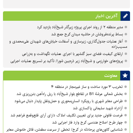
آخرین اخبار
مدیر منطقه ۲ از روند اجرای پروژه زیرگذر شیخ‌آباد بازدید کرد
بساط پرنده‌فروشان در حاشیه میدان کرج جمع شد
آغاز عملیات جدول‌گذاری، زیرسازی و آسفالت خیابان‌های شهیدان علی‌محمدی و
مسیب‌زاده
ارتقای کیفیت فضای سبز گلشهر با اجرای عملیات نگهداشت و به‌زراعی
پروژه‌های خوارزمی و شیخ‌آباد زیر ذره‌بین شورا/ تأکید بر تسریع عملیات اجرایی
معاونت
تخریب ۳ مورد ساخت و ساز غیرمجاز در منطقه ۴
بخش شمالی عرشهٔ B1 در تقاطع بلوار شیخ‌آباد با ریل راه‌آهن بتن‌ریزی شد
طراحی معابر شهری با رویکرد انسان‌محوری و حمل‌ونقل پایدار دنبال می‌شود
آزادراه شهید سلیمانی پاکسازی شد
فرصت قانونی جدید برای تعیین تکلیف املاک دارای آرای قلع‌وقمع فراهم شد
چهار طرح اصلاح هندسی کرج وارد فاز اجرایی شد
شناسایی کانون‌های پرحادثه در کرج/ تخطی از سرعت مطمئن، قاتل خاموش معابر