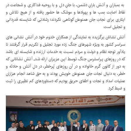
به بمباران و آتش بارانِ دشمن، با جانِ دل و با روحیه فداکاری و شجاعت در
نقاط اصابت بمب ها و پهپادها و موشک ها حضور یافته و از هیچ تلاش و
ایثاری برای نجاتِ جان همنوعان کوتاهی نکردند؛ رشادتی که شایسته قدردانی
و تجلیل است.
آتش نشانان برگزیده به نمایندگی از همکارانِ خدوم خود در آتش نشانی های
سراسر کشور به ویژه شهرهای جنگ زده مورد تجلیل و تکریم قرار گرفتند تا
یادآور توجه نظام و دولت و مردم نسبت به خدماتِ ارزنده و شایسته ای باشد
که در روزهای پراسترس جنگ توسط این عزیزان ارائه شد, آتش نشانانی که
به دور از کانون گرم خانواده و در آن روزهای پُرخطر، در دلِ آتش و حادثه و
خطر، به دنبال نجات جان همنوعان خویش بودند و به حق شاهد انجام هزاران
عملیات امداد و نجات و اطفای حریق بودیم که دستاوردهای کم نظیری را ثبت
و ضبط کرد.