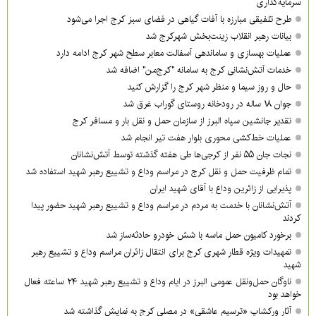
سرمایه‌گذاری
طرح تلفیقی مبارزه با آفات گیاهی در فضای سبز کرج اجرا می‌شود
بیانات رهبر انقلاب زینت‌بخش شهرکرج شد
عملیات بهسازی و ساماندهی آسفالت معابر سطح شهر کرج ادامه دارد
خدمات آتش‌نشانی کرج به سامانه "کرج‌من" اضافه شد
حال و روز سیما و منظر شهر کرج را گزارش کنید
جوان ۱۸ ساله در رودخانه روستای گوراب غرق شد
تقدیر جانشین سپاه البرز از سازمان حمل و نقل بار و مسافر کرج
عملیات خط‌کشی محوری بلوار هفت تیر انجام شد
نجات جان ۵۵ نفر از کرجی‌ها طی هفته گذشته توسط آتش‌نشانان
تمام ظرفیت حمل و نقل کرج در مراسم وداع و تشییع رهبر شهید استفاده شد
پذیرایی از زائرین وداع با آقای شهید ایران
آتش‌نشانان با خدمت به مردم در مراسم وداع و تشییع رهبر شهید حضور پیدا
کردند
برخورد کامیون حمل ماسه با شش خودرو حادثه‌ساز شد
تمهیدات ویژه قطار شهری کرج برای انتقال زائران مراسم وداع و تشییع رهبر
شهید
ناوگان حمل‌ونقل عمومی البرز در ایام وداع و تشییع رهبر شهید ۲۴ ساعته فعال
خواهد بود
آثار ورکشاپ «ترسیم عاشقی» در مصلی کرج به نمایش گذاشته شد