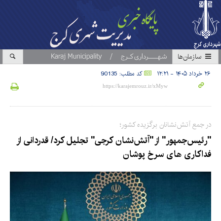
سازمان‎ها
۲۶ خرداد ۱۴۰۵ - ۱۲:۲۱
کد مطلب: 90135
در جمع آتش‌نشانان برگزیده کشور؛
"رئیس‌جمهور" از "آتش‌نشان کرجی" تجلیل کرد/ قدردانی از
فداکاری‌ های سرخ پوشان