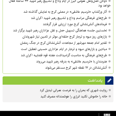
ناوگان حمل‌ونقل عمومی البرز در ایام وداع و تشییع رهبر شهید ۲۴ ساعته فعال
خواهد بود
آثار ورکشاپ «ترسیم عاشقی» در مصلی کرج به نمایش گذاشته شد
طرح‌های فرهنگی مراسم وداع و تشییع رهبر شهید اکران شد
فرماندهان آتش‌نشانی کرج مورد ارزیابی قرار گرفتند
نخستین جلسه هماهنگی تسهیل حمل و نقل عزاداران رهبر شهید برگزار شد
بازارهای روز میوه و تره‌بار کرج حلقه‌ای موثر در تامین نیاز شهروندان
تقدیر امام جمعه مهرشهر از مجاهدت آتش‌نشانان کرج در جنگ رمضان
میادین و بازارهای میوه و تره‌بار در ایام عزاداری حسینی تعطیل است
طرح‌های فرهنگی به مناسبت گرامیداشت هفته قوه قضاییه اکران شد
هنرمندان با «ترسیم عاشقی» به بدرقه رهبر شهید می‌روند
آتش‌نشانان در ۱۲ نقطه شهر کرج مستقر می‌شوند
یادداشت
روایت شهری که بحران را به فرصت عمرانی تبدیل کرد
خانه را خاموش نکنید انرژی را هوشمندانه مصرف کنید