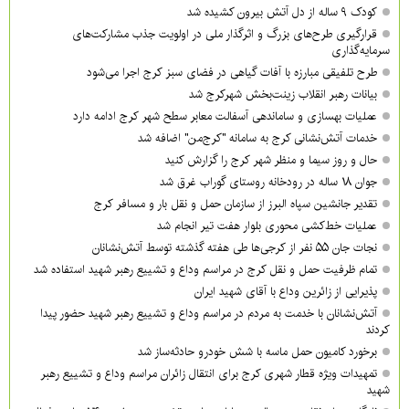
کودک ۹ ساله از دل آتش بیرون کشیده شد
قرارگیری طرح‌های بزرگ و اثرگذار ملی در اولویت‌ جذب مشارکت‌های
سرمایه‌گذاری
طرح تلفیقی مبارزه با آفات گیاهی در فضای سبز کرج اجرا می‌شود
بیانات رهبر انقلاب زینت‌بخش شهرکرج شد
عملیات بهسازی و ساماندهی آسفالت معابر سطح شهر کرج ادامه دارد
خدمات آتش‌نشانی کرج به سامانه "کرج‌من" اضافه شد
حال و روز سیما و منظر شهر کرج را گزارش کنید
جوان ۱۸ ساله در رودخانه روستای گوراب غرق شد
تقدیر جانشین سپاه البرز از سازمان حمل و نقل بار و مسافر کرج
عملیات خط‌کشی محوری بلوار هفت تیر انجام شد
نجات جان ۵۵ نفر از کرجی‌ها طی هفته گذشته توسط آتش‌نشانان
تمام ظرفیت حمل و نقل کرج در مراسم وداع و تشییع رهبر شهید استفاده شد
پذیرایی از زائرین وداع با آقای شهید ایران
آتش‌نشانان با خدمت به مردم در مراسم وداع و تشییع رهبر شهید حضور پیدا
کردند
برخورد کامیون حمل ماسه با شش خودرو حادثه‌ساز شد
تمهیدات ویژه قطار شهری کرج برای انتقال زائران مراسم وداع و تشییع رهبر
شهید