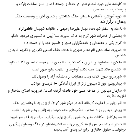
کارنامه عالی دوره ششم شورا در حفظ و توسعه فضای سبز، ساخت پارک و
پیوست زیست محیطی
دوره آموزشی «آشنایی با مبانی جنگ شناختی و تبیین آخرین وضعیت جنگ
رمضان» برگزار شد
۸ ماه به انتظار شهادت/ دیدار علیرضا رحیمی با خانواده شهیدان فاطمی‌نژاد
بخشی از خاطرات شهر کرج به خاک سپرده شد/آیین خاکسپاری مرحوم دادگو
کرج یکی از معتمدان و خدمتگزاران صبور و دلسوز خود را از دست داد
ضرورت ساماندهی نام‌ معابر شهری با هدف حذف اسامی تکراری و تکریم شهدای
شاخص
مالکان ساختمان‌های دارای حکم تخریب تا پایان سال فرصت تعیین تکلیف دارند
تشییع قائد شهید ِامت تکثیر آرمان‌های انقلاب برای ظهور است
شهرداری بدون اتلاف وقت مطالبات از دانشگاه آزاد را وصول کند
پیش‌بینی عبور ۵ میلیون زائر از البرز/ آمادگی ۱۰۰ درصدی مواکب
سازمان میادین از اهداف اصلی خود فاصله گرفته است/ ضرورت اصلاح ساختار و
تقویت نظارت
آثار زیان بار فعالیت کارخانه قند در مرکز شهر کرج/ از بوی بد تا رهاسازی آهک
پایش میدانی روند استقرار موکب‌های خدمت‌رسان به زائران رهبر شهید انقلاب
بسیج کامل امکانات مدیریت شهری کرج برای برگزاری مراسم بدرقه رهبر شهید
تقدیر نماینده مجلس از فداکاری بی‌سابقه آتش‌نشانان در جنگ رمضان/ پیگیری
درخواست حقوق جانبازی برای نیروهای آسیب‌دیده