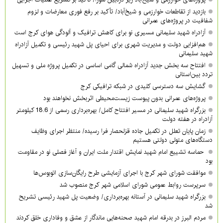
بازدید از تقاطعات خوارزمی و شیخ‌آباد/ تأکید بر رفع فوری معارضات و لزوم
شفافیت در پروژه‌های عمرانی
آزادراه شهید سلیمانی مسیری نو برای کاهش ترافیک و آلودگی هوای کرج است
هم‌افزایی دولت و مدیریت شهری برای احیای پل شهید رئیسی و تکمیل آزادراه
شهید سلیمانی
افتتاح سه بخش جدید آزادراه شمالی گامی اساسی در تکمیل پروژه ملی و تسهیل
تردد بین‌استانی
گشایش سه دسترسی کلیدی در شبکه ترافیکی کرج
پروژه‌های عمرانی بدون پیوست زیست‌محیطی اثربخش نخواهند بود
بزرگراه شهید سلیمانی در مسیر افتتاح کامل/ بهره‌برداری رسمی از 18.6 کیلومتر
آزادراه در هفته دولت
زمان پایان تعلل در تکمیل جاده قزلحصار فرا رسیده/ منتظر اجرای وظایف
دستگاه‌های متولی دولتی هستیم
حماسه تشییع امام شهید نمایش اقتدار ملت ایران و آغاز فصلی نو در مقاومت
بود
موافقت شورای شهر کرج با اجرای آزمایشی طرح رایگان‌سازی اتوبوس‌ها
سرپرست روابط عمومی شورای اسلامی شهر کرج منصوب شد
بزرگراه شهید سلیمانی در آستانه بهره‌برداری/ وضعیت پل شهید رئیسی تشریح
شد
مردم البرز در بدرقه امام شهید صحنه‌هایی ماندگار از عشق و وفاداری خلق کردند