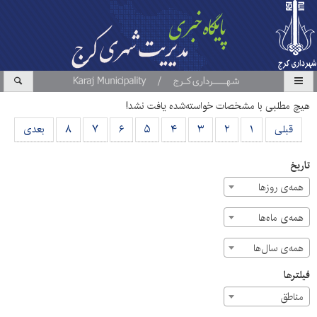
هیچ مطلبی با مشخصات خواسته‌شده یافت نشد!
قبلی
۱
۲
۳
۴
۵
۶
۷
۸
بعدی
تاریخ
همه‌ی روزها
همه‌ی ماه‌ها
همه‌ی سال‌ها
فیلترها
مناطق